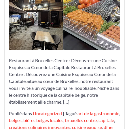
Restaurant
au
Cœur
de
Bruxelles
Centre
Restaurant à Bruxelles Centre : Découvrez une Cuisine
Exquise au Cœur de la Capitale Restaurant à Bruxelles
Centre : Découvrez une Cuisine Exquise au Cœur de la
Capitale Situé au cœur de Bruxelles, notre restaurant
vous invite à un voyage culinaire inoubliable. Niché dans
le centre historique de la capitale belge, notre
établissement allie charme, […]
Publié dans
Uncategorized
|
Tagué
art de la gastronomie
,
belges
,
bières belges locales
,
bruxelles centre
,
capitale
,
créations culinaires innovantes
,
cuisine exquise
,
dîner