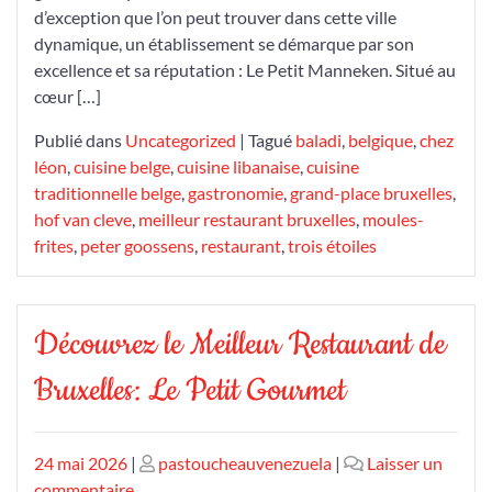
d’exception que l’on peut trouver dans cette ville
dynamique, un établissement se démarque par son
excellence et sa réputation : Le Petit Manneken. Situé au
cœur […]
Publié dans
Uncategorized
|
Tagué
baladi
,
belgique
,
chez
léon
,
cuisine belge
,
cuisine libanaise
,
cuisine
traditionnelle belge
,
gastronomie
,
grand-place bruxelles
,
hof van cleve
,
meilleur restaurant bruxelles
,
moules-
frites
,
peter goossens
,
restaurant
,
trois étoiles
Découvrez le Meilleur Restaurant de
Bruxelles: Le Petit Gourmet
Publié
Publié
24 mai 2026
|
pastoucheauvenezuela
|
Laisser un
le
sur
le
commentaire