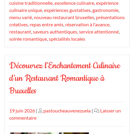
cuisine traditionnelle
,
excellence culinaire
,
expérience
culinaire unique
,
expériences gustatives
,
gastronomie
,
menu varié
,
nouveau restaurant bruxelles
,
présentations
créatives
,
repas entre amis
,
réservation à l'avance
,
restaurant
,
saveurs authentiques
,
service attentionné
,
soirée romantique
,
spécialités locales
Découvrez l’Enchantement Culinaire
d’un Restaurant Romantique à
Bruxelles
Publié
Publié
19 juin 2026
|
pastoucheauvenezuela
|
Laisser un
le
sur
le
commentaire
Découvrez
l’Enchantement