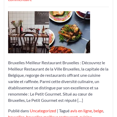
Découvrez
le
Meilleur
Restaurant
de
Bruxelles:
Le
Petit
Gourmet
Bruxelles Meilleur Restaurant Bruxelles : Découvrez le
Meilleur Restaurant de la Ville Bruxelles, la capitale de la
Belgique, regorge de restaurants offrant une cuisine
variée et raffinée. Parmi cette diversité culinaire, un
établissement se distingue par son excellence et sa
renommée : Le Petit Gourmet. Situé au cœur de
Bruxelles, Le Petit Gourmet est réputé […]
Publié dans
Uncategorized
|
Tagué
avis en ligne
,
belge
,
bruxelles
,
bruxelles meilleur restaurant
,
cuisine
,