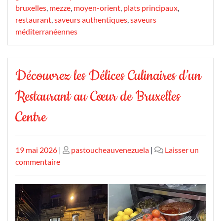
bruxelles
,
mezze
,
moyen-orient
,
plats principaux
,
restaurant
,
saveurs authentiques
,
saveurs
méditerranéennes
Découvrez les Délices Culinaires d’un
Restaurant au Cœur de Bruxelles
Centre
Publié
Publié
19 mai 2026
|
pastoucheauvenezuela
|
Laisser un
le
sur
le
commentaire
Découvrez
les
Délices
Culinaires
d’un