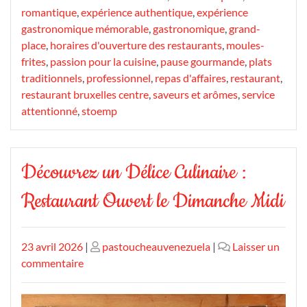
romantique
,
expérience authentique
,
expérience
gastronomique mémorable
,
gastronomique
,
grand-
place
,
horaires d'ouverture des restaurants
,
moules-
frites
,
passion pour la cuisine
,
pause gourmande
,
plats
traditionnels
,
professionnel
,
repas d'affaires
,
restaurant
,
restaurant bruxelles centre
,
saveurs et arômes
,
service
attentionné
,
stoemp
Découvrez un Délice Culinaire :
Restaurant Ouvert le Dimanche Midi
Publié
Publié
23 avril 2026
|
pastoucheauvenezuela
|
Laisser un
le
sur
le
commentaire
Découvrez
un