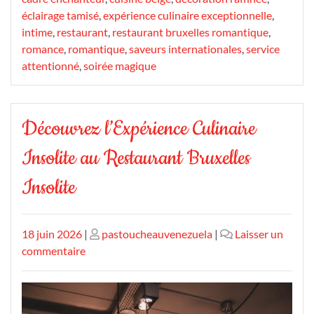
éclairage tamisé
,
expérience culinaire exceptionnelle
,
intime
,
restaurant
,
restaurant bruxelles romantique
,
romance
,
romantique
,
saveurs internationales
,
service
attentionné
,
soirée magique
Découvrez l’Expérience Culinaire
Insolite au Restaurant Bruxelles
Insolite
Publié
Publié
18 juin 2026
|
pastoucheauvenezuela
|
Laisser un
le
sur
le
commentaire
Découvrez
l’Expérience
Culinaire