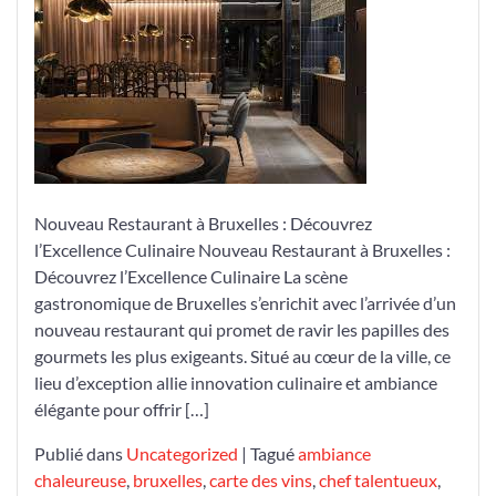
Nouveau
Restaurant
Époustouflant
à
Bruxelles
Nouveau Restaurant à Bruxelles : Découvrez
l’Excellence Culinaire Nouveau Restaurant à Bruxelles :
Découvrez l’Excellence Culinaire La scène
gastronomique de Bruxelles s’enrichit avec l’arrivée d’un
nouveau restaurant qui promet de ravir les papilles des
gourmets les plus exigeants. Situé au cœur de la ville, ce
lieu d’exception allie innovation culinaire et ambiance
élégante pour offrir […]
Publié dans
Uncategorized
|
Tagué
ambiance
chaleureuse
,
bruxelles
,
carte des vins
,
chef talentueux
,