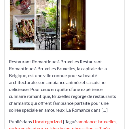
Culinaire
d’un
Restaurant
Romantique
à
Bruxelles
Restaurant Romantique à Bruxelles Restaurant
Romantique à Bruxelles Bruxelles, la capitale de la
Belgique, est une ville connue pour sa beauté
architecturale, son ambiance animée et sa cuisine
délicieuse. Pour ceux en quête d’une expérience
culinaire romantique, Bruxelles regorge de restaurants
charmants qui offrent l’ambiance parfaite pour une
soirée spéciale en amoureux. La Romance dans […]
Publié dans
Uncategorized
|
Tagué
ambiance
,
bruxelles
,
cadre enchanteur
,
cuisine belge
,
décoration raffinée
,