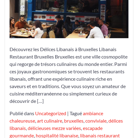
Bruxelles
:
Un
Voyage
Culinaire
Inoubliable
Découvrez les Délices Libanais à Bruxelles Libanais
Restaurant Bruxelles Bruxelles est une ville cosmopolite
qui regorge de trésors culinaires du monde entier. Parmi
ces joyaux gastronomiques se trouvent les restaurants
libanais, offrant une expérience culinaire riche en
saveurs et en traditions. Que vous soyez un amateur de
cuisine méditerranéenne ou simplement curieux de
découvrir de […]
Publié dans
Uncategorized
|
Tagué
ambiance
chaleureuse
,
art culinaire
,
bruxelles
,
conviviale
,
délices
libanais
,
délicieuses mezze variées
,
escapade
gourmande
,
hospitalité libanaise
,
libanais restaurant