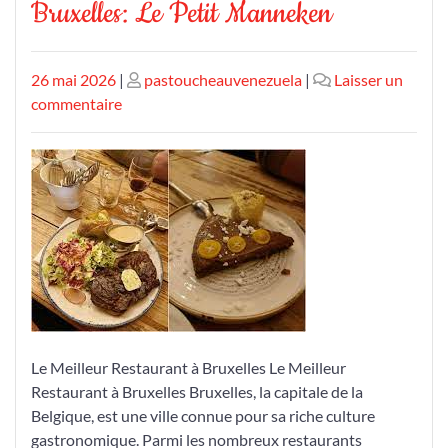
Bruxelles: Le Petit Manneken
Publié
Publié
26 mai 2026
|
pastoucheauvenezuela
|
Laisser un
le
sur
le
commentaire
Découvrez
le
Meilleur
Restaurant
à
Bruxelles:
Le
Petit
Manneken
Le Meilleur Restaurant à Bruxelles Le Meilleur
Restaurant à Bruxelles Bruxelles, la capitale de la
Belgique, est une ville connue pour sa riche culture
gastronomique. Parmi les nombreux restaurants