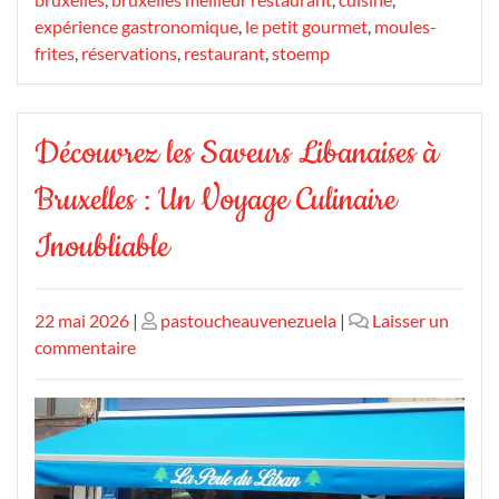
expérience gastronomique
,
le petit gourmet
,
moules-
frites
,
réservations
,
restaurant
,
stoemp
Découvrez les Saveurs Libanaises à
Bruxelles : Un Voyage Culinaire
Inoubliable
Publié
Publié
22 mai 2026
|
pastoucheauvenezuela
|
Laisser un
le
sur
le
commentaire
Découvrez
les
Saveurs
Libanaises
à