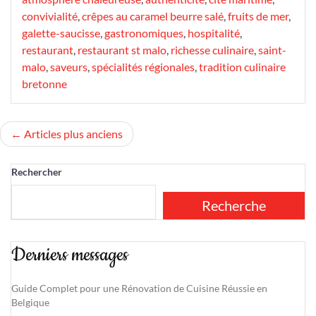
convivialité
,
crêpes au caramel beurre salé
,
fruits de mer
,
galette-saucisse
,
gastronomiques
,
hospitalité
,
restaurant
,
restaurant st malo
,
richesse culinaire
,
saint-
malo
,
saveurs
,
spécialités régionales
,
tradition culinaire
bretonne
Navigation
Articles plus anciens
des
Rechercher
articles
Recherche
Derniers messages
Guide Complet pour une Rénovation de Cuisine Réussie en
Belgique