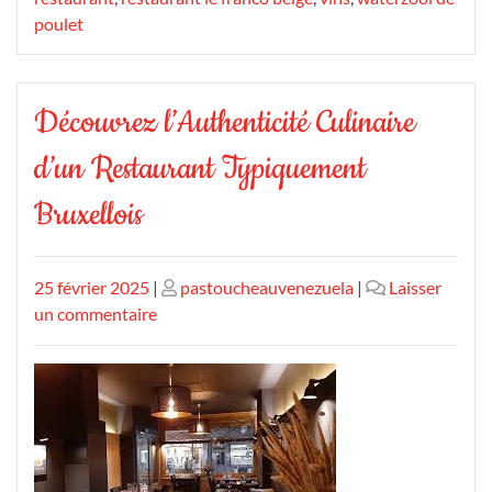
poulet
Découvrez l’Authenticité Culinaire
d’un Restaurant Typiquement
Bruxellois
Publié
Publié
25 février 2025
|
pastoucheauvenezuela
|
Laisser
le
sur
le
un commentaire
Découvrez
l’Authenticité
Culinaire
d’un
Restaurant
Typiquement