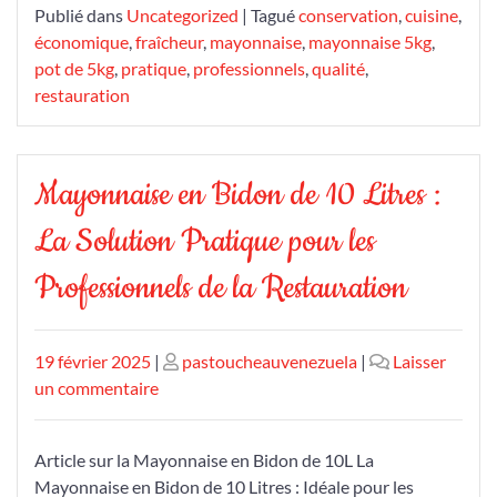
Publié dans
Uncategorized
|
Tagué
conservation
,
cuisine
,
économique
,
fraîcheur
,
mayonnaise
,
mayonnaise 5kg
,
pot de 5kg
,
pratique
,
professionnels
,
qualité
,
restauration
Mayonnaise en Bidon de 10 Litres :
La Solution Pratique pour les
Professionnels de la Restauration
Publié
Publié
19 février 2025
|
pastoucheauvenezuela
|
Laisser
le
sur
le
un commentaire
Mayonnaise
en
Article sur la Mayonnaise en Bidon de 10L La
Bidon
Mayonnaise en Bidon de 10 Litres : Idéale pour les
de