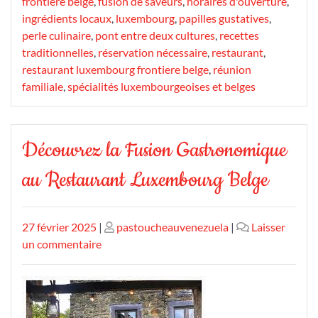
frontière belge
,
fusion de saveurs
,
horaires d'ouverture
,
ingrédients locaux
,
luxembourg
,
papilles gustatives
,
perle culinaire
,
pont entre deux cultures
,
recettes
traditionnelles
,
réservation nécessaire
,
restaurant
,
restaurant luxembourg frontiere belge
,
réunion
familiale
,
spécialités luxembourgeoises et belges
Découvrez la Fusion Gastronomique
au Restaurant Luxembourg Belge
Publié
Publié
27 février 2025
|
pastoucheauvenezuela
|
Laisser
le
sur
le
un commentaire
Découvrez
la
Fusion
Gastronomique