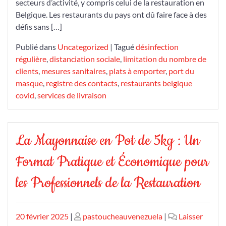
secteurs d’activité, y compris celui de la restauration en
les
Belgique. Les restaurants du pays ont dû faire face à des
restaurants
défis sans […]
en
Belgique
Publié dans
Uncategorized
|
Tagué
désinfection
régulière
,
distanciation sociale
,
limitation du nombre de
clients
,
mesures sanitaires
,
plats à emporter
,
port du
masque
,
registre des contacts
,
restaurants belgique
covid
,
services de livraison
La Mayonnaise en Pot de 5kg : Un
Format Pratique et Économique pour
les Professionnels de la Restauration
Publié
Publié
20 février 2025
|
pastoucheauvenezuela
|
Laisser