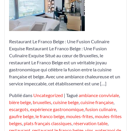
Le
Franco
Belge
à
Bruxelles
Restaurant Le Franco Belge : Une Fusion Culinaire
Exquise Restaurant Le Franco Belge : Une Fusion
Culinaire Exquise Situé au cœur de Bruxelles, le
restaurant Le Franco Belge est un véritable joyau
gastronomique qui célèbre la fusion entre la cuisine
française et belge. Avec une ambiance chaleureuse et un
service impeccable, cet établissement est une […]
Publié dans
Uncategorized
|
Tagué
ambiance conviviale
,
bière belge
,
bruxelles
,
cuisine belge
,
cuisine française
,
escargots
,
expérience gastronomique
,
fusion culinaire
,
gaufre belge
,
le franco belge
,
moules-frites
,
moules-frites
belges
,
plats français classiques
,
réservation table
,
restaurant
,
restaurant le franco belge
,
vins
,
waterzooi de