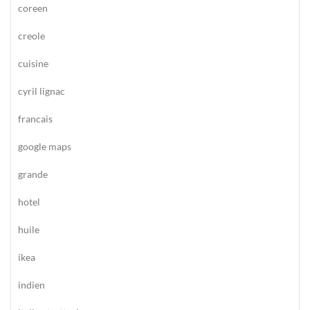
coreen
creole
cuisine
cyril lignac
francais
google maps
grande
hotel
huile
ikea
indien