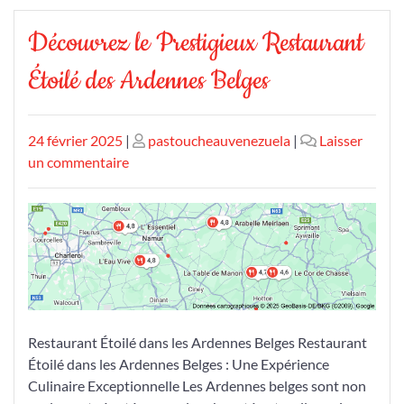
Découvrez le Prestigieux Restaurant
Étoilé des Ardennes Belges
Publié
Publié
24 février 2025
|
pastoucheauvenezuela
|
Laisser
le
sur
le
un commentaire
Découvrez
le
Prestigieux
Restaurant
Étoilé
des
Ardennes
Belges
Restaurant Étoilé dans les Ardennes Belges Restaurant
Étoilé dans les Ardennes Belges : Une Expérience
Culinaire Exceptionnelle Les Ardennes belges sont non