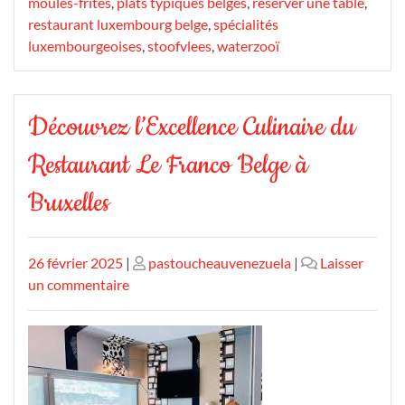
moules-frites
,
plats typiques belges
,
réserver une table
,
restaurant luxembourg belge
,
spécialités
luxembourgeoises
,
stoofvlees
,
waterzooï
Découvrez l’Excellence Culinaire du
Restaurant Le Franco Belge à
Bruxelles
Publié
Publié
26 février 2025
|
pastoucheauvenezuela
|
Laisser
le
sur
le
un commentaire
Découvrez
l’Excellence
Culinaire
du
Restaurant