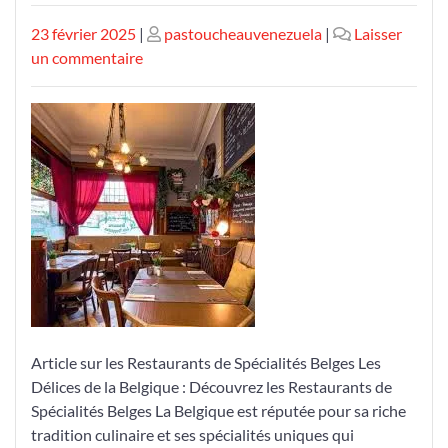
Publié
Publié
23 février 2025
|
pastoucheauvenezuela
|
Laisser
le
sur
le
un commentaire
Découvrez
les
Délices
des
Restaurants
de
Spécialités
Belges
Article sur les Restaurants de Spécialités Belges Les
Délices de la Belgique : Découvrez les Restaurants de
Spécialités Belges La Belgique est réputée pour sa riche
tradition culinaire et ses spécialités uniques qui