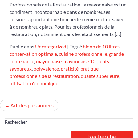
Professionnels de la Restauration La mayonnaise est un
10
condiment incontournable dans de nombreuses
Litres
cuisines, apportant une touche de crémeux et de saveur
:
à de nombreux plats. Pour les professionnels de la
La
restauration, notamment dans les établissements […]
Solution
Pratique
Publié dans
Uncategorized
|
Tagué
bidon de 10 litres
,
pour
conservation optimale
,
cuisine professionnelle
,
grande
les
contenance
,
mayonnaise
,
mayonnaise 10l
,
plats
Professionnels
savoureux
,
polyvalence
,
praticité
,
pratique
,
de
professionnels de la restauration
,
qualité supérieure
,
la
utilisation économique
Restauration
Navigation
Articles plus anciens
des
Rechercher
articles
Recherche