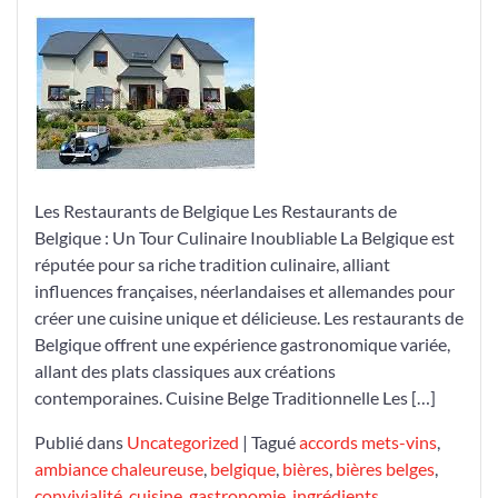
la
Richesse
Culinaire
des
Restaurants
de
Belgique
Les Restaurants de Belgique Les Restaurants de
Belgique : Un Tour Culinaire Inoubliable La Belgique est
réputée pour sa riche tradition culinaire, alliant
influences françaises, néerlandaises et allemandes pour
créer une cuisine unique et délicieuse. Les restaurants de
Belgique offrent une expérience gastronomique variée,
allant des plats classiques aux créations
contemporaines. Cuisine Belge Traditionnelle Les […]
Publié dans
Uncategorized
|
Tagué
accords mets-vins
,
ambiance chaleureuse
,
belgique
,
bières
,
bières belges
,
convivialité
,
cuisine
,
gastronomie
,
ingrédients