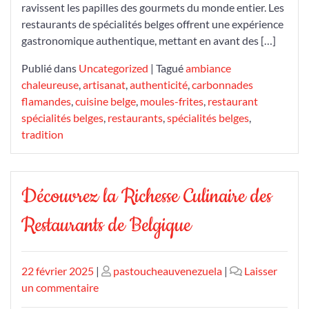
ravissent les papilles des gourmets du monde entier. Les
restaurants de spécialités belges offrent une expérience
gastronomique authentique, mettant en avant des […]
Publié dans
Uncategorized
|
Tagué
ambiance
chaleureuse
,
artisanat
,
authenticité
,
carbonnades
flamandes
,
cuisine belge
,
moules-frites
,
restaurant
spécialités belges
,
restaurants
,
spécialités belges
,
tradition
Découvrez la Richesse Culinaire des
Restaurants de Belgique
Publié
Publié
22 février 2025
|
pastoucheauvenezuela
|
Laisser
le
sur
le
un commentaire
Découvrez