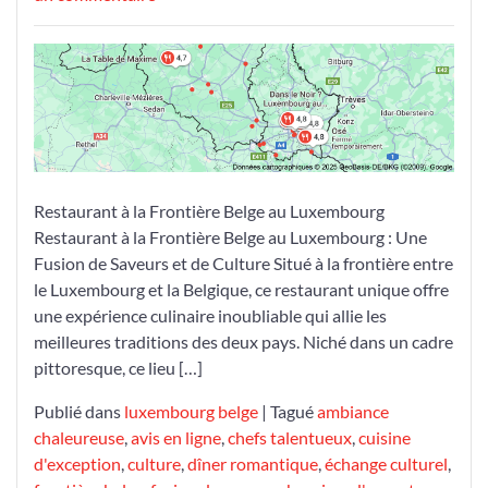
Restaurant
à
la
Frontière
Belge
au
Luxembourg
:
Restaurant à la Frontière Belge au Luxembourg
Une
Restaurant à la Frontière Belge au Luxembourg : Une
Fusion
Fusion de Saveurs et de Culture Situé à la frontière entre
de
le Luxembourg et la Belgique, ce restaurant unique offre
Saveurs
une expérience culinaire inoubliable qui allie les
et
meilleures traditions des deux pays. Niché dans un cadre
de
pittoresque, ce lieu […]
Culture
Publié dans
luxembourg belge
|
Tagué
ambiance
chaleureuse
,
avis en ligne
,
chefs talentueux
,
cuisine
d'exception
,
culture
,
dîner romantique
,
échange culturel
,