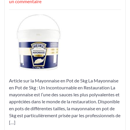
le
sur
le
un commentaire
La
Mayonnaise
en
Pot
de
5kg
:
Un
Format
Pratique
et
Article sur la Mayonnaise en Pot de 5kg La Mayonnaise
Économique
en Pot de 5kg : Un Incontournable en Restauration La
pour
mayonnaise est l’une des sauces les plus polyvalentes et
les
appréciées dans le monde de la restauration. Disponible
Professionnels
en pots de différentes tailles, la mayonnaise en pot de
de
5kg est particulièrement prisée par les professionnels de
la
[…]
Restauration