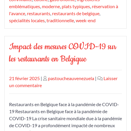
emblématiques
,
moderne
,
plats typiques
,
réservation à
l'avance
,
restaurants
,
restaurants de belgique
,
spécialités locales
,
traditionnelle
,
week-end
Impact des mesures COVID-19 sur
les restaurants en Belgique
Publié
Publié
21 février 2025
|
pastoucheauvenezuela
|
Laisser
le
sur
le
un commentaire
Impact
des
Restaurants en Belgique face à la pandémie de COVID-
mesures
19 Restaurants en Belgique face à la pandémie de
COVID-
COVID-19 La crise sanitaire mondiale due à la pandémie
19
de COVID-19 a profondément impacté de nombreux
sur