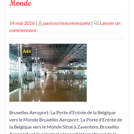
Monde
Publié
Publié
14 mai 2026
|
pastoucheauvenezuela
|
Laisser un
le
sur
le
commentaire
Bruxelles
Aeroport
:
La
Porte
d’Entrée
Incontournable
vers
le
Monde
Bruxelles Aeroport: La Porte d’Entrée de la Belgique
vers le Monde Bruxelles Aeroport: La Porte d’Entrée de
la Belgique vers le Monde Situé à Zaventem, Bruxelles
Aeroport est le principal aéroport international de la