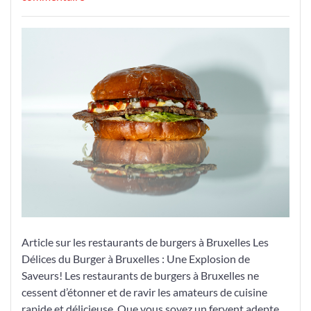
Découvrez
les
Délices
des
Burgers
à
Bruxelles
:
Une
Explosion
de
Saveurs
dans
les
Article sur les restaurants de burgers à Bruxelles Les
Restaurants
Délices du Burger à Bruxelles : Une Explosion de
de
Saveurs! Les restaurants de burgers à Bruxelles ne
la
cessent d’étonner et de ravir les amateurs de cuisine
Capitale!
rapide et délicieuse. Que vous soyez un fervent adepte