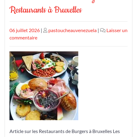
Restaurants à Bruxelles
Publié
Publié
06 juillet 2026
|
pastoucheauvenezuela
|
Laisser un
le
sur
le
commentaire
Découvrez
les
Délices
Burger
des
Restaurants
à
Bruxelles
Article sur les Restaurants de Burgers à Bruxelles Les