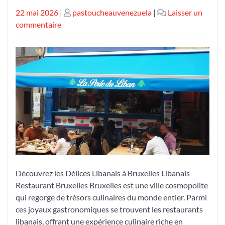
Publié
Publié
22 mai 2026
|
pastoucheauvenezuela
|
Laisser un
le
sur
le
commentaire
Découvrez
les
Saveurs
Libanaises
à
Bruxelles
:
Un
Voyage
Culinaire
Inoubliable
Découvrez les Délices Libanais à Bruxelles Libanais
Restaurant Bruxelles Bruxelles est une ville cosmopolite
qui regorge de trésors culinaires du monde entier. Parmi
ces joyaux gastronomiques se trouvent les restaurants
libanais, offrant une expérience culinaire riche en