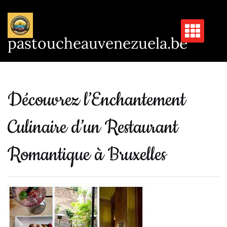
Passer
au
contenu
pastoucheauvenezuela.be
Découvrez l’Enchantement
Culinaire d’un Restaurant
Romantique à Bruxelles