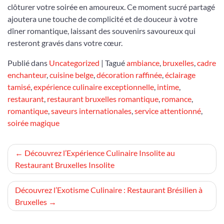
clôturer votre soirée en amoureux. Ce moment sucré partagé
ajoutera une touche de complicité et de douceur à votre
dîner romantique, laissant des souvenirs savoureux qui
resteront gravés dans votre cœur.
Publié dans
Uncategorized
|
Tagué
ambiance
,
bruxelles
,
cadre
enchanteur
,
cuisine belge
,
décoration raffinée
,
éclairage
tamisé
,
expérience culinaire exceptionnelle
,
intime
,
restaurant
,
restaurant bruxelles romantique
,
romance
,
romantique
,
saveurs internationales
,
service attentionné
,
soirée magique
Navigation
Découvrez l’Expérience Culinaire Insolite au
Restaurant Bruxelles Insolite
de
l’article
Découvrez l’Exotisme Culinaire : Restaurant Brésilien à
Bruxelles