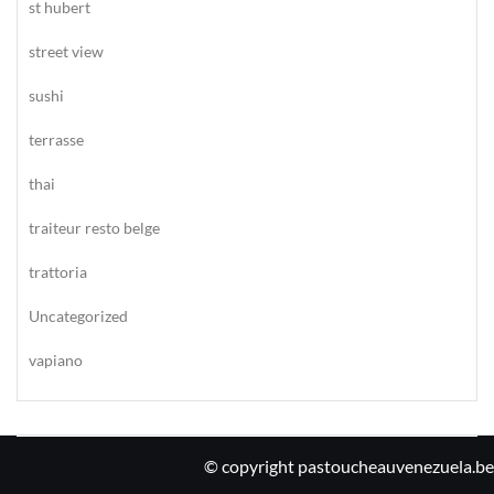
st hubert
street view
sushi
terrasse
thai
traiteur resto belge
trattoria
Uncategorized
vapiano
© copyright pastoucheauvenezuela.be