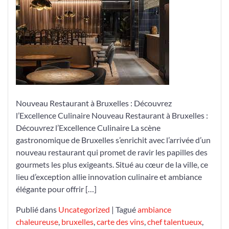
Nouveau
Restaurant
Époustouflant
à
Bruxelles
Nouveau Restaurant à Bruxelles : Découvrez
l’Excellence Culinaire Nouveau Restaurant à Bruxelles :
Découvrez l’Excellence Culinaire La scène
gastronomique de Bruxelles s’enrichit avec l’arrivée d’un
nouveau restaurant qui promet de ravir les papilles des
gourmets les plus exigeants. Situé au cœur de la ville, ce
lieu d’exception allie innovation culinaire et ambiance
élégante pour offrir […]
Publié dans
Uncategorized
|
Tagué
ambiance
chaleureuse
,
bruxelles
,
carte des vins
,
chef talentueux
,