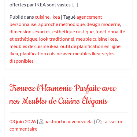
offertes par IKEA sont vastes […]
Publié dans
cuisine
,
ikea
|
Tagué
agencement
personnalisé
,
approche méthodique
,
design moderne
,
dimensions exactes
,
esthétique rustique
,
fonctionnalité
et esthétique
,
look traditionnel
,
meuble cuisine ikea
,
meubles de cuisine ikea
,
outil de planification en ligne
ikea
,
planification cuisine avec meubles ikea
,
styles
disponibles
Trouvez l’Harmonie Parfaite avec
nos Meubles de Cuisine Élégants
Publié
Publié
03 juin 2026
|
pastoucheauvenezuela
|
Laisser un
le
sur
le
commentaire
Trouvez