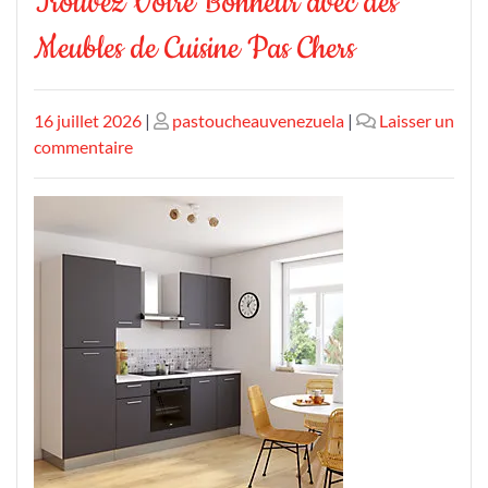
Trouvez Votre Bonheur avec des
Meubles de Cuisine Pas Chers
Publié
Publié
16 juillet 2026
|
pastoucheauvenezuela
|
Laisser un
le
sur
le
commentaire
Trouvez
Votre
Bonheur
avec
des
Meubles
de
Cuisine
Pas
Chers