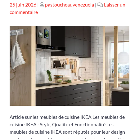
Publié
Publié
25 juin 2026
|
pastoucheauvenezuela
|
Laisser un
le
sur
le
commentaire
Trouvez
Votre
Style
Culinaire
avec
les
Meubles
de
Cuisine
IKEA
Article sur les meubles de cuisine IKEA Les meubles de
cuisine IKEA : Style, Qualité et Fonctionnalité Les
meubles de cuisine IKEA sont réputés pour leur design