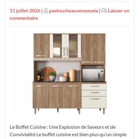
Publié
Publié
11 juillet 2026
|
pastoucheauvenezuela
|
Laisser un
le
sur
le
commentaire
Découvrez
l’Explosion
de
Saveurs
du
Buffet
Cuisine
Le Buffet Cuisine : Une Explosion de Saveurs et de
Convivialité Le buffet cuisine est bien plus qu’un simple