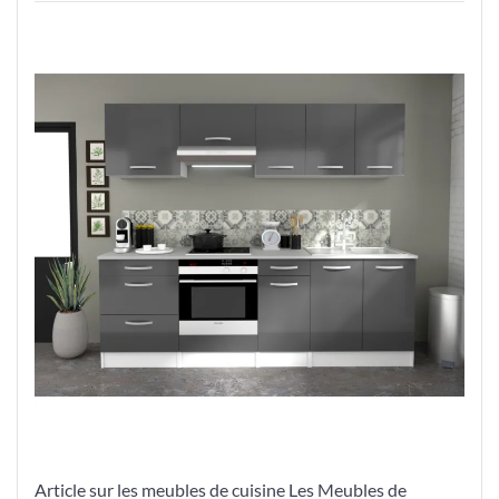
l’Harmonie
Parfaite
avec
nos
Meubles
de
Cuisine
Élégants
Article sur les meubles de cuisine Les Meubles de