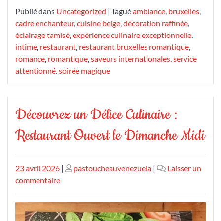
Publié dans
Uncategorized
|
Tagué
ambiance
,
bruxelles
,
cadre enchanteur
,
cuisine belge
,
décoration raffinée
,
éclairage tamisé
,
expérience culinaire exceptionnelle
,
intime
,
restaurant
,
restaurant bruxelles romantique
,
romance
,
romantique
,
saveurs internationales
,
service
attentionné
,
soirée magique
Découvrez un Délice Culinaire :
Restaurant Ouvert le Dimanche Midi
Publié
Publié
23 avril 2026
|
pastoucheauvenezuela
|
Laisser un
le
sur
le
commentaire
Découvrez
un
Délice