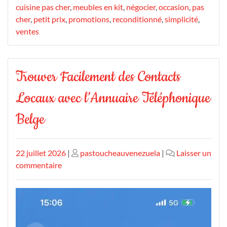
cuisine pas cher
,
meubles en kit
,
négocier
,
occasion
,
pas
cher
,
petit prix
,
promotions
,
reconditionné
,
simplicité
,
ventes
Trouver Facilement des Contacts
Locaux avec l’Annuaire Téléphonique
Belge
Publié
Publié
22 juillet 2026
|
pastoucheauvenezuela
|
Laisser un
le
sur
le
commentaire
Trouver
Facilement
des
Contacts
Locaux