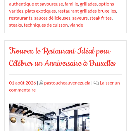
authentique et savoureuse
,
famille
,
grillades
,
options
variées
,
plats exotiques
,
restaurant grillades bruxelles
,
restaurants
,
sauces délicieuses
,
saveurs
,
steak frites
,
steaks
,
techniques de cuisson
,
viande
Trouvez le Restaurant Idéal pour
Célébrer un Anniversaire à Bruxelles
Publié
Publié
01 août 2026
|
pastoucheauvenezuela
|
Laisser un
le
sur
le
commentaire
Trouvez
le
Restaurant
Idéal
pour