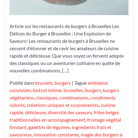
Saveurs
dans
les
Article sur les restaurants de burgers à Bruxelles Les
Restaurants
Délices du Burger à Bruxelles : Une Explosion de
de
Saveurs! Les restaurants de burgers à Bruxelles ne
la
cessent d’étonner et de ravir les amateurs de cuisine
Capitale!
rapide et délicieuse. Que vous soyez un fervent adepte
des classiques ou un aventurier culinaire en quête de
nouvelles combinaisons, […]
Publié dans
brussels
,
burgers
|
Tagué
ambiance
conviviale
,
bistrot intime
,
bruxelles
,
burgers
,
burgers
végétariens
,
classiques
,
combinaisons
,
condiments
colorés
,
créations uniques et surprenantes
,
cuisine
rapide
,
délicieuse
,
diversité des saveurs
,
frites belges
traditionnelles en accompagnement
,
fromage végétal
fondant
,
galettes de légumes
,
ingrédients frais et
savoureux
,
innovation constante
,
magie des burgers à