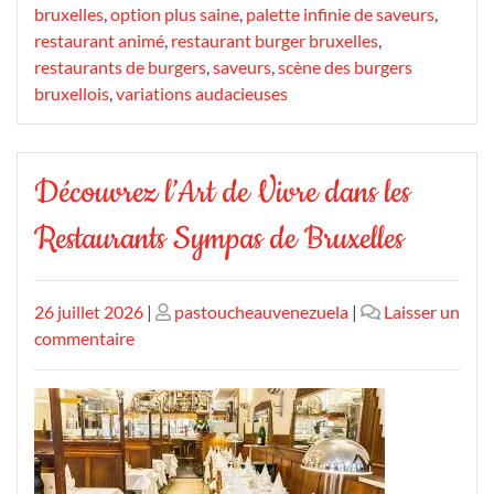
bruxelles
,
option plus saine
,
palette infinie de saveurs
,
restaurant animé
,
restaurant burger bruxelles
,
restaurants de burgers
,
saveurs
,
scène des burgers
bruxellois
,
variations audacieuses
Découvrez l’Art de Vivre dans les
Restaurants Sympas de Bruxelles
Publié
Publié
26 juillet 2026
|
pastoucheauvenezuela
|
Laisser un
le
sur
le
commentaire
Découvrez
l’Art
de
Vivre
dans