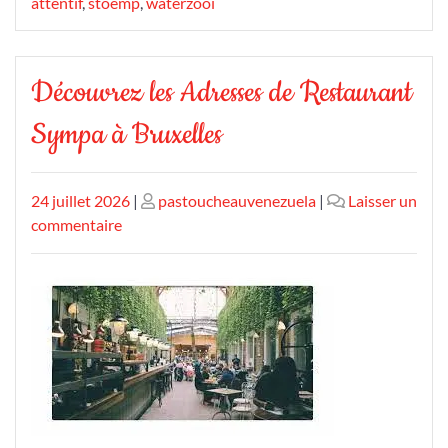
attentif
,
stoemp
,
waterzooi
Découvrez les Adresses de Restaurant
Sympa à Bruxelles
Publié
Publié
24 juillet 2026
|
pastoucheauvenezuela
|
Laisser un
le
sur
le
commentaire
Découvrez
les
Adresses
de
Restaurant
Sympa
à
Bruxelles