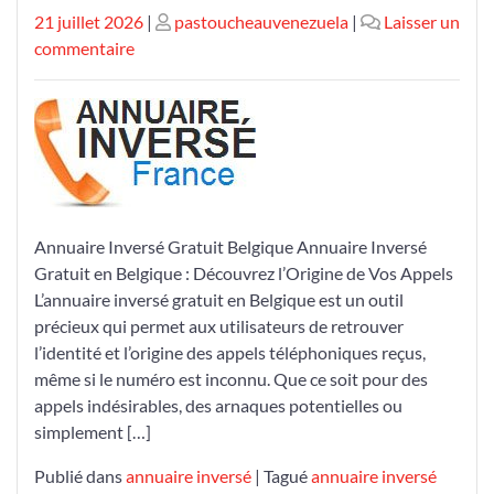
Publié
Publié
21 juillet 2026
|
pastoucheauvenezuela
|
Laisser un
le
sur
le
commentaire
Annuaire
Inversé
Gratuit
en
Belgique:
Découvrez
l’Origine
Annuaire Inversé Gratuit Belgique Annuaire Inversé
de
Gratuit en Belgique : Découvrez l’Origine de Vos Appels
Vos
L’annuaire inversé gratuit en Belgique est un outil
Appels
précieux qui permet aux utilisateurs de retrouver
l’identité et l’origine des appels téléphoniques reçus,
même si le numéro est inconnu. Que ce soit pour des
appels indésirables, des arnaques potentielles ou
simplement […]
Publié dans
annuaire inversé
|
Tagué
annuaire inversé