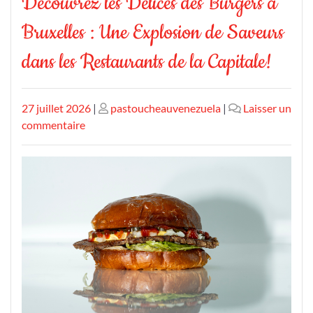
Découvrez les Délices des Burgers à
Bruxelles : Une Explosion de Saveurs
dans les Restaurants de la Capitale!
Publié
Publié
27 juillet 2026
|
pastoucheauvenezuela
|
Laisser un
le
sur
le
commentaire
Découvrez
les
Délices
des
Burgers
à
Bruxelles
:
Une
Explosion
de