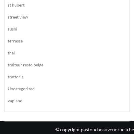
st hubert
street view
sushi
terrasse
thai
traiteur resto belge
trattoria
Uncategorized
vapiano
© copyright pastoucheauvenezuela.be