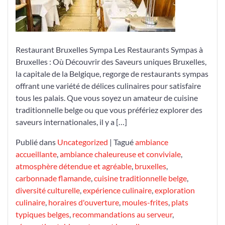
les
Restaurants
Sympas
de
Bruxelles
Restaurant Bruxelles Sympa Les Restaurants Sympas à
Bruxelles : Où Découvrir des Saveurs uniques Bruxelles,
la capitale de la Belgique, regorge de restaurants sympas
offrant une variété de délices culinaires pour satisfaire
tous les palais. Que vous soyez un amateur de cuisine
traditionnelle belge ou que vous préfériez explorer des
saveurs internationales, il y a […]
Publié dans
Uncategorized
|
Tagué
ambiance
accueillante
,
ambiance chaleureuse et conviviale
,
atmosphère détendue et agréable
,
bruxelles
,
carbonnade flamande
,
cuisine traditionnelle belge
,
diversité culturelle
,
expérience culinaire
,
exploration
culinaire
,
horaires d'ouverture
,
moules-frites
,
plats
typiques belges
,
recommandations au serveur
,