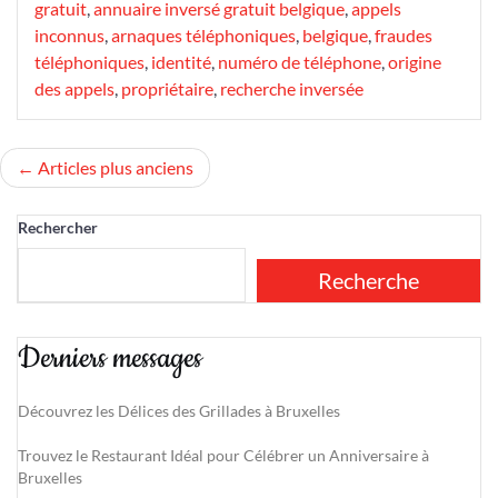
gratuit
,
annuaire inversé gratuit belgique
,
appels
inconnus
,
arnaques téléphoniques
,
belgique
,
fraudes
téléphoniques
,
identité
,
numéro de téléphone
,
origine
des appels
,
propriétaire
,
recherche inversée
Navigation
Articles plus anciens
des
Rechercher
articles
Recherche
Derniers messages
Découvrez les Délices des Grillades à Bruxelles
Trouvez le Restaurant Idéal pour Célébrer un Anniversaire à
Bruxelles