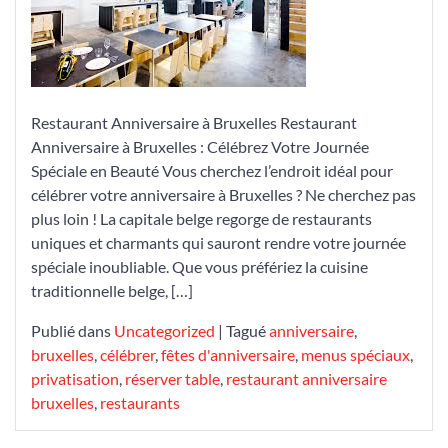
Célébrer
un
Anniversaire
à
Bruxelles
Restaurant Anniversaire à Bruxelles Restaurant
Anniversaire à Bruxelles : Célébrez Votre Journée
Spéciale en Beauté Vous cherchez l’endroit idéal pour
célébrer votre anniversaire à Bruxelles ? Ne cherchez pas
plus loin ! La capitale belge regorge de restaurants
uniques et charmants qui sauront rendre votre journée
spéciale inoubliable. Que vous préfériez la cuisine
traditionnelle belge, […]
Publié dans
Uncategorized
|
Tagué
anniversaire
,
bruxelles
,
célébrer
,
fêtes d'anniversaire
,
menus spéciaux
,
privatisation
,
réserver table
,
restaurant anniversaire
bruxelles
,
restaurants