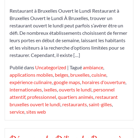
Saveurs
un
Restaurant à Bruxelles Ouvert le Lundi Restaurant à
Jour
Bruxelles Ouvert le Lundi À Bruxelles, trouver un
de
restaurant ouvert le lundi peut parfois s’avérer être un
Semaine
défi. De nombreux établissements choisissent de fermer
leurs portes en début de semaine, laissant les habitants
et les visiteurs à la recherche d’options limitées pour se
restaurer. Cependant, il existe […]
Publié dans
Uncategorized
|
Tagué
ambiance
,
applications mobiles
,
belges
,
bruxelles
,
cuisine
,
expérience culinaire
,
google maps
,
horaires d'ouverture
,
internationales
,
ixelles
,
ouverts le lundi
,
personnel
attentif
,
professionnel
,
quartiers animés
,
restaurant
bruxelles ouvert le lundi
,
restaurants
,
saint-gilles
,
service
,
sites web