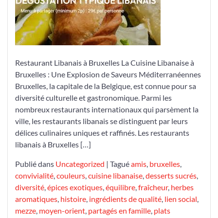
Bruxelles
Restaurant Libanais à Bruxelles La Cuisine Libanaise à
Bruxelles : Une Explosion de Saveurs Méditerranéennes
Bruxelles, la capitale de la Belgique, est connue pour sa
diversité culturelle et gastronomique. Parmi les
nombreux restaurants internationaux qui parsèment la
ville, les restaurants libanais se distinguent par leurs
délices culinaires uniques et raffinés. Les restaurants
libanais à Bruxelles […]
Publié dans
Uncategorized
|
Tagué
amis
,
bruxelles
,
convivialité
,
couleurs
,
cuisine libanaise
,
desserts sucrés
,
diversité
,
épices exotiques
,
équilibre
,
fraîcheur
,
herbes
aromatiques
,
histoire
,
ingrédients de qualité
,
lien social
,
mezze
,
moyen-orient
,
partagés en famille
,
plats