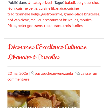
Publié dans
Uncategorized
|
Tagué
baladi
,
belgique
,
chez
léon
,
cuisine belge
,
cuisine libanaise
,
cuisine
traditionnelle belge
,
gastronomie
,
grand-place bruxelles
,
hof van cleve
,
meilleur restaurant bruxelles
,
moules-
frites
,
peter goossens
,
restaurant
,
trois étoiles
Découvrez l’Excellence Culinaire
Libanaise à Bruxelles
Publié
Publié
23 mai 2026
|
pastoucheauvenezuela
|
Laisser un
le
sur
le
commentaire
Découvrez
l’Excellence
Culinaire
Libanaise
à