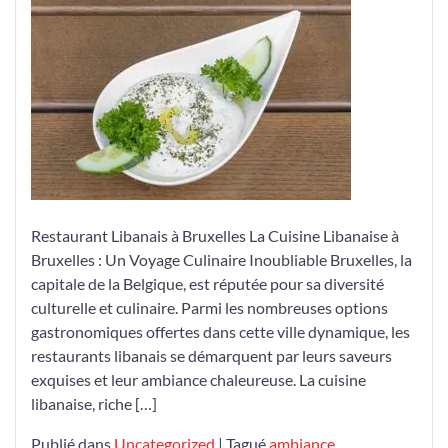
Culinaire
d’un
Restaurant
Libanais
à
Bruxelles
Restaurant Libanais à Bruxelles La Cuisine Libanaise à
Bruxelles : Un Voyage Culinaire Inoubliable Bruxelles, la
capitale de la Belgique, est réputée pour sa diversité
culturelle et culinaire. Parmi les nombreuses options
gastronomiques offertes dans cette ville dynamique, les
restaurants libanais se démarquent par leurs saveurs
exquises et leur ambiance chaleureuse. La cuisine
libanaise, riche […]
Publié dans
Uncategorized
|
Tagué
ambiance