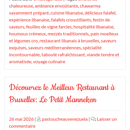
chaleureuse
,
ambiance envoûtante
,
chawarma
savamment préparé
,
cuisine libanaise
,
délicieux falafel
,
expérience libanaise
,
falafels croustillants
,
festin de
saveurs
,
feuilles de vigne farcies
,
hospitalité libanaise
,
houmous crémeux
,
mezzés traditionnels
,
pain moelleux
et légumes cro
,
restaurant libanais à bruxelles
,
saveurs
exquises
,
saveurs méditerranéennes
,
spécialité
incontournable
,
taboulé rafraîchissant
,
viande tendre et
aromatisée
,
voyage culinaire
Découvrez le Meilleur Restaurant à
Bruxelles: Le Petit Manneken
Publié
Publié
26 mai 2026
|
pastoucheauvenezuela
|
Laisser un
le
sur
le
commentaire