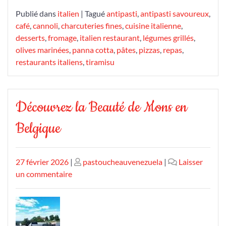
Publié dans
italien
|
Tagué
antipasti
,
antipasti savoureux
,
café
,
cannoli
,
charcuteries fines
,
cuisine italienne
,
desserts
,
fromage
,
italien restaurant
,
légumes grillés
,
olives marinées
,
panna cotta
,
pâtes
,
pizzas
,
repas
,
restaurants italiens
,
tiramisu
Découvrez la Beauté de Mons en
Belgique
Publié
Publié
27 février 2026
|
pastoucheauvenezuela
|
Laisser
le
sur
le
un commentaire
Découvrez
la
Beauté
de