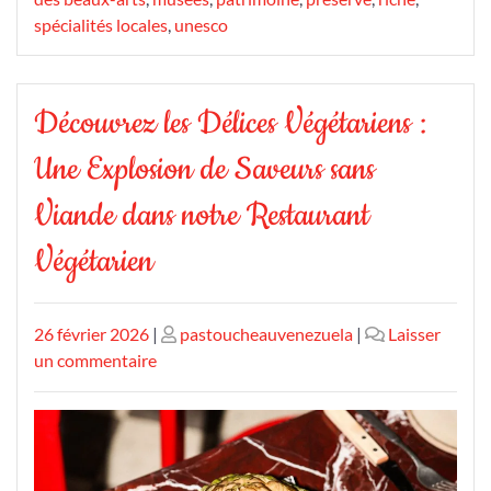
spécialités locales
,
unesco
Découvrez les Délices Végétariens :
Une Explosion de Saveurs sans
Viande dans notre Restaurant
Végétarien
Publié
Publié
26 février 2026
|
pastoucheauvenezuela
|
Laisser
le
sur
le
un commentaire
Découvrez
les
Délices
Végétariens
: