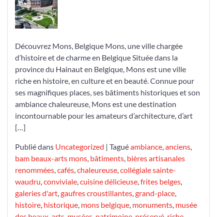
Mons
en
Belgique
Découvrez Mons, Belgique Mons, une ville chargée
d’histoire et de charme en Belgique Située dans la
province du Hainaut en Belgique, Mons est une ville
riche en histoire, en culture et en beauté. Connue pour
ses magnifiques places, ses bâtiments historiques et son
ambiance chaleureuse, Mons est une destination
incontournable pour les amateurs d’architecture, d’art
[…]
Publié dans
Uncategorized
|
Tagué
ambiance
,
anciens
,
bam beaux-arts mons
,
bâtiments
,
bières artisanales
renommées
,
cafés
,
chaleureuse
,
collégiale sainte-
waudru
,
conviviale
,
cuisine délicieuse
,
frites belges
,
galeries d'art
,
gaufres croustillantes
,
grand-place
,
histoire
,
historique
,
mons belgique
,
monuments
,
musée
des beaux-arts
,
musées
,
patrimoine
,
préservé
,
riche
,