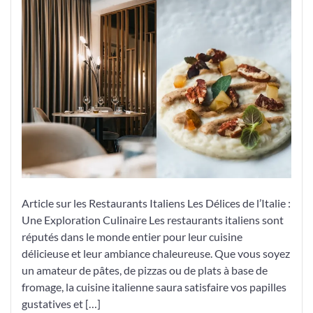
Culinaire
d’un
Restaurant
Italien
de
Renom
Article sur les Restaurants Italiens Les Délices de l’Italie :
Une Exploration Culinaire Les restaurants italiens sont
réputés dans le monde entier pour leur cuisine
délicieuse et leur ambiance chaleureuse. Que vous soyez
un amateur de pâtes, de pizzas ou de plats à base de
fromage, la cuisine italienne saura satisfaire vos papilles
gustatives et […]