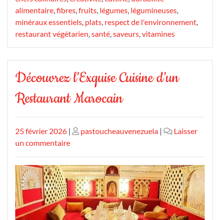
alimentaire
,
fibres
,
fruits
,
légumes
,
légumineuses
,
minéraux essentiels
,
plats
,
respect de l'environnement
,
restaurant végétarien
,
santé
,
saveurs
,
vitamines
Découvrez l’Exquise Cuisine d’un
Restaurant Marocain
Publié
Publié
25 février 2026
|
pastoucheauvenezuela
|
Laisser
le
sur
le
un commentaire
Découvrez
l’Exquise
Cuisine
d’un
Restaurant
Marocain