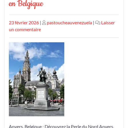
en Belgique
Publié
Publié
23 février 2026
|
pastoucheauvenezuela
|
Laisser
le
sur
le
un commentaire
Découvrez
Anvers,
la
Perle
du
Nord
en
Belgique
Anvers, Belgique : Découvrez la Perle du Nord Anvers,