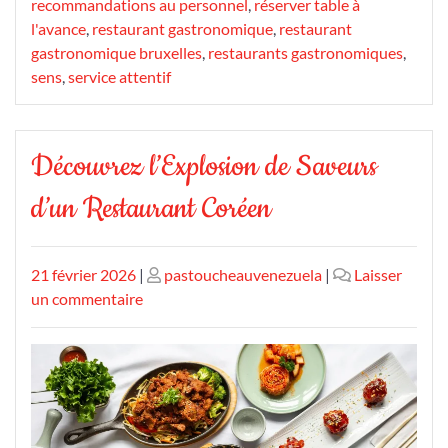
recommandations au personnel
,
réserver table à
l'avance
,
restaurant gastronomique
,
restaurant
gastronomique bruxelles
,
restaurants gastronomiques
,
sens
,
service attentif
Découvrez l’Explosion de Saveurs
d’un Restaurant Coréen
Publié
Publié
21 février 2026
|
pastoucheauvenezuela
|
Laisser
le
sur
le
un commentaire
Découvrez
l’Explosion
de
Saveurs
d’un
Restaurant