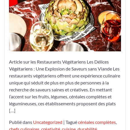
Une
Explosion
de
Saveurs
sans
Viande
dans
notre
Article sur les Restaurants Végétariens Les Délices
Restaurant
Végétariens : Une Explosion de Saveurs sans Viande Les
Végétarien
restaurants végétariens offrent une expérience culinaire
unique qui séduit de plus en plus de personnes à la
recherche de saveurs saines et créatives. En mettant
l’accent sur les fruits, légumes, céréales complètes et
légumineuses, ces établissements proposent des plats
[…]
Publié dans
Uncategorized
|
Tagué
céréales complètes
,
chefs culinaires
,
créativité
,
cuisine
,
durabilité