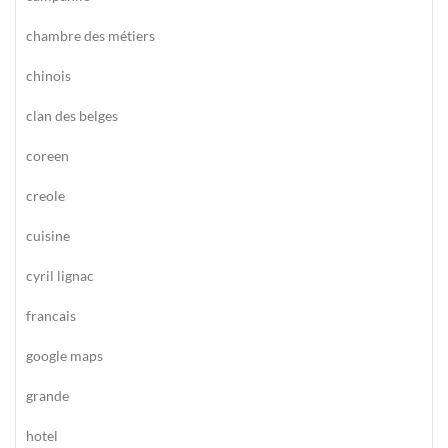
chambre des métiers
chinois
clan des belges
coreen
creole
cuisine
cyril lignac
francais
google maps
grande
hotel