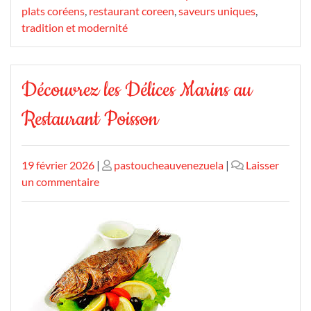
plats coréens
,
restaurant coreen
,
saveurs uniques
,
tradition et modernité
Découvrez les Délices Marins au
Restaurant Poisson
Publié
Publié
19 février 2026
|
pastoucheauvenezuela
|
Laisser
le
sur
le
un commentaire
Découvrez
les
Délices
Marins
au
Restaurant
Poisson