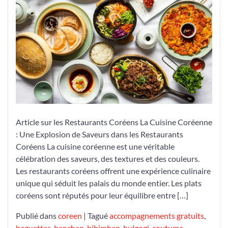
Coréen
Article sur les Restaurants Coréens La Cuisine Coréenne
: Une Explosion de Saveurs dans les Restaurants
Coréens La cuisine coréenne est une véritable
célébration des saveurs, des textures et des couleurs.
Les restaurants coréens offrent une expérience culinaire
unique qui séduit les palais du monde entier. Les plats
coréens sont réputés pour leur équilibre entre […]
Publié dans
coreen
|
Tagué
accompagnements gratuits
,
baguettes
,
banchan
,
bibimbap
,
bulgogi
,
coutume