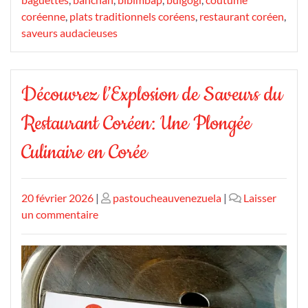
coréenne
,
plats traditionnels coréens
,
restaurant coréen
,
saveurs audacieuses
Découvrez l’Explosion de Saveurs du
Restaurant Coréen: Une Plongée
Culinaire en Corée
Publié
Publié
20 février 2026
|
pastoucheauvenezuela
|
Laisser
le
sur
le
un commentaire
Découvrez
l’Explosion
de
Saveurs
du