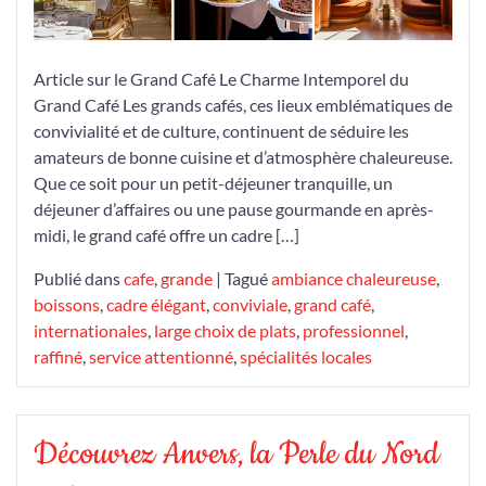
Convivialité
et
de
Article sur le Grand Café Le Charme Intemporel du
Saveurs
Grand Café Les grands cafés, ces lieux emblématiques de
convivialité et de culture, continuent de séduire les
amateurs de bonne cuisine et d’atmosphère chaleureuse.
Que ce soit pour un petit-déjeuner tranquille, un
déjeuner d’affaires ou une pause gourmande en après-
midi, le grand café offre un cadre […]
Publié dans
cafe
,
grande
|
Tagué
ambiance chaleureuse
,
boissons
,
cadre élégant
,
conviviale
,
grand café
,
internationales
,
large choix de plats
,
professionnel
,
raffiné
,
service attentionné
,
spécialités locales
Découvrez Anvers, la Perle du Nord