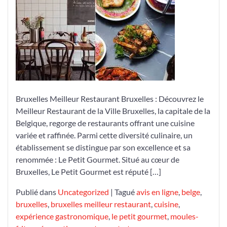
Meilleur
Restaurant
de
Bruxelles:
Le
Petit
Gourmet
Bruxelles Meilleur Restaurant Bruxelles : Découvrez le
Meilleur Restaurant de la Ville Bruxelles, la capitale de la
Belgique, regorge de restaurants offrant une cuisine
variée et raffinée. Parmi cette diversité culinaire, un
établissement se distingue par son excellence et sa
renommée : Le Petit Gourmet. Situé au cœur de
Bruxelles, Le Petit Gourmet est réputé […]
Publié dans
Uncategorized
|
Tagué
avis en ligne
,
belge
,
bruxelles
,
bruxelles meilleur restaurant
,
cuisine
,
expérience gastronomique
,
le petit gourmet
,
moules-