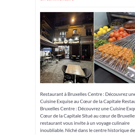
Découvrez
les
Délices
Culinaires
d’un
Restaurant
au
Cœur
de
Bruxelles
Centre
Restaurant à Bruxelles Centre : Découvrez un
Cuisine Exquise au Cœur de la Capitale Resta
Bruxelles Centre : Découvrez une Cuisine Exq
Cœur de la Capitale Situé au cœur de Bruxelle
restaurant vous invite à un voyage culinaire
inoubliable. Niché dans le centre historique de