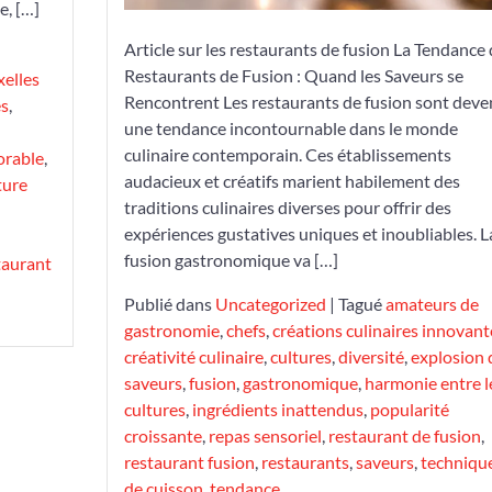
e, […]
Article sur les restaurants de fusion La Tendance
Restaurants de Fusion : Quand les Saveurs se
xelles
Rencontrent Les restaurants de fusion sont dev
es
,
une tendance incontournable dans le monde
culinaire contemporain. Ces établissements
orable
,
audacieux et créatifs marient habilement des
ture
traditions culinaires diverses pour offrir des
expériences gustatives uniques et inoubliables. L
fusion gastronomique va […]
taurant
Publié dans
Uncategorized
|
Tagué
amateurs de
gastronomie
,
chefs
,
créations culinaires innovant
créativité culinaire
,
cultures
,
diversité
,
explosion 
saveurs
,
fusion
,
gastronomique
,
harmonie entre l
cultures
,
ingrédients inattendus
,
popularité
croissante
,
repas sensoriel
,
restaurant de fusion
,
restaurant fusion
,
restaurants
,
saveurs
,
techniqu
de cuisson
,
tendance