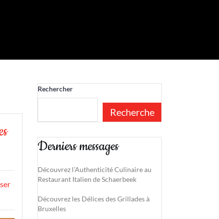
Rechercher
Recherche
es
Derniers messages
Découvrez l’Authenticité Culinaire au
Restaurant Italien de Schaerbeek
ser
Découvrez les Délices des Grillades à
Bruxelles