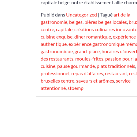
capitale belge, notre établissement allie charm
Publié dans
Uncategorized
|
Tagué
art de la
gastronomie
,
belges
,
bières belges locales
,
bru
centre
,
capitale
,
créations culinaires innovant
cuisine exquise
,
dîner romantique
,
expérience
authentique
,
expérience gastronomique mém
gastronomique
,
grand-place
,
horaires d'ouver
des restaurants
,
moules-frites
,
passion pour la
cuisine
,
pause gourmande
,
plats traditionnels
,
professionnel
,
repas d'affaires
,
restaurant
,
res
bruxelles centre
,
saveurs et arômes
,
service
attentionné
,
stoemp