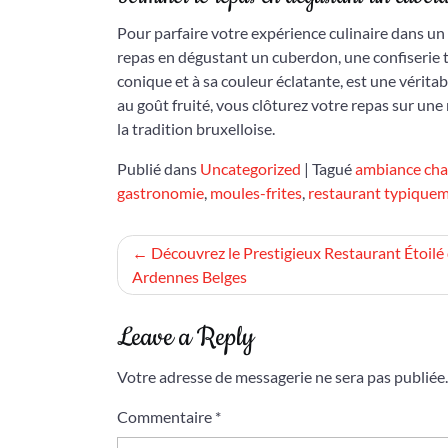
Pour parfaire votre expérience culinaire dans u
repas en dégustant un cuberdon, une confiserie tr
conique et à sa couleur éclatante, est une vérit
au goût fruité, vous clôturez votre repas sur un
la tradition bruxelloise.
Publié dans
Uncategorized
|
Tagué
ambiance cha
gastronomie
,
moules-frites
,
restaurant typiquem
Navigation
Découvrez le Prestigieux Restaurant Étoilé
Ardennes Belges
de
l’article
Leave a Reply
Votre adresse de messagerie ne sera pas publiée.
Commentaire
*