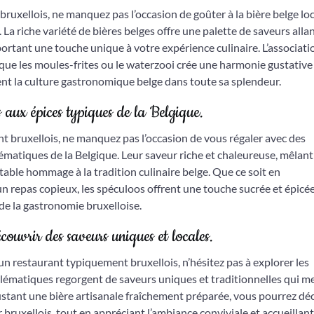
ruxellois, ne manquez pas l’occasion de goûter à la bière belge loc
La riche variété de bières belges offre une palette de saveurs alla
rtant une touche unique à votre expérience culinaire. L’associati
ls que les moules-frites ou le waterzooi crée une harmonie gustative
nt la culture gastronomique belge dans toute sa splendeur.
s aux épices typiques de la Belgique.
 bruxellois, ne manquez pas l’occasion de vous régaler avec des
lématiques de la Belgique. Leur saveur riche et chaleureuse, mêlant
itable hommage à la tradition culinaire belge. Que ce soit en
 repas copieux, les spéculoos offrent une touche sucrée et épicée
de la gastronomie bruxelloise.
écouvrir des saveurs uniques et locales.
n restaurant typiquement bruxellois, n’hésitez pas à explorer les
mblématiques regorgent de saveurs uniques et traditionnelles qui m
gustant une bière artisanale fraîchement préparée, vous pourrez dé
 bruxellois, tout en appréciant l’ambiance conviviale et accueillan