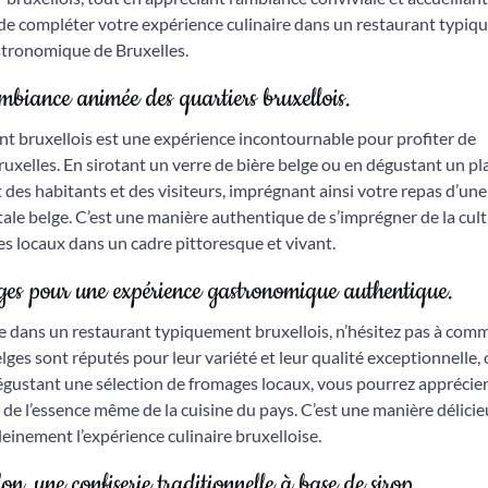
e de compléter votre expérience culinaire dans un restaurant typi
astronomique de Bruxelles.
ambiance animée des quartiers bruxellois.
nt bruxellois est une expérience incontournable pour profiter de
uxelles. En sirotant un verre de bière belge ou en dégustant un pl
 des habitants et des visiteurs, imprégnant ainsi votre repas d’une
tale belge. C’est une manière authentique de s’imprégner de la cul
res locaux dans un cadre pittoresque et vivant.
ges pour une expérience gastronomique authentique.
 dans un restaurant typiquement bruxellois, n’hésitez pas à com
ges sont réputés pour leur variété et leur qualité exceptionnelle, 
dégustant une sélection de fromages locaux, vous pourrez apprécier
 de l’essence même de la cuisine du pays. C’est une manière délicie
leinement l’expérience culinaire bruxelloise.
n, une confiserie traditionnelle à base de sirop.