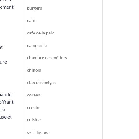
quement
burgers
cafe
cafe de la paix
campanile
at
chambre des métiers
ture
chinois
clan des belges
mander
coreen
offrant
creole
 le
use et
cuisine
cyril lignac