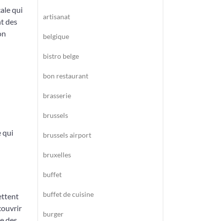
ale qui
artisanat
nt des
on
belgique
bistro belge
bon restaurant
brasserie
brussels
 qui
brussels airport
bruxelles
buffet
buffet de cuisine
ettent
couvrir
burger
te des