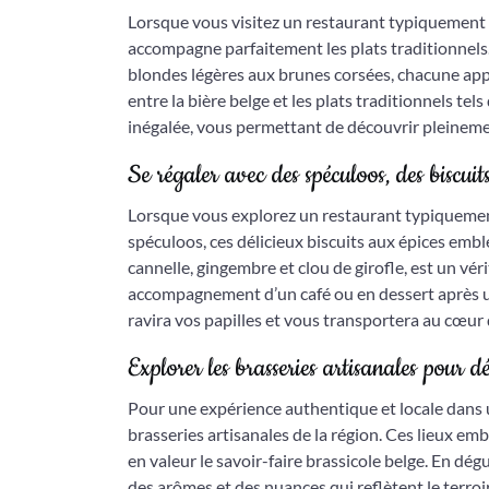
Lorsque vous visitez un restaurant typiquement b
accompagne parfaitement les plats traditionnels. 
blondes légères aux brunes corsées, chacune appo
entre la bière belge et les plats traditionnels te
inégalée, vous permettant de découvrir pleineme
Se régaler avec des spéculoos, des biscuit
Lorsque vous explorez un restaurant typiquement
spéculoos, ces délicieux biscuits aux épices emb
cannelle, gingembre et clou de girofle, est un vér
accompagnement d’un café ou en dessert après un
ravira vos papilles et vous transportera au cœur 
Explorer les brasseries artisanales pour d
Pour une expérience authentique et locale dans u
brasseries artisanales de la région. Ces lieux e
en valeur le savoir-faire brassicole belge. En dé
des arômes et des nuances qui reflètent le terroir