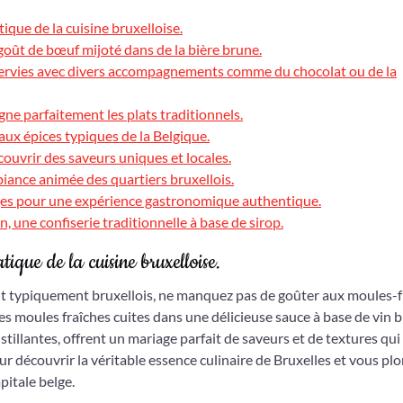
ique de la cuisine bruxelloise.
ût de bœuf mijoté dans de la bière brune.
 servies avec divers accompagnements comme du chocolat ou de la
gne parfaitement les plats traditionnels.
 aux épices typiques de la Belgique.
couvrir des saveurs uniques et locales.
mbiance animée des quartiers bruxellois.
es pour une expérience gastronomique authentique.
 une confiserie traditionnelle à base de sirop.
tique de la cuisine bruxelloise.
t typiquement bruxellois, ne manquez pas de goûter aux moules-fr
es moules fraîches cuites dans une délicieuse sauce à base de vin b
ustillantes, offrent un mariage parfait de saveurs et de textures qui
ur découvrir la véritable essence culinaire de Bruxelles et vous pl
pitale belge.