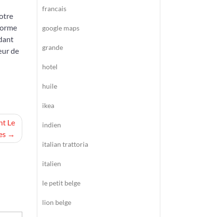
francais
otre
 forme
google maps
ndant
grande
œur de
hotel
huile
ikea
nt Le
indien
es
italian trattoria
italien
le petit belge
lion belge