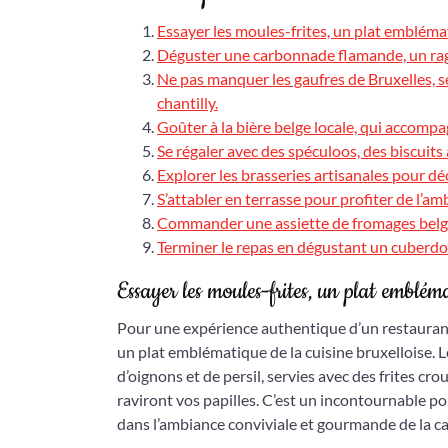
Essayer les moules-frites, un plat emblémat
Déguster une carbonnade flamande, un rago
Ne pas manquer les gaufres de Bruxelles,
chantilly.
Goûter à la bière belge locale, qui accompa
Se régaler avec des spéculoos, des biscuits
Explorer les brasseries artisanales pour dé
S’attabler en terrasse pour profiter de l’a
Commander une assiette de fromages belg
Terminer le repas en dégustant un cuberdon,
Essayer les moules-frites, un plat embléma
Pour une expérience authentique d’un restauran
un plat emblématique de la cuisine bruxelloise. L
d’oignons et de persil, servies avec des frites cro
raviront vos papilles. C’est un incontournable po
dans l’ambiance conviviale et gourmande de la ca