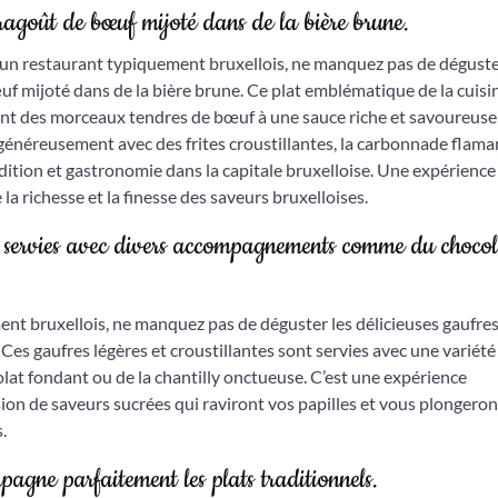
agoût de bœuf mijoté dans de la bière brune.
 un restaurant typiquement bruxellois, ne manquez pas de dégust
f mijoté dans de la bière brune. Ce plat emblématique de la cuisi
lliant des morceaux tendres de bœuf à une sauce riche et savoureuse
 généreusement avec des frites croustillantes, la carbonnade flam
adition et gastronomie dans la capitale bruxelloise. Une expérience
a richesse et la finesse des saveurs bruxelloises.
, servies avec divers accompagnements comme du choco
ent bruxellois, ne manquez pas de déguster les délicieuses gaufre
 Ces gaufres légères et croustillantes sont servies avec une variété
at fondant ou de la chantilly onctueuse. C’est une expérience
on de saveurs sucrées qui raviront vos papilles et vous plongero
.
pagne parfaitement les plats traditionnels.