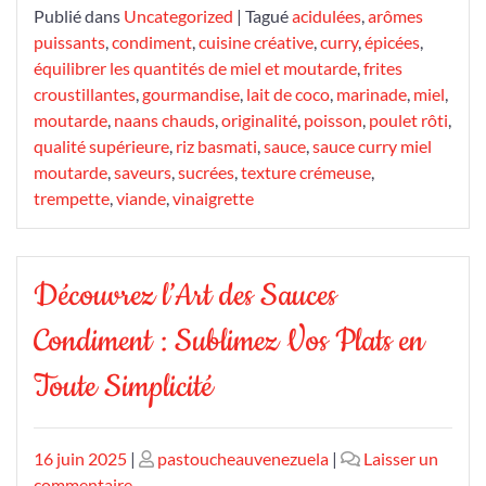
Publié dans
Uncategorized
|
Tagué
acidulées
,
arômes
puissants
,
condiment
,
cuisine créative
,
curry
,
épicées
,
équilibrer les quantités de miel et moutarde
,
frites
croustillantes
,
gourmandise
,
lait de coco
,
marinade
,
miel
,
moutarde
,
naans chauds
,
originalité
,
poisson
,
poulet rôti
,
qualité supérieure
,
riz basmati
,
sauce
,
sauce curry miel
moutarde
,
saveurs
,
sucrées
,
texture crémeuse
,
trempette
,
viande
,
vinaigrette
Découvrez l’Art des Sauces
Condiment : Sublimez Vos Plats en
Toute Simplicité
Publié
Publié
16 juin 2025
|
pastoucheauvenezuela
|
Laisser un
le
sur
le
commentaire