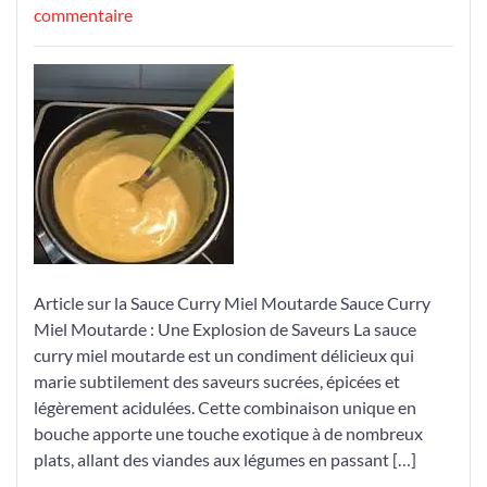
le
sur
le
commentaire
Découvrez
l’Harmonie
des
Saveurs
avec
la
Sauce
Curry
Miel
Moutarde
Article sur la Sauce Curry Miel Moutarde Sauce Curry
Miel Moutarde : Une Explosion de Saveurs La sauce
curry miel moutarde est un condiment délicieux qui
marie subtilement des saveurs sucrées, épicées et
légèrement acidulées. Cette combinaison unique en
bouche apporte une touche exotique à de nombreux
plats, allant des viandes aux légumes en passant […]