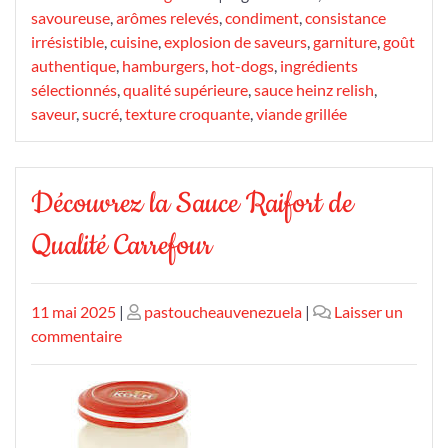
savoureuse
,
arômes relevés
,
condiment
,
consistance
irrésistible
,
cuisine
,
explosion de saveurs
,
garniture
,
goût
authentique
,
hamburgers
,
hot-dogs
,
ingrédients
sélectionnés
,
qualité supérieure
,
sauce heinz relish
,
saveur
,
sucré
,
texture croquante
,
viande grillée
Découvrez la Sauce Raifort de
Qualité Carrefour
Publié
Publié
11 mai 2025
|
pastoucheauvenezuela
|
Laisser un
le
sur
le
commentaire
Découvrez
la
Sauce
Raifort