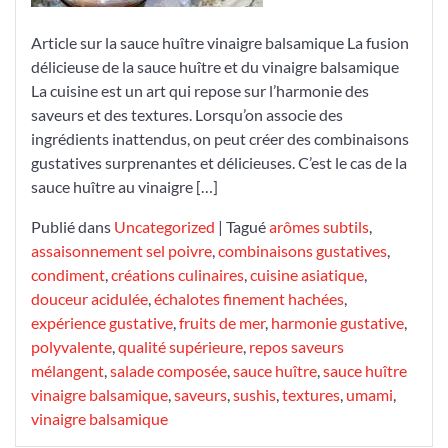
et
Article sur la sauce huître vinaigre balsamique La fusion
du
délicieuse de la sauce huître et du vinaigre balsamique
Vinaigre
La cuisine est un art qui repose sur l’harmonie des
Balsamique
saveurs et des textures. Lorsqu’on associe des
ingrédients inattendus, on peut créer des combinaisons
gustatives surprenantes et délicieuses. C’est le cas de la
sauce huître au vinaigre […]
Publié dans
Uncategorized
|
Tagué
arômes subtils
,
assaisonnement sel poivre
,
combinaisons gustatives
,
condiment
,
créations culinaires
,
cuisine asiatique
,
douceur acidulée
,
échalotes finement hachées
,
expérience gustative
,
fruits de mer
,
harmonie gustative
,
polyvalente
,
qualité supérieure
,
repos saveurs
mélangent
,
salade composée
,
sauce huître
,
sauce huître
vinaigre balsamique
,
saveurs
,
sushis
,
textures
,
umami
,
vinaigre balsamique