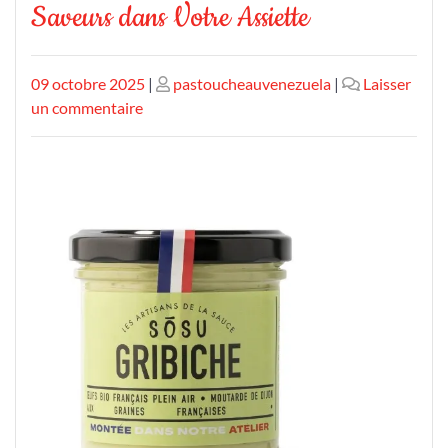
Saveurs dans Votre Assiette
Publié
Publié
09 octobre 2025
|
pastoucheauvenezuela
|
Laisser
le
sur
le
un commentaire
Découvrez
l’Art
des
Sauces
Condiment
:
Une
Explosion
de
Saveurs
dans
Votre
Assiette