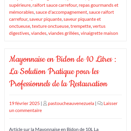
supérieure
,
raifort sauce carrefour
,
repas gourmands et
mémorables
,
sauce d'accompagnement
,
sauce raifort
carrefour
,
saveur piquante
,
saveur piquante et
onctueuse
,
texture onctueuse
,
trempette
,
vertus
digestives
,
viandes
,
viandes grillées
,
vinaigrette maison
Mayonnaise en Bidon de 10 Litres :
La Solution Pratique pour les
Professionnels de la Restauration
Publié
Publié
19 février 2025
|
pastoucheauvenezuela
|
Laisser
le
sur
le
un commentaire
Mayonnaise
en
Article sur la Mayonnaise en Bidon de 10L La
Bidon