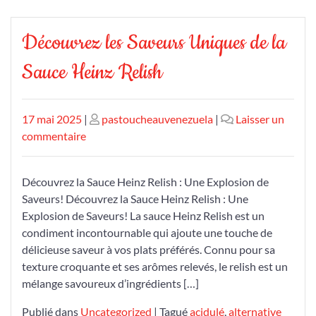
Découvrez les Saveurs Uniques de la
Sauce Heinz Relish
Publié
Publié
17 mai 2025
|
pastoucheauvenezuela
|
Laisser un
le
sur
le
commentaire
Découvrez
les
Découvrez la Sauce Heinz Relish : Une Explosion de
Saveurs
Saveurs! Découvrez la Sauce Heinz Relish : Une
Uniques
Explosion de Saveurs! La sauce Heinz Relish est un
de
condiment incontournable qui ajoute une touche de
la
délicieuse saveur à vos plats préférés. Connu pour sa
Sauce
texture croquante et ses arômes relevés, le relish est un
Heinz
mélange savoureux d’ingrédients […]
Relish
Publié dans
Uncategorized
|
Tagué
acidulé
,
alternative