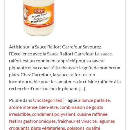
de
Qualité
Carrefour
Article sur la Sauce Raifort Carrefour Savourez
l’Excellence avec la Sauce Raifort Carrefour La sauce
raifort est un condiment apprécié pour sa saveur
piquante et sa capacité à rehausser le goût de nombreux
plats. Chez Carrefour, la sauce raifort est un
incontournable pour les amateurs de cuisine raffinée à la
recherche d’une touche de piquant […]
Publié dans
Uncategorized
|
Tagué
alliance parfaite
,
arôme intense
,
bien-être
,
combinaison de goûts
irrésistible
,
condiment polyvalent
,
cuisine raffinée
,
festins gastronomiques
,
fraîcheur et vivacité
,
légumes
croquants
,
plats végétariens
,
poissons
,
qualité