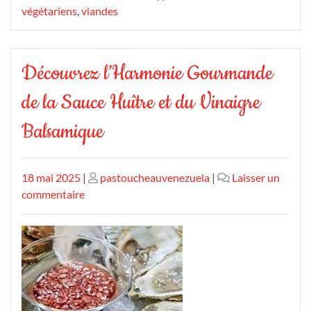
végétariens
,
viandes
Découvrez l’Harmonie Gourmande
de la Sauce Huître et du Vinaigre
Balsamique
Publié
Publié
18 mai 2025
|
pastoucheauvenezuela
|
Laisser un
le
sur
le
commentaire
Découvrez
l’Harmonie
Gourmande
de
la
Sauce
Huître