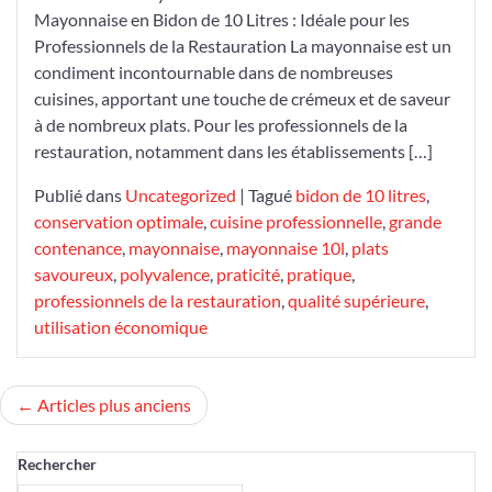
Mayonnaise en Bidon de 10 Litres : Idéale pour les
de
Professionnels de la Restauration La mayonnaise est un
10
condiment incontournable dans de nombreuses
Litres
cuisines, apportant une touche de crémeux et de saveur
:
à de nombreux plats. Pour les professionnels de la
La
restauration, notamment dans les établissements […]
Solution
Pratique
Publié dans
Uncategorized
|
Tagué
bidon de 10 litres
,
pour
conservation optimale
,
cuisine professionnelle
,
grande
les
contenance
,
mayonnaise
,
mayonnaise 10l
,
plats
Professionnels
savoureux
,
polyvalence
,
praticité
,
pratique
,
de
professionnels de la restauration
,
qualité supérieure
,
la
utilisation économique
Restauration
Navigation
Articles plus anciens
des
Rechercher
articles