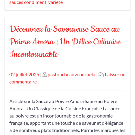
sauces condiment
,
variété
Découvrez la Savoureuse Sauce au
Poivre Amora : Un Délice Culinaire
Incontournable
Publié
Publié
02 juillet 2025
|
pastoucheauvenezuela
|
Laisser un
le
sur
le
commentaire
Découvrez
la
Article sur la Sauce au Poivre Amora Sauce au Poivre
Savoureuse
Amora : Un Classique de la Cuisine Française La sauce
Sauce
au poivre est un incontournable de la gastronomie
au
française, apportant une touche de saveur et d’élégance
Poivre
à de nombreux plats traditionnels. Parmi les marques les
Amora