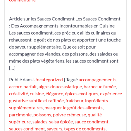
Découvrez
l’Art
Article sur les Sauces Condiment Les Sauces Condiment
des
: Des Accompagnements Incontournables en Cuisine
Sauces
Les sauces condiment, ces précieux alliés culinaires qui
Condiment
rehaussent le goût de nos plats et apportent une touche
:
de saveur supplémentaire. Que ce soit pour
Sublimez
accompagner des viandes, des poissons, des salades ou
Vos
même des plats végétariens, les sauces condiment sont
Plats
[…]
en
Toute
Publié dans
Uncategorized
|
Tagué
accompagnements
,
Simplicité
accord parfait
,
aigre-douce asiatique
,
barbecue fumée
,
créativité
,
cuisine
,
élégance
,
épices exotiques
,
expérience
gustative subtile et raffinée
,
fraîcheur
,
ingrédients
supplémentaires
,
masquer le goût des aliments
,
parcimonie
,
poissons
,
poivre crémeuse
,
qualité
supérieure
,
salades
,
salsa épicée
,
sauce condiment
,
sauces condiment
,
saveurs
,
types de condiments
,