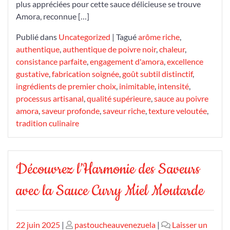
plus appréciées pour cette sauce délicieuse se trouve
:
Amora, reconnue […]
Un
Délice
Publié dans
Uncategorized
|
Tagué
arôme riche
,
Culinaire
authentique
,
authentique de poivre noir
,
chaleur
,
Incontournable
consistance parfaite
,
engagement d'amora
,
excellence
gustative
,
fabrication soignée
,
goût subtil distinctif
,
ingrédients de premier choix
,
inimitable
,
intensité
,
processus artisanal
,
qualité supérieure
,
sauce au poivre
amora
,
saveur profonde
,
saveur riche
,
texture veloutée
,
tradition culinaire
Découvrez l’Harmonie des Saveurs
avec la Sauce Curry Miel Moutarde
Publié
Publié
22 juin 2025
|
pastoucheauvenezuela
|
Laisser un