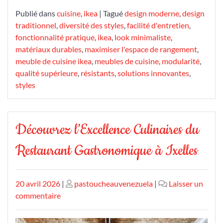
Publié dans
cuisine
,
ikea
|
Tagué
design moderne
,
design
traditionnel
,
diversité des styles
,
facilité d'entretien
,
fonctionnalité pratique
,
ikea
,
look minimaliste
,
matériaux durables
,
maximiser l'espace de rangement
,
meuble de cuisine ikea
,
meubles de cuisine
,
modularité
,
qualité supérieure
,
résistants
,
solutions innovantes
,
styles
Découvrez l’Excellence Culinaires du
Restaurant Gastronomique à Ixelles
Publié
Publié
20 avril 2026
|
pastoucheauvenezuela
|
Laisser un
le
sur
le
commentaire
Découvrez
l’Excellence