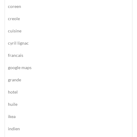
coreen
creole
cuisine
cyril lignac
francais
google maps
grande
hotel
huile
ikea
indien