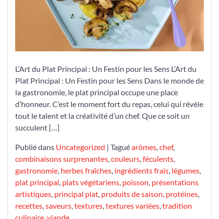
ne
pas
Manquer
L’Art du Plat Principal : Un Festin pour les Sens L’Art du
Plat Principal : Un Festin pour les Sens Dans le monde de
la gastronomie, le plat principal occupe une place
d’honneur. C’est le moment fort du repas, celui qui révèle
tout le talent et la créativité d’un chef. Que ce soit un
succulent […]
Publié dans
Uncategorized
|
Tagué
arômes
,
chef
,
combinaisons surprenantes
,
couleurs
,
féculents
,
gastronomie
,
herbes fraîches
,
ingrédients frais
,
légumes
,
plat principal
,
plats végétariens
,
poisson
,
présentations
artistiques
,
principal plat
,
produits de saison
,
protéines
,
recettes
,
saveurs
,
textures
,
textures variées
,
tradition
culinaire
,
viande