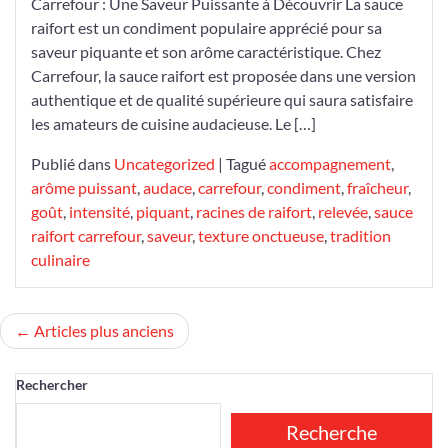
Carrefour : Une Saveur Puissante à Découvrir La sauce
raifort est un condiment populaire apprécié pour sa
saveur piquante et son arôme caractéristique. Chez
Carrefour, la sauce raifort est proposée dans une version
authentique et de qualité supérieure qui saura satisfaire
les amateurs de cuisine audacieuse. Le […]
Publié dans
Uncategorized
|
Tagué
accompagnement
,
arôme puissant
,
audace
,
carrefour
,
condiment
,
fraîcheur
,
goût
,
intensité
,
piquant
,
racines de raifort
,
relevée
,
sauce
raifort carrefour
,
saveur
,
texture onctueuse
,
tradition
culinaire
Navigation
Articles plus anciens
des
Rechercher
articles
Recherche