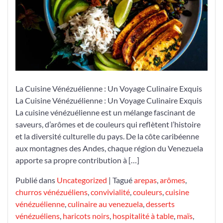
La Cuisine Vénézuélienne : Un Voyage Culinaire Exquis
La Cuisine Vénézuélienne : Un Voyage Culinaire Exquis
La cuisine vénézuélienne est un mélange fascinant de
saveurs, d’arômes et de couleurs qui reflètent l’histoire
et la diversité culturelle du pays. De la côte caribéenne
aux montagnes des Andes, chaque région du Venezuela
apporte sa propre contribution à […]
Publié dans
Uncategorized
|
Tagué
arepas
,
arômes
,
churros vénézuéliens
,
convivialité
,
couleurs
,
cuisine
vénézuélienne
,
culinaire au venezuela
,
desserts
vénézuéliens
,
haricots noirs
,
hospitalité à table
,
maïs
,