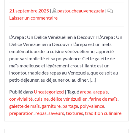
Publié
Publié
21 septembre 2025
|
pastoucheauvenezuela
|
le
le
sur
Laisser un commentaire
Découvrez
les
L’Arepa : Un Délice Vénézuélien à Découvrir L’Arepa : Un
Délices
Délice Vénézuélien à Découvrir L’arepa est un mets
des
emblématique de la cuisine vénézuélienne, apprécié
Arepas
pour sa simplicité et sa polyvalence. Cette galette de
Vénézuéliennes
maïs moelleuse et légèrement croustillante est un
incontournable des repas au Venezuela, que ce soit au
petit-déjeuner, au déjeuner ou au dîner. […]
Publié dans
Uncategorized
|
Tagué
arepa
,
arepa's
,
convivialité
,
cuisine
,
délice vénézuélien
,
farine de maïs
,
galette de maïs
,
garniture
,
partage
,
polyvalence
,
préparation
,
repas
,
saveurs
,
textures
,
tradition culinaire