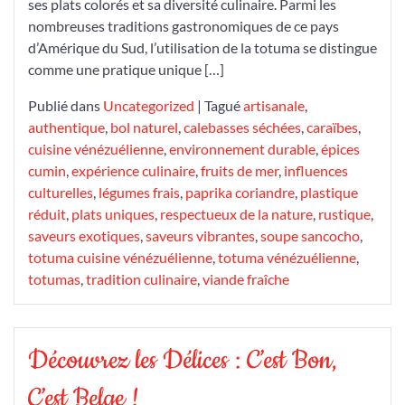
ses plats colorés et sa diversité culinaire. Parmi les
nombreuses traditions gastronomiques de ce pays
d’Amérique du Sud, l’utilisation de la totuma se distingue
comme une pratique unique […]
Publié dans
Uncategorized
|
Tagué
artisanale
,
authentique
,
bol naturel
,
calebasses séchées
,
caraïbes
,
cuisine vénézuélienne
,
environnement durable
,
épices
cumin
,
expérience culinaire
,
fruits de mer
,
influences
culturelles
,
légumes frais
,
paprika coriandre
,
plastique
réduit
,
plats uniques
,
respectueux de la nature
,
rustique
,
saveurs exotiques
,
saveurs vibrantes
,
soupe sancocho
,
totuma cuisine vénézuélienne
,
totuma vénézuélienne
,
totumas
,
tradition culinaire
,
viande fraîche
Découvrez les Délices : C’est Bon,
C’est Belge !