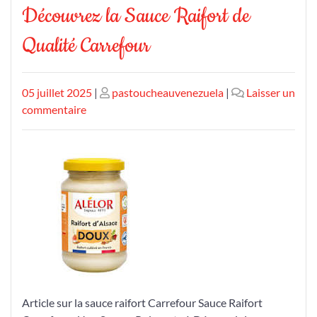
Découvrez la Sauce Raifort de
Qualité Carrefour
Publié
Publié
05 juillet 2025
|
pastoucheauvenezuela
|
Laisser un
le
sur
le
commentaire
Découvrez
la
Sauce
Raifort
de
Qualité
Carrefour
Article sur la sauce raifort Carrefour Sauce Raifort