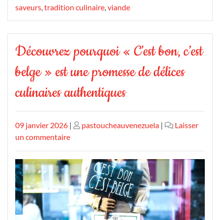
saveurs
,
tradition culinaire
,
viande
Découvrez pourquoi « C’est bon, c’est
belge » est une promesse de délices
culinaires authentiques
Publié
Publié
09 janvier 2026
|
pastoucheauvenezuela
|
Laisser
le
sur
le
un commentaire
Découvrez
pourquoi
« C’est
bon,
c’est
belge »
est