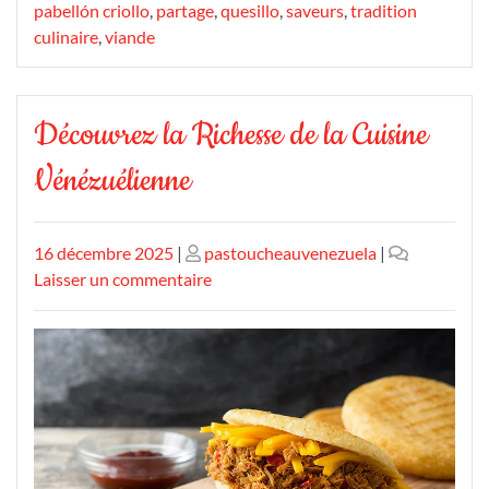
pabellón criollo
,
partage
,
quesillo
,
saveurs
,
tradition
culinaire
,
viande
Découvrez la Richesse de la Cuisine
Vénézuélienne
Publié
Publié
16 décembre 2025
|
pastoucheauvenezuela
|
le
le
sur
Laisser un commentaire
Découvrez
la
Richesse
de
la
Cuisine
Vénézuélienne