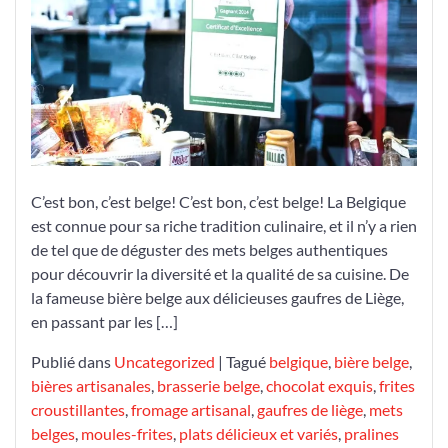
une
promesse
de
délices
culinaires
authentiques
C’est bon, c’est belge! C’est bon, c’est belge! La Belgique
est connue pour sa riche tradition culinaire, et il n’y a rien
de tel que de déguster des mets belges authentiques
pour découvrir la diversité et la qualité de sa cuisine. De
la fameuse bière belge aux délicieuses gaufres de Liège,
en passant par les […]
Publié dans
Uncategorized
|
Tagué
belgique
,
bière belge
,
bières artisanales
,
brasserie belge
,
chocolat exquis
,
frites
croustillantes
,
fromage artisanal
,
gaufres de liège
,
mets
belges
,
moules-frites
,
plats délicieux et variés
,
pralines