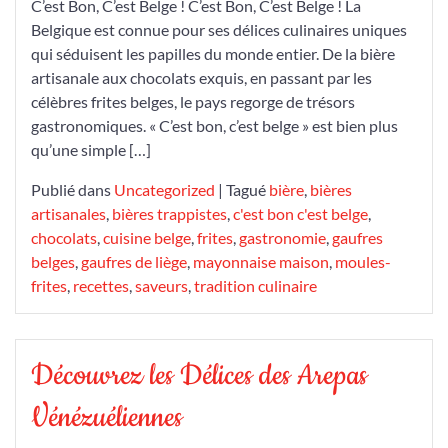
C’est Bon, C’est Belge ! C’est Bon, C’est Belge ! La
Belgique est connue pour ses délices culinaires uniques
qui séduisent les papilles du monde entier. De la bière
artisanale aux chocolats exquis, en passant par les
célèbres frites belges, le pays regorge de trésors
gastronomiques. « C’est bon, c’est belge » est bien plus
qu’une simple […]
Publié dans
Uncategorized
|
Tagué
bière
,
bières
artisanales
,
bières trappistes
,
c'est bon c'est belge
,
chocolats
,
cuisine belge
,
frites
,
gastronomie
,
gaufres
belges
,
gaufres de liège
,
mayonnaise maison
,
moules-
frites
,
recettes
,
saveurs
,
tradition culinaire
Découvrez les Délices des Arepas
Vénézuéliennes