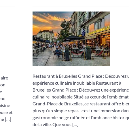
Découvrez
l’Expérience
Culinaire
Exceptionnelle
au
Restaurant
Bruxelles
Grand
Place
Restaurant à Bruxelles Grand Place : Découvrez 
aire
expérience culinaire inoubliable Restaurant à
ion
Bruxelles Grand Place : Découvrez une expérienc
le
culinaire inoubliable Situé au cœur de l’embléma
yau
Grand-Place de Bruxelles, ce restaurant offre bie
uisine
plus qu’un simple repas : c’est une immersion dan
euse et
gastronomie belge raffinée et l’ambiance historiq
ne […]
de la ville. Que vous […]