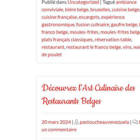
Publié dans
Uncategorized
|
Tagué
ambiance
conviviale
,
bière belge
,
bruxelles
,
cuisine belge
cuisine française
,
escargots
,
expérience
gastronomique
,
fusion culinaire
,
gaufre belge
,
franco belge
,
moules-frites
,
moules-frites belg
plats français classiques
,
réservation table
,
restaurant
,
restaurant le franco belge
,
vins
,
wa
de poulet
Découvrez l’Art Culinaire des
Restaurants Belges
Publié
Publié
20 mars 2024
|
pastoucheauvenezuela
|
le
le
sur
un commentaire
Découvrez