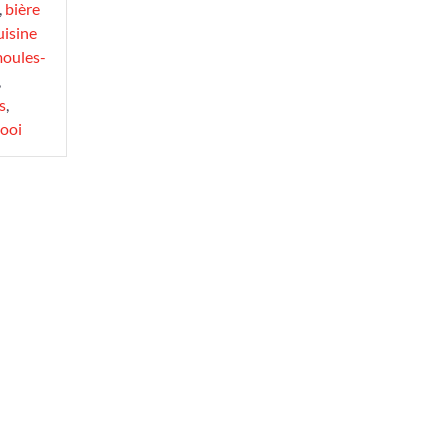
,
bière
uisine
oules-
,
s
,
ooi