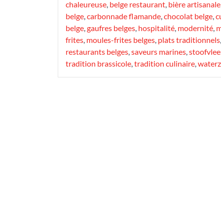
chaleureuse
,
belge restaurant
,
bière artisanale
belge
,
carbonnade flamande
,
chocolat belge
,
c
belge
,
gaufres belges
,
hospitalité
,
modernité
,
m
frites
,
moules-frites belges
,
plats traditionnels
restaurants belges
,
saveurs marines
,
stoofvlee
tradition brassicole
,
tradition culinaire
,
waterz