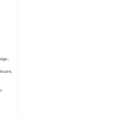
elge :
linaire,
ts