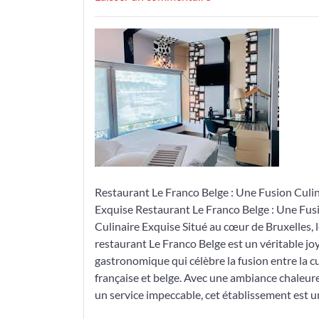
Découvrez
l’Excellence
Culinaire
du
Restaurant
Le
Franco
Belge
à
Bruxelles
Restaurant Le Franco Belge : Une Fusion Culin
Exquise Restaurant Le Franco Belge : Une Fus
Culinaire Exquise Situé au cœur de Bruxelles, 
restaurant Le Franco Belge est un véritable jo
gastronomique qui célèbre la fusion entre la c
française et belge. Avec une ambiance chaleur
un service impeccable, cet établissement est u