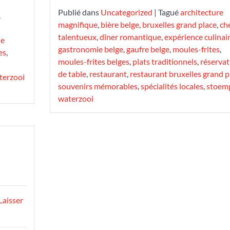
Publié dans
Uncategorized
|
Tagué
architecture
,
magnifique
,
bière belge
,
bruxelles grand place
,
ch
talentueux
,
dîner romantique
,
expérience culinai
le
gastronomie belge
,
gaufre belge
,
moules-frites
,
es
,
moules-frites belges
,
plats traditionnels
,
réservat
de table
,
restaurant
,
restaurant bruxelles grand p
terzooi
souvenirs mémorables
,
spécialités locales
,
stoem
waterzooi
Laisser