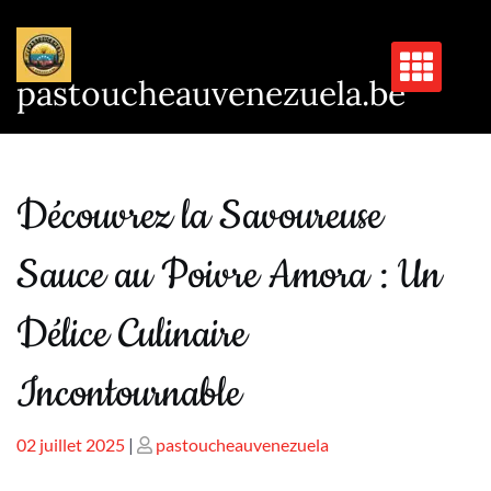
Passer
au
contenu
pastoucheauvenezuela.be
Découvrez la Savoureuse
Sauce au Poivre Amora : Un
Délice Culinaire
Incontournable
Publié
Publié
02 juillet 2025
|
pastoucheauvenezuela
le
le