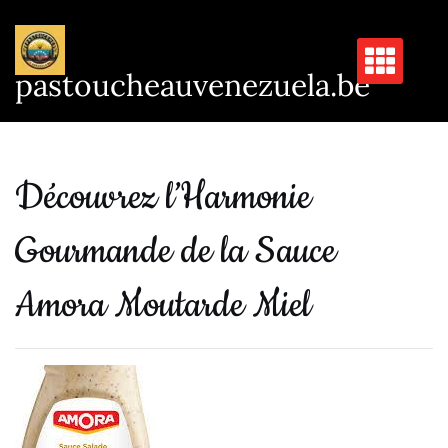
Passer
au
contenu
pastoucheauvenezuela.be
Découvrez l’Harmonie
Gourmande de la Sauce
Amora Moutarde Miel