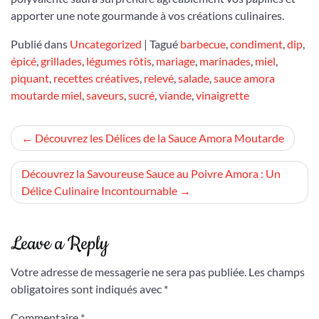
apporter une note gourmande à vos créations culinaires.
Publié dans
Uncategorized
|
Tagué
barbecue
,
condiment
,
dip
,
épicé
,
grillades
,
légumes rôtis
,
mariage
,
marinades
,
miel
,
piquant
,
recettes créatives
,
relevé
,
salade
,
sauce amora
moutarde miel
,
saveurs
,
sucré
,
viande
,
vinaigrette
Navigation
Découvrez les Délices de la Sauce Amora Moutarde
de
Découvrez la Savoureuse Sauce au Poivre Amora : Un
l’article
Délice Culinaire Incontournable
Leave a Reply
Votre adresse de messagerie ne sera pas publiée.
Les champs
obligatoires sont indiqués avec
*
Commentaire
*