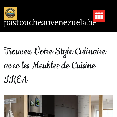
Passer
au
contenu
pastoucheauvenezuela.be
Trouvez Votre Style Culinaire
avec les Meubles de Cuisine
IKEA