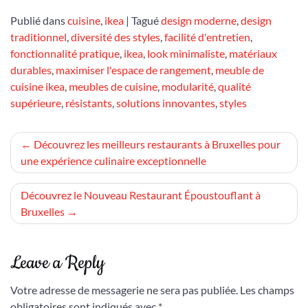
Publié dans
cuisine
,
ikea
|
Tagué
design moderne
,
design
traditionnel
,
diversité des styles
,
facilité d'entretien
,
fonctionnalité pratique
,
ikea
,
look minimaliste
,
matériaux
durables
,
maximiser l'espace de rangement
,
meuble de
cuisine ikea
,
meubles de cuisine
,
modularité
,
qualité
supérieure
,
résistants
,
solutions innovantes
,
styles
Navigation
Découvrez les meilleurs restaurants à Bruxelles pour
une expérience culinaire exceptionnelle
de
l’article
Découvrez le Nouveau Restaurant Époustouflant à
Bruxelles
Leave a Reply
Votre adresse de messagerie ne sera pas publiée.
Les champs
obligatoires sont indiqués avec
*