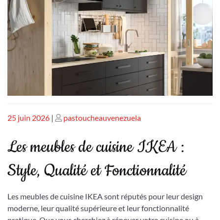
Publié
Publié
25 juin 2026
|
pastoucheauvenezuela
le
le
Les meubles de cuisine IKEA :
Style, Qualité et Fonctionnalité
Les meubles de cuisine IKEA sont réputés pour leur design
moderne, leur qualité supérieure et leur fonctionnalité
pratique. Que vous cherchiez à rénover votre cuisine ou à