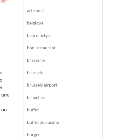
sser
artisanat
belgique
bistro belge
bon restaurant
brasserie
ne
brussels
ne
brussels airport
e
à une
bruxelles
s ou
buffet
buffet de cuisine
burger