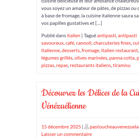
cuisine délicieuse et leur ambiance chaleureu
vous soyez un amateur de pâtes, de pizzas ou 
à base de fromage, la cuisine italienne saura sa
vos papilles gustatives et […]
Publié dans
italien
|
Tagué
antipasti
,
antipasti
savoureux
,
café
,
cannoli
,
charcuteries fines
,
cu
italienne
,
desserts
,
fromage
,
italien restaurant
,
légumes grillés
,
olives marinées
,
panna cotta
,
p
pizzas
,
repas
,
restaurants italiens
,
tiramisu
Découvrez les Délices de la Cui
Vénézuélienne
Publié
Publié
15 décembre 2025
|
pastoucheauvenezuela
le
le
sur
Laisser un commentaire