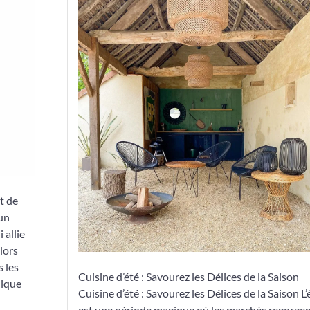
Saveurs
Estivales
:
La
Cuisine
d’Été
à
l’Honneur
t de
’un
 allie
lors
 les
Cuisine d’été : Savourez les Délices de la Saison
nique
Cuisine d’été : Savourez les Délices de la Saison L’
est une période magique où les marchés regorgen