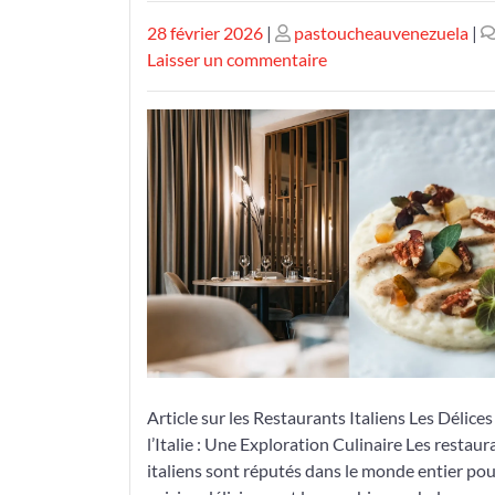
Publié
Publié
28 février 2026
|
pastoucheauvenezuela
|
le
le
sur
Laisser un commentaire
Découvrez
l’Authenticité
Culinaire
d’un
Restaurant
Italien
de
Renom
Article sur les Restaurants Italiens Les Délices
l’Italie : Une Exploration Culinaire Les restaur
italiens sont réputés dans le monde entier pou