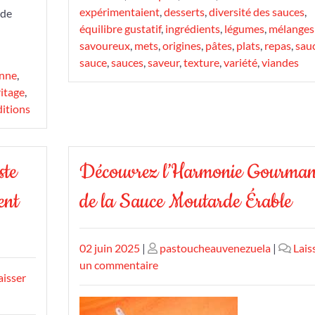
expérimentaient
,
desserts
,
diversité des sauces
,
 de
équilibre gustatif
,
ingrédients
,
légumes
,
mélanges
savoureux
,
mets
,
origines
,
pâtes
,
plats
,
repas
,
sau
sauce
,
sauces
,
saveur
,
texture
,
variété
,
viandes
enne
,
itage
,
ditions
ste
Découvrez l’Harmonie Gourma
ent
de la Sauce Moutarde Érable
Publié
Publié
02 juin 2025
|
pastoucheauvenezuela
|
Lais
le
le
sur
un commentaire
aisser
Découvrez
l’Harmonie
Gourmande