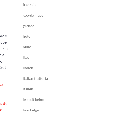
francais
google maps
grande
arde
hotel
auce
huile
de la
ble
ikea
son
é et
indien
italian trattoria
ce
italien
le petit belge
ts de
e
lion belge