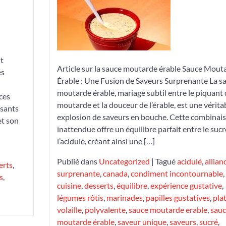
de
la
Sauce
Moutarde
t
Érable
Article sur la sauce moutarde érable Sauce Mout
es
Érable : Une Fusion de Saveurs Surprenante La s
moutarde érable, mariage subtil entre le piquant 
ces
moutarde et la douceur de l’érable, est une vérita
ssants
explosion de saveurs en bouche. Cette combinai
et son
inattendue offre un équilibre parfait entre le sucr
l’acidulé, créant ainsi une […]
Publié dans
Uncategorized
|
Tagué
acidulé
,
allian
erts
,
surprenante
,
canada
,
condiment incontournable
,
s
,
cuisine
,
desserts
,
équilibre
,
expérience gustative
,
légumes rôtis
,
marinades
,
papilles gustatives
,
pla
volaille
,
polyvalente
,
sauce moutarde erable
,
sauc
moutarde érable
,
saveur unique
,
saveurs
,
sucré
,