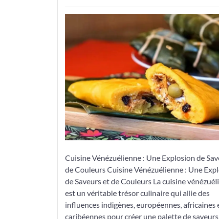
Découvrez
les
Délices
de
la
Cuisine
Vénézuélienne
Cuisine Vénézuélienne : Une Explosion de Sav
de Couleurs Cuisine Vénézuélienne : Une Exp
de Saveurs et de Couleurs La cuisine vénézuél
est un véritable trésor culinaire qui allie des
influences indigènes, européennes, africaines 
caribéennes pour créer une palette de saveurs