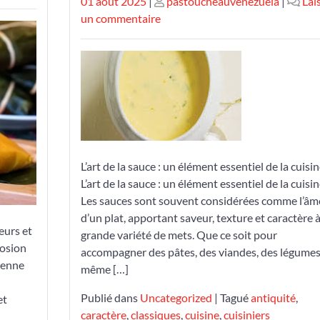
Publié
Publié
01 août 2025
|
pastoucheauvenezuela
|
Lai
le
le
sur
un commentaire
Savourez
l’Art
des
Sauces
:
Élément
Incontournable
de
L’art de la sauce : un élément essentiel de la cuisi
la
L’art de la sauce : un élément essentiel de la cuisi
Cuisine
Les sauces sont souvent considérées comme l’âm
d’un plat, apportant saveur, texture et caractère 
eurs et
grande variété de mets. Que ce soit pour
losion
accompagner des pâtes, des viandes, des légume
ienne
même […]
Publié dans
Uncategorized
|
Tagué
antiquité
,
et
caractère
,
classiques
,
cuisine
,
cuisiniers