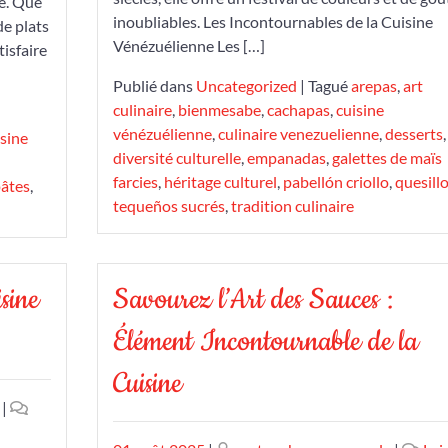
se. Que
inoubliables. Les Incontournables de la Cuisine
de plats
Vénézuélienne Les […]
tisfaire
Publié dans
Uncategorized
|
Tagué
arepas
,
art
culinaire
,
bienmesabe
,
cachapas
,
cuisine
vénézuélienne
,
culinaire venezuelienne
,
desserts
,
isine
diversité culturelle
,
empanadas
,
galettes de maïs
farcies
,
héritage culturel
,
pabellón criollo
,
quesill
âtes
,
tequeños sucrés
,
tradition culinaire
sine
Savourez l’Art des Sauces :
Élément Incontournable de la
Cuisine
|