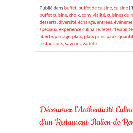
Publié dans
buffet
,
buffet de cuisine
,
cuisine
|
buffet cuisine
,
choix
,
convivialité
,
cuisines du
desserts
,
diversité
,
échange
,
entrées
,
événeme
spéciaux
,
expérience culinaire
,
fêtes
,
flexibilité
liberté
,
partage
,
plats
,
plats principaux
,
quanti
restaurants
,
saveurs
,
variété
Découvrez l’Authenticité Culin
d’un Restaurant Italien de R