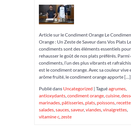
et
Saveur
:
Mettez
du
Article sur le Condiment Orange Le Condimen
Zeste
Orange : Un Zeste de Saveur dans Vos Plats L
dans
condiments sont des éléments essentiels pour
Vos
rehausser le goût de nos plats préférés. Parmi 
Plats
condiments, l’un des plus vibrants et rafraîchi
avec
est le condiment orange. Avec sa couleur vive 
le
arôme fruité, le condiment orange apporte […]
Condiment
Publié dans
Uncategorized
|
Tagué
agrumes
,
Orange
antioxydants
,
condiment orange
,
cuisine
,
dess
marinades
,
pâtisseries
,
plats
,
poissons
,
recette
salades
,
sauces
,
saveur
,
viandes
,
vinaigrettes
,
vitamine c
,
zeste