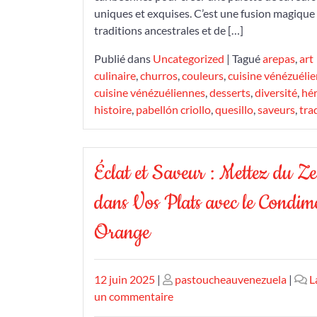
uniques et exquises. C’est une fusion magique
traditions ancestrales et de […]
Publié dans
Uncategorized
|
Tagué
arepas
,
art
culinaire
,
churros
,
couleurs
,
cuisine vénézuéli
cuisine vénézuéliennes
,
desserts
,
diversité
,
hér
histoire
,
pabellón criollo
,
quesillo
,
saveurs
,
tra
Éclat et Saveur : Mettez du Ze
dans Vos Plats avec le Condim
Orange
Publié
Publié
12 juin 2025
|
pastoucheauvenezuela
|
L
le
le
sur
un commentaire
Éclat