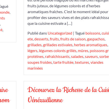
fruits juteux, de légumes colorés et d’herbes
Tagué
aromatiques fraîches. C’est le moment idéal pour
 monde
,
profiter des saveurs vives et des plats rafraîchiss
nts
que la cuisine estivale a […]
,
té
,
Publié dans
Uncategorized
|
Tagué
boissons
,
cuis
ete
,
desserts
,
fruits
,
fruits de saison
,
gaspachos
,
grillades
,
grillades estivales
,
herbes aromatiques
,
légers
,
légumes colorés grillés
,
mûres
,
poissons gri
protéines
,
rafraîchissants
,
salades
,
saveurs
,
sorbe
soupes froides
,
tarte fruitée
,
textures
,
viandes
marinées
aire
Découvrez la Richesse de la Cuis
enom
Vénézuélienne