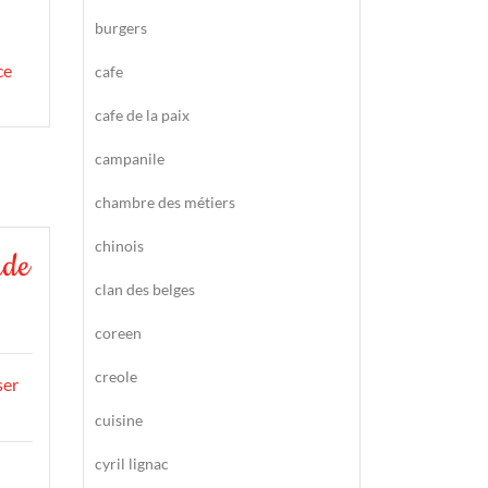
burgers
ce
cafe
cafe de la paix
campanile
chambre des métiers
chinois
nde
clan des belges
coreen
creole
ser
cuisine
cyril lignac