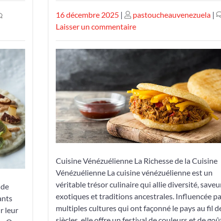
Publié
Publié
16 décembre 2025
|
pastoucheauvenezuela
|
le
le
sur
Laisser un commentaire
Découvrez
la
Richesse
de
la
Cuisine
Vénézuélienne
Cuisine Vénézuélienne La Richesse de la Cuisine
Vénézuélienne La cuisine vénézuélienne est un
véritable trésor culinaire qui allie diversité, saveu
 de
exotiques et traditions ancestrales. Influencée pa
ants
multiples cultures qui ont façonné le pays au fil d
r leur
siècles, elle offre un festival de couleurs et de goû