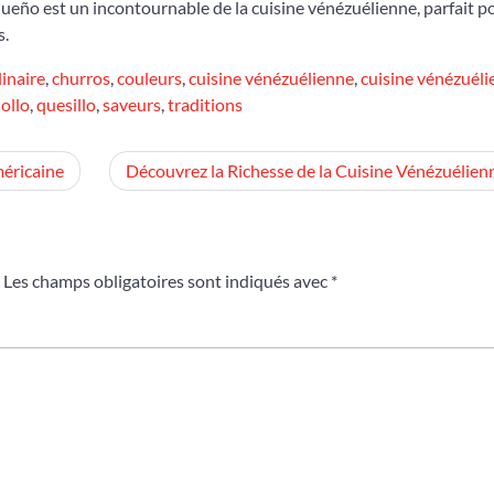
queño est un incontournable de la cuisine vénézuélienne, parfait p
s.
linaire
,
churros
,
couleurs
,
cuisine vénézuélienne
,
cuisine vénézuél
iollo
,
quesillo
,
saveurs
,
traditions
méricaine
Découvrez la Richesse de la Cuisine Vénézuélien
Les champs obligatoires sont indiqués avec
*