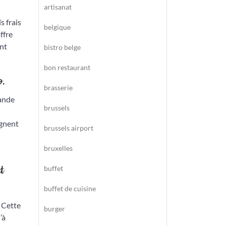
artisanat
s frais
belgique
ffre
ent
bistro belge
bon restaurant
o.
brasserie
iande
brussels
ègnent
brussels airport
bruxelles
t
buffet
buffet de cuisine
. Cette
burger
’à