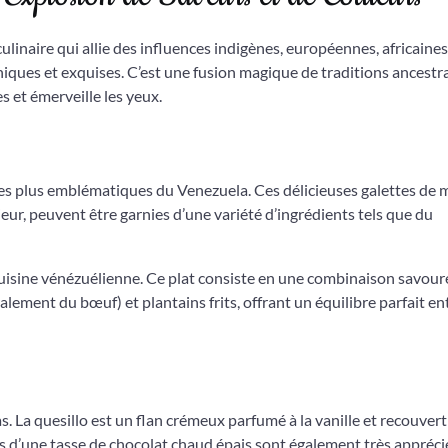
ulinaire qui allie des influences indigènes, européennes, africaines
iques et exquises. C’est une fusion magique de traditions ancestra
s et émerveille les yeux.
les plus emblématiques du Venezuela. Ces délicieuses galettes de m
rieur, peuvent être garnies d’une variété d’ingrédients tels que du
a cuisine vénézuélienne. Ce plat consiste en une combinaison savou
ralement du bœuf) et plantains frits, offrant un équilibre parfait en
s. La quesillo est un flan crémeux parfumé à la vanille et recouvert
s d’une tasse de chocolat chaud épais sont également très appréci