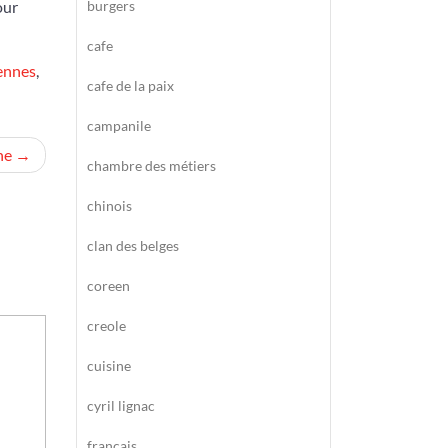
our
burgers
cafe
iennes
,
cafe de la paix
campanile
ne
chambre des métiers
chinois
clan des belges
coreen
creole
cuisine
cyril lignac
francais