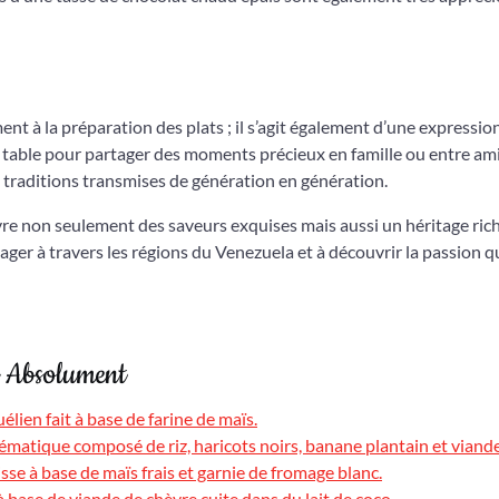
ment à la préparation des plats ; il s’agit également d’une expressio
la table pour partager des moments précieux en famille ou entre ami
s traditions transmises de génération en génération.
vre non seulement des saveurs exquises mais aussi un héritage ric
oyager à travers les régions du Venezuela et à découvrir la passion q
r Absolument
élien fait à base de farine de maïs.
lématique composé de riz, haricots noirs, banane plantain et viande
se à base de maïs frais et garnie de fromage blanc.
à base de viande de chèvre cuite dans du lait de coco.