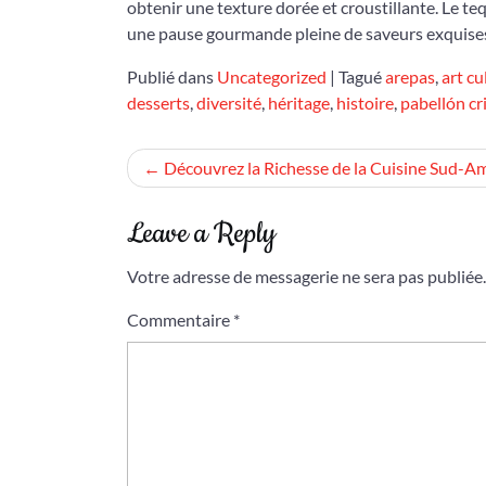
obtenir une texture dorée et croustillante. Le te
une pause gourmande pleine de saveurs exquise
Publié dans
Uncategorized
|
Tagué
arepas
,
art cu
desserts
,
diversité
,
héritage
,
histoire
,
pabellón cr
Navigation
Découvrez la Richesse de la Cuisine Sud-A
de
Leave a Reply
l’article
Votre adresse de messagerie ne sera pas publiée.
Commentaire
*