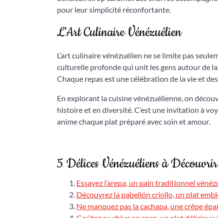
pour leur simplicité réconfortante.
L’Art Culinaire Vénézuélien
L’art culinaire vénézuélien ne se limite pas seule
culturelle profonde qui unit les gens autour de 
Chaque repas est une célébration de la vie et de
En explorant la cuisine vénézuélienne, on décou
histoire et en diversité. C’est une invitation à v
anime chaque plat préparé avec soin et amour.
5 Délices Vénézuéliens à Découvri
Essayez l’arepa, un pain traditionnel vénézu
Découvrez la pabellón criollo, un plat emb
Ne manquez pas la cachapa, une crêpe épais
Goûtez au chivo en coco, un plat délicieux 