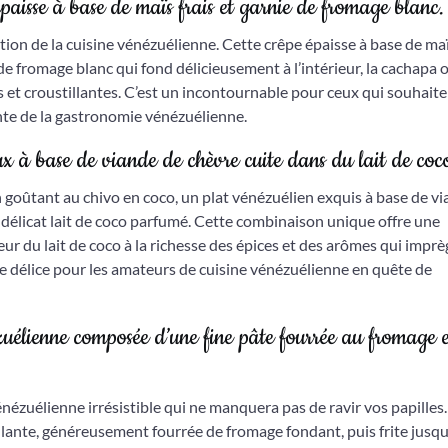
aisse à base de maïs frais et garnie de fromage blanc.
ion de la cuisine vénézuélienne. Cette crêpe épaisse à base de maï
 de fromage blanc qui fond délicieusement à l’intérieur, la cachapa o
et croustillantes. C’est un incontournable pour ceux qui souhait
nte de la gastronomie vénézuélienne.
ux à base de viande de chèvre cuite dans du lait de coc
 goûtant au chivo en coco, un plat vénézuélien exquis à base de v
délicat lait de coco parfumé. Cette combinaison unique offre une
ur du lait de coco à la richesse des épices et des arômes qui impr
e délice pour les amateurs de cuisine vénézuélienne en quête de
zuélienne composée d’une fine pâte fourrée au fromage e
nézuélienne irrésistible qui ne manquera pas de ravir vos papilles
lante, généreusement fourrée de fromage fondant, puis frite jusqu