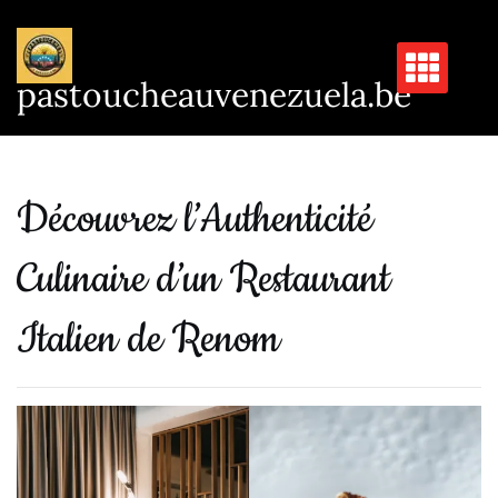
Passer
au
contenu
pastoucheauvenezuela.be
Découvrez l’Authenticité
Culinaire d’un Restaurant
Italien de Renom