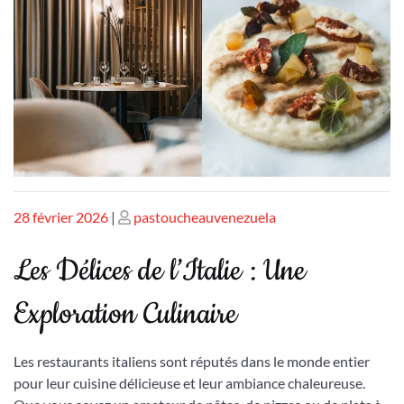
Publié
Publié
28 février 2026
|
pastoucheauvenezuela
le
le
Les Délices de l’Italie : Une
Exploration Culinaire
Les restaurants italiens sont réputés dans le monde entier
pour leur cuisine délicieuse et leur ambiance chaleureuse.