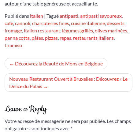
autour d’une table généreuse et accueillante.
Publié dans
italien
|
Tagué
antipasti
,
antipasti savoureux
,
café
,
cannoli
,
charcuteries fines
,
cuisine italienne
,
desserts
,
fromage
,
italien restaurant
,
légumes grillés
,
olives marinées
,
panna cotta
,
pâtes
,
pizzas
,
repas
,
restaurants italiens
,
tiramisu
Navigation
Découvrez la Beauté de Mons en Belgique
de
Nouveau Restaurant Ouvert à Bruxelles : Découvrez « Le
l’article
Délice du Palais
Leave a Reply
Votre adresse de messagerie ne sera pas publiée.
Les champs
obligatoires sont indiqués avec
*