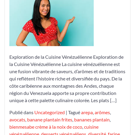
de
la
Cuisine
Vénézuélienne
Exploration de la Cuisine Vénézuélienne Exploration de
la Cuisine Vénézuélienne La cuisine vénézuélienne est
une fusion vibrante de saveurs, d’arômes et de traditions
qui reflètent l’histoire riche et diversifiée du pays. De la
côte caribéenne aux montagnes des Andes, chaque
région du Venezuela apporte sa propre contribution
unique à cette palette culinaire colorée. Les plats […]
Publié dans
Uncategorized
|
Tagué
arepa
,
arômes
,
avocats
,
banane plantain frites
,
bananes plantain
,
bienmesabe crème à la noix de coco
,
cuisine
vénézuélienne
,
desserts vénézuéliens
,
diversité
,
farine