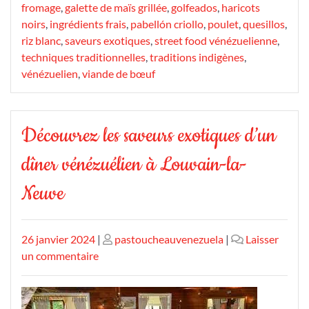
fromage
,
galette de maïs grillée
,
golfeados
,
haricots
noirs
,
ingrédients frais
,
pabellón criollo
,
poulet
,
quesillos
,
riz blanc
,
saveurs exotiques
,
street food vénézuelienne
,
techniques traditionnelles
,
traditions indigènes
,
vénézuelien
,
viande de bœuf
Découvrez les saveurs exotiques d’un
dîner vénézuélien à Louvain-la-
Neuve
Publié
Publié
26 janvier 2024
|
pastoucheauvenezuela
|
Laisser
le
sur
le
un commentaire
Découvrez
les
saveurs