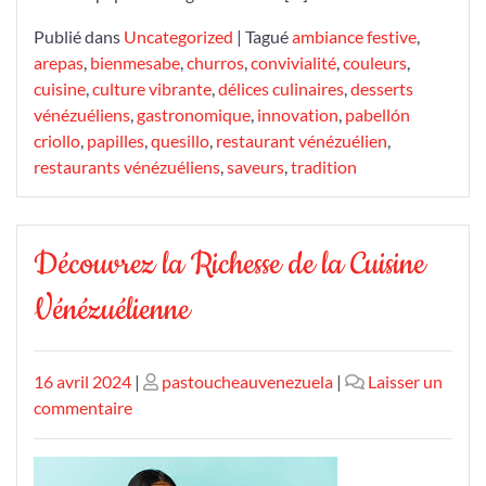
Publié dans
Uncategorized
|
Tagué
ambiance festive
,
arepas
,
bienmesabe
,
churros
,
convivialité
,
couleurs
,
cuisine
,
culture vibrante
,
délices culinaires
,
desserts
vénézuéliens
,
gastronomique
,
innovation
,
pabellón
criollo
,
papilles
,
quesillo
,
restaurant vénézuélien
,
restaurants vénézuéliens
,
saveurs
,
tradition
Découvrez la Richesse de la Cuisine
Vénézuélienne
Publié
Publié
16 avril 2024
|
pastoucheauvenezuela
|
Laisser un
le
sur
le
commentaire
Découvrez
la
Richesse