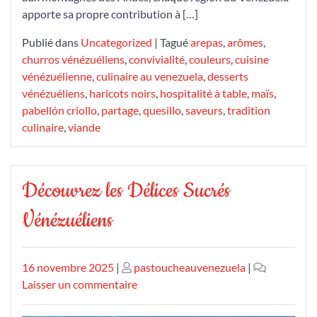
apporte sa propre contribution à […]
Publié dans
Uncategorized
|
Tagué
arepas
,
arômes
,
churros vénézuéliens
,
convivialité
,
couleurs
,
cuisine
vénézuélienne
,
culinaire au venezuela
,
desserts
vénézuéliens
,
haricots noirs
,
hospitalité à table
,
maïs
,
pabellón criollo
,
partage
,
quesillo
,
saveurs
,
tradition
culinaire
,
viande
Découvrez les Délices Sucrés
Vénézuéliens
Publié
Publié
16 novembre 2025
|
pastoucheauvenezuela
|
le
le
sur
Laisser un commentaire
Découvrez