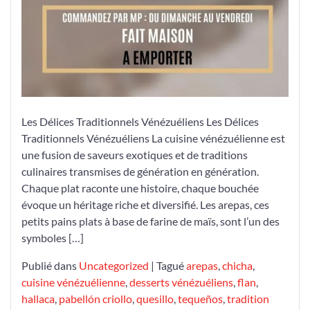
Les Délices Traditionnels Vénézuéliens Les Délices
Traditionnels Vénézuéliens La cuisine vénézuélienne est
une fusion de saveurs exotiques et de traditions
culinaires transmises de génération en génération.
Chaque plat raconte une histoire, chaque bouchée
évoque un héritage riche et diversifié. Les arepas, ces
petits pains plats à base de farine de maïs, sont l’un des
symboles […]
Publié dans
Uncategorized
|
Tagué
arepas
,
chicha
,
cuisine vénézuélienne
,
desserts vénézuéliens
,
flan
,
hallaca
,
pabellón criollo
,
quesillo
,
tequeños
,
tradition