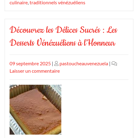
culinaire
,
traditionnels vénézuéliens
Découvrez les Délices Sucrés : Les
Desserts Vénézuéliens à l’Honneur
Publié
Publié
09 septembre 2025
|
pastoucheauvenezuela
|
le
le
sur
Laisser un commentaire
Découvrez
les
Délices
Sucrés
:
Les
Desserts
Vénézuéliens
à