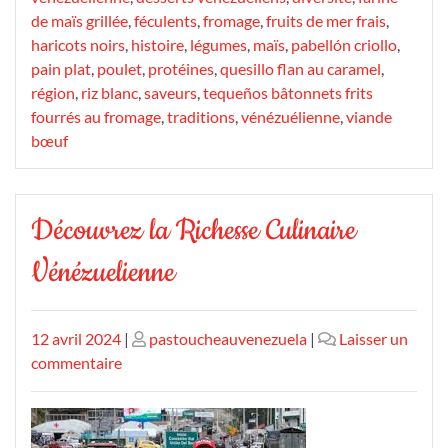
de maïs grillée
,
féculents
,
fromage
,
fruits de mer frais
,
haricots noirs
,
histoire
,
légumes
,
maïs
,
pabellón criollo
,
pain plat
,
poulet
,
protéines
,
quesillo flan au caramel
,
région
,
riz blanc
,
saveurs
,
tequeños bâtonnets frits
fourrés au fromage
,
traditions
,
vénézuélienne
,
viande
bœuf
Découvrez la Richesse Culinaire
Vénézuelienne
Publié
Publié
12 avril 2024
|
pastoucheauvenezuela
|
Laisser un
le
sur
le
commentaire
Découvrez
la
Richesse