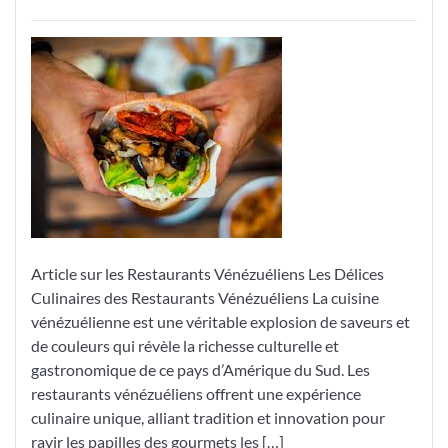
Découvrez
la
Magie
Culinaire
d’un
Restaurant
Vénézuélien
Article sur les Restaurants Vénézuéliens Les Délices
Culinaires des Restaurants Vénézuéliens La cuisine
vénézuélienne est une véritable explosion de saveurs et
de couleurs qui révèle la richesse culturelle et
gastronomique de ce pays d’Amérique du Sud. Les
restaurants vénézuéliens offrent une expérience
culinaire unique, alliant tradition et innovation pour
ravir les papilles des gourmets les […]