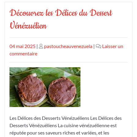
Découvrez les Délices du Dessert
Vénézuélien
Publié
Publié
04 mai 2025
|
pastoucheauvenezuela
|
Laisser un
le
sur
le
commentaire
Découvrez
les
Délices
du
Dessert
Vénézuélien
Les Délices des Desserts Vénézuéliens Les Délices des
Desserts Vénézuéliens La cuisine vénézuélienne est
réputée pour ses saveurs riches et variées, et les