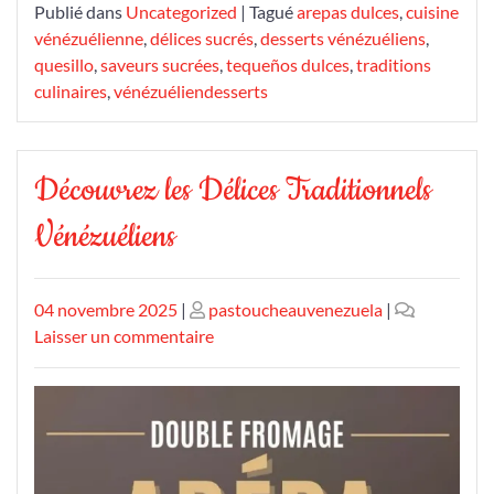
Publié dans
Uncategorized
|
Tagué
arepas dulces
,
cuisine
vénézuélienne
,
délices sucrés
,
desserts vénézuéliens
,
quesillo
,
saveurs sucrées
,
tequeños dulces
,
traditions
culinaires
,
vénézuéliendesserts
Découvrez les Délices Traditionnels
Vénézuéliens
Publié
Publié
04 novembre 2025
|
pastoucheauvenezuela
|
le
le
sur
Laisser un commentaire
Découvrez
les
Délices
Traditionnels
Vénézuéliens