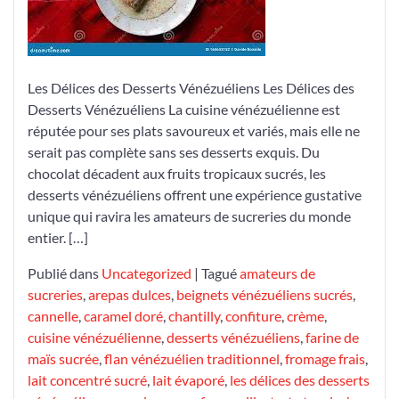
Desserts
Vénézuéliens
Les Délices des Desserts Vénézuéliens Les Délices des
Desserts Vénézuéliens La cuisine vénézuélienne est
réputée pour ses plats savoureux et variés, mais elle ne
serait pas complète sans ses desserts exquis. Du
chocolat décadent aux fruits tropicaux sucrés, les
desserts vénézuéliens offrent une expérience gustative
unique qui ravira les amateurs de sucreries du monde
entier. […]
Publié dans
Uncategorized
|
Tagué
amateurs de
sucreries
,
arepas dulces
,
beignets vénézuéliens sucrés
,
cannelle
,
caramel doré
,
chantilly
,
confiture
,
crème
,
cuisine vénézuélienne
,
desserts vénézuéliens
,
farine de
maïs sucrée
,
flan vénézuélien traditionnel
,
fromage frais
,
lait concentré sucré
,
lait évaporé
,
les délices des desserts