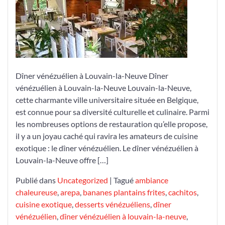
exotiques
d’un
dîner
vénézuélien
à
Louvain-
Dîner vénézuélien à Louvain-la-Neuve Dîner
la-
vénézuélien à Louvain-la-Neuve Louvain-la-Neuve,
Neuve
cette charmante ville universitaire située en Belgique,
est connue pour sa diversité culturelle et culinaire. Parmi
les nombreuses options de restauration qu’elle propose,
il y a un joyau caché qui ravira les amateurs de cuisine
exotique : le dîner vénézuélien. Le dîner vénézuélien à
Louvain-la-Neuve offre […]
Publié dans
Uncategorized
|
Tagué
ambiance
chaleureuse
,
arepa
,
bananes plantains frites
,
cachitos
,
cuisine exotique
,
desserts vénézuéliens
,
dîner
vénézuélien
,
dîner vénézuélien à louvain-la-neuve
,