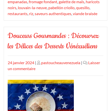
empanadas
,
fromage fondant
,
galette de maïs
,
haricots
noirs
,
louvain-la-neuve
,
pabellón criollo
,
quesillo
,
restaurants
,
riz
,
saveurs authentiques
,
viande braisée
Douceurs Gourmandes : Découvrez
les Délices des Desserts Vénézuéliens
Publié
Publié
24 janvier 2024
|
pastoucheauvenezuela
|
Laisser
le
sur
le
un commentaire
Douceurs
Gourmandes
:
Découvrez
les
Délices
des