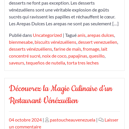
desserts ne font pas exception. Les desserts
vénézuéliens sont une véritable explosion de goûts
sucrés qui ravissent les papilles et réchauffent le cœur.
Les Arepas Dulces Les arepas ne sont pas seulement […]
Publié dans
Uncategorized
|
Tagué
anis
,
arepas dulces
,
bienmesabe
,
biscuits vénézuéliens
,
dessert venezuelien
,
desserts vénézuéliens
,
farine de maïs
,
fromage
,
lait
concentré sucré
,
noix de coco
,
papajinas
,
quesillo
,
saveurs
,
tequeños de nutella
,
torta tres leches
Découvrez la Magie Culinaire d’un
Restaurant Vénézuélien
Publié
Publié
04 octobre 2024
|
pastoucheauvenezuela
|
Laisser
le
sur
le
un commentaire