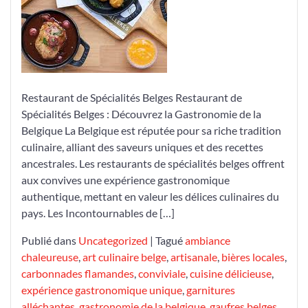
Belges
Restaurant de Spécialités Belges Restaurant de
Spécialités Belges : Découvrez la Gastronomie de la
Belgique La Belgique est réputée pour sa riche tradition
culinaire, alliant des saveurs uniques et des recettes
ancestrales. Les restaurants de spécialités belges offrent
aux convives une expérience gastronomique
authentique, mettant en valeur les délices culinaires du
pays. Les Incontournables de […]
Publié dans
Uncategorized
|
Tagué
ambiance
chaleureuse
,
art culinaire belge
,
artisanale
,
bières locales
,
carbonnades flamandes
,
conviviale
,
cuisine délicieuse
,
expérience gastronomique unique
,
garnitures
alléchantes
,
gastronomie de la belgique
,
gaufres belges
,