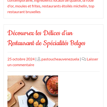
contemporaine
,
ingrédients locaux de qualité
,
la roue
d'or
,
moules et frites
,
restaurants étoilés michelin
,
top
restaurant bruxelles
Découvrez les Délices d’un
Restaurant de Spécialités Belges
Publié
Publié
25 octobre 2024
|
pastoucheauvenezuela
|
Laisser
le
sur
le
un commentaire
Découvrez
les
Délices
d’un
Restaurant
de
Spécialités