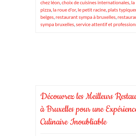
chez léon
,
choix de cuisines internationales
,
la
pizza
,
la roue d'or
,
le petit racine
,
plats typiqu
belges
,
restaurant sympa à bruxelles
,
restaura
sympa bruxelles
,
service attentif et profession
Découvrez les Meilleurs Restau
à Bruxelles pour une Expérienc
Culinaire Inoubliable