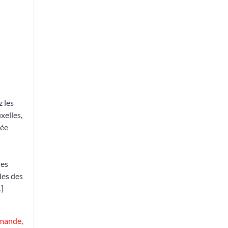
z les
xelles,
mée
les
les des
]
amande
,