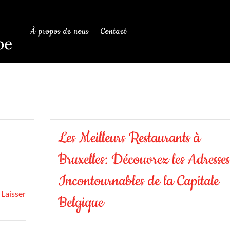
À propos de nous
Contact
be
Les Meilleurs Restaurants à
Bruxelles: Découvrez les Adresses
Incontournables de la Capitale
Laisser
Belgique