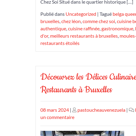
Chez Soi Situé dans le quartier historique […]
Publié dans
Uncategorized
|
Tagué
belga quee
bruxelles
,
chez léon
,
comme chez soi
,
cuisine b
authentique
,
cuisine raffinée
,
gastronomique
,
d'or
,
meilleurs restaurants à bruxelles
,
moules-
restaurants étoilés
Découvrez les Délices Culinaire
Restaurants à Bruxelles
Publié
Publié
08 mars 2024
|
pastoucheauvenezuela
|
le
le
sur
un commentaire
Découvrez
les