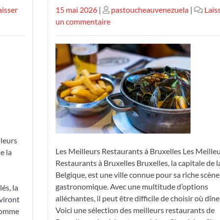
Publié
Publié
aisser
15 mai 2026
|
pastoucheauvenezuela
|
Lais
le
le
sur
un commentaire
Les
Meilleurs
Restaurants
à
Bruxelles:
Une
Sélection
Incontournable
lleurs
Les Meilleurs Restaurants à Bruxelles Les Meille
e la
Restaurants à Bruxelles Bruxelles, la capitale de l
Belgique, est une ville connue pour sa riche scène
gastronomique. Avec une multitude d’options
és, la
alléchantes, il peut être difficile de choisir où dîne
aviront
Voici une sélection des meilleurs restaurants de
 Comme