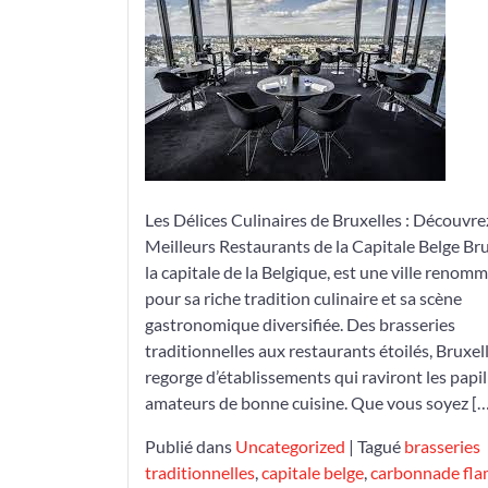
Délices
Culinaires
des
Restaurants
à
Bruxelles
Les Délices Culinaires de Bruxelles : Découvre
Meilleurs Restaurants de la Capitale Belge Bru
la capitale de la Belgique, est une ville renom
pour sa riche tradition culinaire et sa scène
gastronomique diversifiée. Des brasseries
traditionnelles aux restaurants étoilés, Bruxel
regorge d’établissements qui raviront les papil
amateurs de bonne cuisine. Que vous soyez […
Publié dans
Uncategorized
|
Tagué
brasseries
traditionnelles
,
capitale belge
,
carbonnade fl