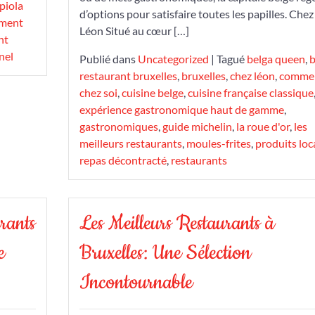
 piola
d’options pour satisfaire toutes les papilles. Chez
ement
Léon Situé au cœur […]
nt
nel
Publié dans
Uncategorized
|
Tagué
belga queen
,
b
restaurant bruxelles
,
bruxelles
,
chez léon
,
comme
chez soi
,
cuisine belge
,
cuisine française classique
expérience gastronomique haut de gamme
,
gastronomiques
,
guide michelin
,
la roue d'or
,
les
meilleurs restaurants
,
moules-frites
,
produits lo
repas décontracté
,
restaurants
rants
Les Meilleurs Restaurants à
e
Bruxelles: Une Sélection
Incontournable