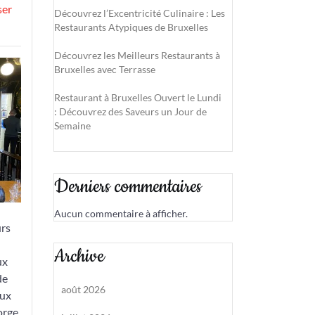
ser
Découvrez l’Excentricité Culinaire : Les
Restaurants Atypiques de Bruxelles
Découvrez les Meilleurs Restaurants à
Bruxelles avec Terrasse
Restaurant à Bruxelles Ouvert le Lundi
: Découvrez des Saveurs un Jour de
Semaine
Derniers commentaires
Aucun commentaire à afficher.
urs
Archive
ux
de
août 2026
aux
orge