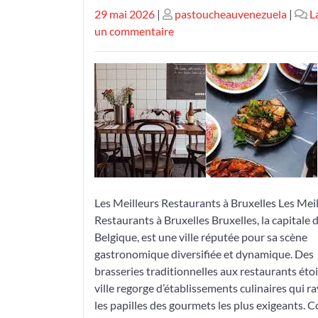
Publié
Publié
29 mai 2026
|
pastoucheauvenezuela
|
L
le
le
sur
un commentaire
Découvrez
les
Meilleurs
Restaurants
à
Bruxelles
pour
une
Expérience
Culinaire
Les Meilleurs Restaurants à Bruxelles Les Mei
Inoubliable
Restaurants à Bruxelles Bruxelles, la capitale d
Belgique, est une ville réputée pour sa scène
gastronomique diversifiée et dynamique. Des
brasseries traditionnelles aux restaurants étoil
ville regorge d’établissements culinaires qui r
les papilles des gourmets les plus exigeants.