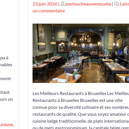
Publié
Publié
23 juin 2026
|
pastoucheauvenezuela
|
Lais
le
le
sur
un commentaire
Les
Meilleurs
Restaurants
à
Bruxelles:
Découvrez
pa à
les
rnables
Adresses
e
Incontournables
vourer
de
la
itant
Les Meilleurs Restaurants à Bruxelles Les Meille
Capitale
jours un
Restaurants à Bruxelles Bruxelles est une ville
Belgique
connue pour sa diversité culinaire et ses nombre
restaurants de qualité. Que vous soyez amateur 
cuisine belge traditionnelle, de plats internation
eureuse
,
ou de mets gastronomiques, la capitale belge reg