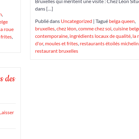
Bruxelles qui méritent une visite : Chez Léon Situ
dans […]
n
,
Publié dans
Uncategorized
|
Tagué
belga queen
,
elge
bruxelles
,
chez léon
,
comme chez soi
,
cuisine belg
la roue
contemporaine
,
ingrédients locaux de qualité
,
la 
frites
,
d'or
,
moules et frites
,
restaurants étoilés michelin
restaurant bruxelles
s des
Laisser