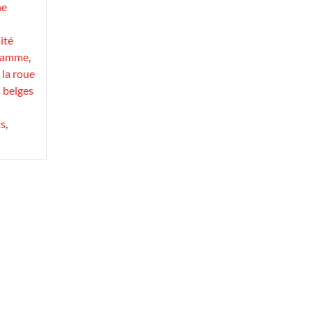
ne
ité
 gamme
,
,
la roue
s belges
ts
,