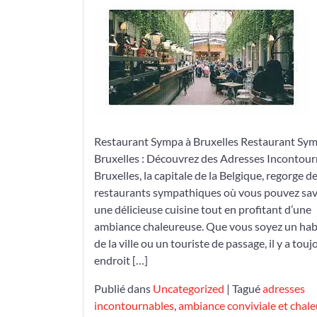
Adresses
de
Restaurant
Sympa
à
Bruxelles
Restaurant Sympa à Bruxelles Restaurant Sym
Bruxelles : Découvrez des Adresses Incontou
Bruxelles, la capitale de la Belgique, regorge d
restaurants sympathiques où vous pouvez sa
une délicieuse cuisine tout en profitant d’une
ambiance chaleureuse. Que vous soyez un hab
de la ville ou un touriste de passage, il y a tou
endroit […]
Publié dans
Uncategorized
|
Tagué
adresses
incontournables
,
ambiance conviviale et chal