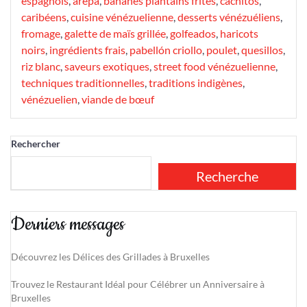
espagnols
,
arepa
,
bananes plantains frites
,
cachitos
,
caribéens
,
cuisine vénézuelienne
,
desserts vénézuéliens
,
fromage
,
galette de maïs grillée
,
golfeados
,
haricots
noirs
,
ingrédients frais
,
pabellón criollo
,
poulet
,
quesillos
,
riz blanc
,
saveurs exotiques
,
street food vénézuelienne
,
techniques traditionnelles
,
traditions indigènes
,
vénézuelien
,
viande de bœuf
Rechercher
Recherche
Derniers messages
Découvrez les Délices des Grillades à Bruxelles
Trouvez le Restaurant Idéal pour Célébrer un Anniversaire à
Bruxelles