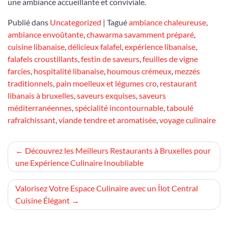
une ambiance accueillante et conviviale.
Publié dans
Uncategorized
|
Tagué
ambiance chaleureuse
,
ambiance envoûtante
,
chawarma savamment préparé
,
cuisine libanaise
,
délicieux falafel
,
expérience libanaise
,
falafels croustillants
,
festin de saveurs
,
feuilles de vigne
farcies
,
hospitalité libanaise
,
houmous crémeux
,
mezzés
traditionnels
,
pain moelleux et légumes cro
,
restaurant
libanais à bruxelles
,
saveurs exquises
,
saveurs
méditerranéennes
,
spécialité incontournable
,
taboulé
rafraîchissant
,
viande tendre et aromatisée
,
voyage culinaire
Navigation
Découvrez les Meilleurs Restaurants à Bruxelles pour
une Expérience Culinaire Inoubliable
de
l’article
Valorisez Votre Espace Culinaire avec un Îlot Central
Cuisine Élégant