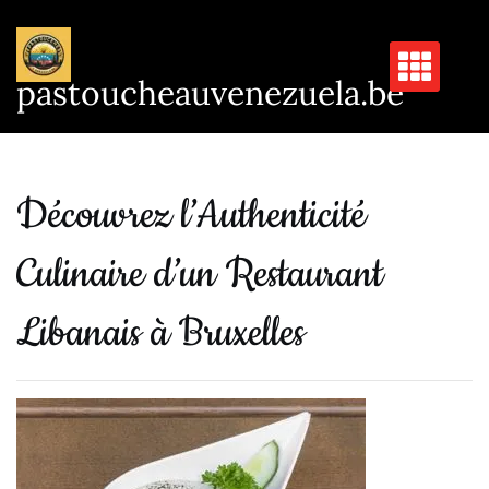
Passer
au
contenu
pastoucheauvenezuela.be
Découvrez l’Authenticité
Culinaire d’un Restaurant
Libanais à Bruxelles