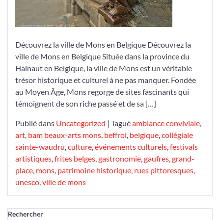
Culture
et
Gastronomie
Découvrez la ville de Mons en Belgique Découvrez la
ville de Mons en Belgique Située dans la province du
Hainaut en Belgique, la ville de Mons est un véritable
trésor historique et culturel à ne pas manquer. Fondée
au Moyen Âge, Mons regorge de sites fascinants qui
témoignent de son riche passé et de sa […]
Publié dans
Uncategorized
|
Tagué
ambiance conviviale
,
art
,
bam beaux-arts mons
,
beffroi
,
belgique
,
collégiale
sainte-waudru
,
culture
,
événements culturels
,
festivals
artistiques
,
frites belges
,
gastronomie
,
gaufres
,
grand-
place
,
mons
,
patrimoine historique
,
rues pittoresques
,
unesco
,
ville de mons
Rechercher