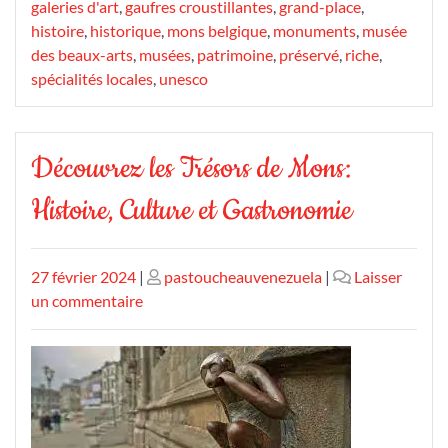
galeries d'art
,
gaufres croustillantes
,
grand-place
,
histoire
,
historique
,
mons belgique
,
monuments
,
musée
des beaux-arts
,
musées
,
patrimoine
,
préservé
,
riche
,
spécialités locales
,
unesco
Découvrez les Trésors de Mons:
Histoire, Culture et Gastronomie
Publié
Publié
27 février 2024
|
pastoucheauvenezuela
|
Laisser
le
sur
le
un commentaire
Découvrez
les
Trésors
de
Mons:
Histoire,