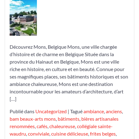
Beauté
de
Mons
en
Belgique
Découvrez Mons, Belgique Mons, une ville chargée
d’histoire et de charme en Belgique Située dans la
province du Hainaut en Belgique, Mons est une ville
riche en histoire, en culture et en beauté. Connue pour
ses magnifiques places, ses bâtiments historiques et son
ambiance chaleureuse, Mons est une destination
incontournable pour les amateurs d’architecture, d’art
[…]
Publié dans
Uncategorized
|
Tagué
ambiance
,
anciens
,
bam beaux-arts mons
,
bâtiments
,
bières artisanales
renommées
,
cafés
,
chaleureuse
,
collégiale sainte-
waudru
,
conviviale
,
cuisine délicieuse
,
frites belges
,