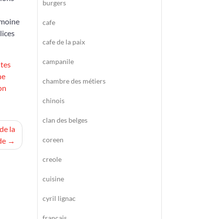
burgers
imoine
cafe
lices
cafe de la paix
campanile
ites
ne
chambre des métiers
on
chinois
clan des belges
de la
coreen
de
creole
cuisine
cyril lignac
francais