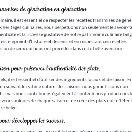
transmises de génération en génération.
naire, il est essentiel de respecter les recettes transmises de gén
x héritages culinaires, nous perpétuons non seulement le savoir-fa
nticité et la richesse gustative de notre patrimoine culinaire belg
st empreint d’histoire et de sens, et en respectant ces recettes
assion de ceux qui nous ont précédés dans cette belle aventure
ison pour préserver l’authenticité des plats.
ls, il est essentiel d’utiliser des ingrédients locaux et de saison. E
et en suivant le rythme naturel des saisons, nous garantissons non
ents, mais nous contribuons également à soutenir nos producteurs l
veurs uniques de chaque saison et de créer des plats qui reflèten
re belge.
pour développer les saveurs.
lopper les saveurs. En prenant le temps nécessaire pour mijoter v