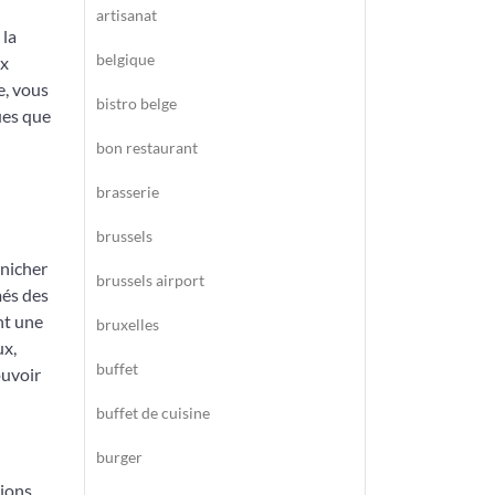
artisanat
 la
belgique
ux
e, vous
bistro belge
ues que
bon restaurant
brasserie
brussels
énicher
brussels airport
més des
nt une
bruxelles
ux,
buffet
ouvoir
buffet de cuisine
burger
gions