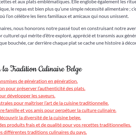
ecettes et aux plats emblématiques. Elle englobe également les ritue
que, le repas est bien plus qu’une simple nécessité alimentaire ; c’
ù l’on célèbre les liens familiaux et amicaux qui nous unissent.
inaires, nous honorons notre passé tout en construisant notre aven
or culturel qui mérite d’être exploré, apprécié et transmis aux géné
que bouchée, car derrière chaque plat se cache une histoire à décou
r la Tradition Culinaire Belge
ransmises de génération en génération.
son pour préserver l’authenticité des plats.
our développer les saveurs.
rales pour maîtriser l’art de la cuisine traditionnelle.
re famille et vos amis pour perpétuer la culture culinaire.
écouvrir la diversité de la cuisine belge.
es produits frais et de qualité pour vos recettes traditionnelles.
es différentes traditions culinaires du pays.