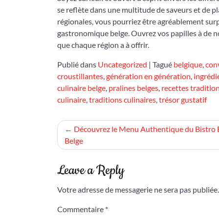
se reflète dans une multitude de saveurs et de pla
régionales, vous pourriez être agréablement surpr
gastronomique belge. Ouvrez vos papilles à de no
que chaque région a à offrir.
Publié dans
Uncategorized
|
Tagué
belgique
,
conv
croustillantes
,
génération en génération
,
ingrédi
culinaire belge
,
pralines belges
,
recettes traditio
culinaire
,
traditions culinaires
,
trésor gustatif
Navigation
Découvrez le Menu Authentique du Bistro 
Belge
de
l’article
Leave a Reply
Votre adresse de messagerie ne sera pas publiée.
Commentaire
*