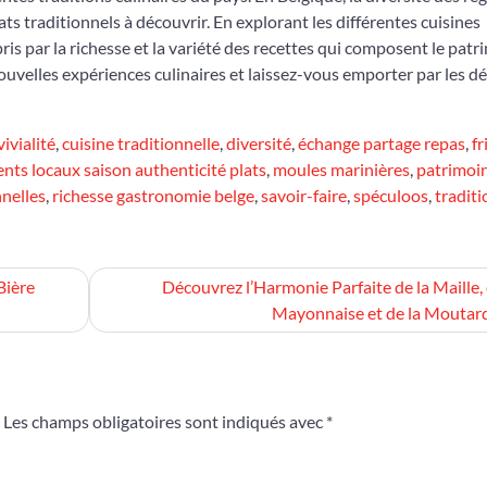
ts traditionnels à découvrir. En explorant les différentes cuisines
is par la richesse et la variété des recettes qui composent le patr
uvelles expériences culinaires et laissez-vous emporter par les dé
ivialité
,
cuisine traditionnelle
,
diversité
,
échange partage repas
,
fr
ents locaux saison authenticité plats
,
moules marinières
,
patrimoi
nnelles
,
richesse gastronomie belge
,
savoir-faire
,
spéculoos
,
traditi
Bière
Découvrez l’Harmonie Parfaite de la Maille, 
Mayonnaise et de la Moutar
Les champs obligatoires sont indiqués avec
*