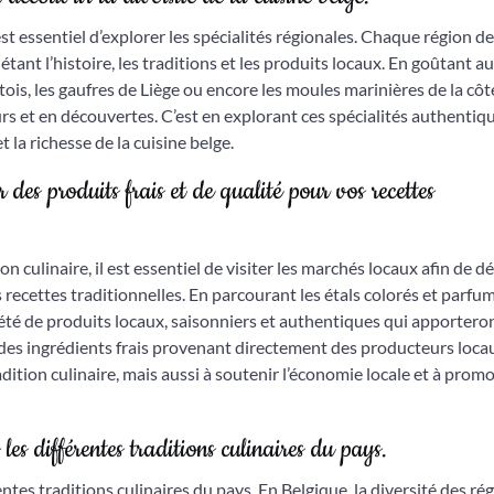
 est essentiel d’explorer les spécialités régionales. Chaque région de
étant l’histoire, les traditions et les produits locaux. En goûtant a
tois, les gaufres de Liège ou encore les moules marinières de la côt
rs et en découvertes. C’est en explorant ces spécialités authentiq
t la richesse de la cuisine belge.
 des produits frais et de qualité pour vos recettes
n culinaire, il est essentiel de visiter les marchés locaux afin de d
s recettes traditionnelles. En parcourant les étals colorés et parfu
été de produits locaux, saisonniers et authentiques qui apportero
t des ingrédients frais provenant directement des producteurs loca
ition culinaire, mais aussi à soutenir l’économie locale et à prom
les différentes traditions culinaires du pays.
entes traditions culinaires du pays. En Belgique, la diversité des ré