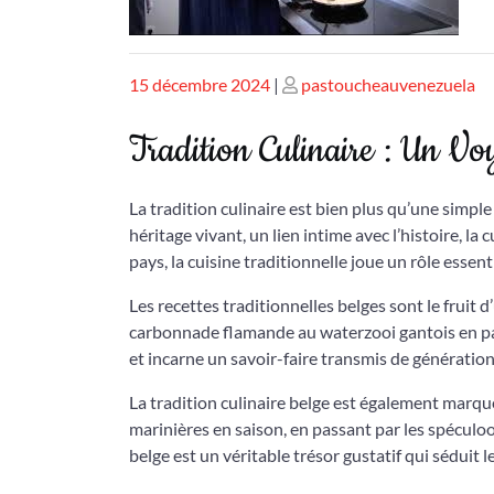
Publié
Publié
15 décembre 2024
|
pastoucheauvenezuela
le
le
Tradition Culinaire : Un V
La tradition culinaire est bien plus qu’une simpl
héritage vivant, un lien intime avec l’histoire, l
pays, la cuisine traditionnelle joue un rôle essent
Les recettes traditionnelles belges sont le fruit 
carbonnade flamande au waterzooi gantois en pas
et incarne un savoir-faire transmis de génératio
La tradition culinaire belge est également marqué
marinières en saison, en passant par les spéculo
belge est un véritable trésor gustatif qui séduit