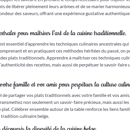
ents de libérer pleinement leurs arômes et de se marier harmonieu
rofondeur des saveurs, offrant une expérience gustative authentique
trales pour maîtriser l’art de la cuisine traditionnelle.
il est essentiel d’apprendre les techniques culinaires ancestrales qui
comprenant et en pratiquant ces méthodes héritées du passé, on p
e des plats traditionnels. Apprendre à maîtriser ces techniques culi
authenticité des recettes, mais aussi de perpétuer le savoir-faire
votre famille et vos amis pour perpétuer la culture culin
el de partager vos plats traditionnels avec votre famille et vos amis
transmettez non seulement un savoir-faire précieux, mais aussi les
plat. Célébrer ensemble autour de la table renforce les liens famil
tradition culinaire belge.
 découvrir la diversité de la cuisine belge.