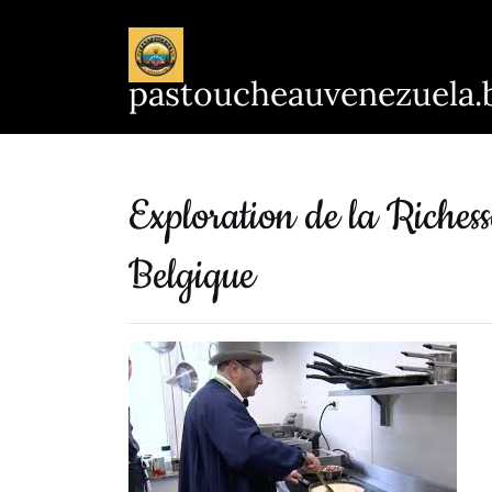
Passer
au
contenu
pastoucheauvenezuela.
Exploration de la Richess
Belgique