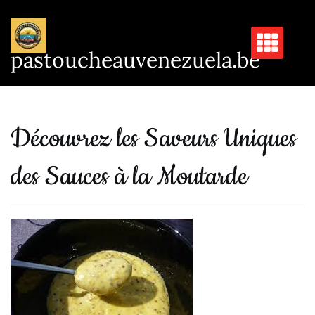
Passer
au
contenu
pastoucheauvenezuela.be
Découvrez les Saveurs Uniques
des Sauces à la Moutarde