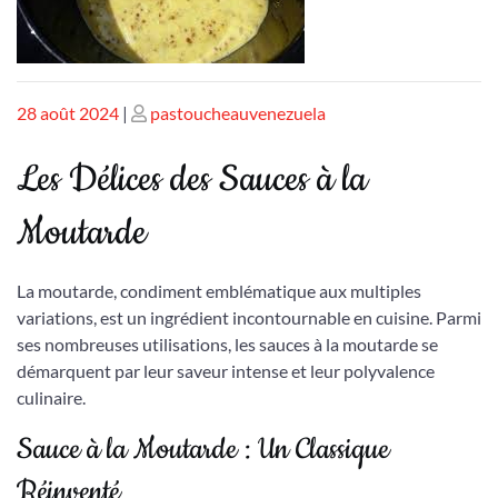
Publié
Publié
28 août 2024
|
pastoucheauvenezuela
le
le
Les Délices des Sauces à la
Moutarde
La moutarde, condiment emblématique aux multiples
variations, est un ingrédient incontournable en cuisine. Parmi
ses nombreuses utilisations, les sauces à la moutarde se
démarquent par leur saveur intense et leur polyvalence
culinaire.
Sauce à la Moutarde : Un Classique
Réinventé