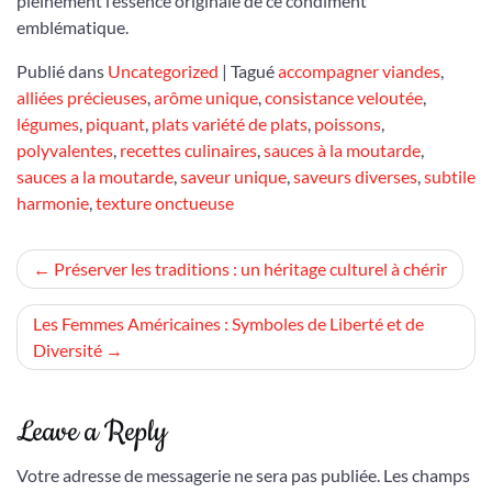
pleinement l’essence originale de ce condiment
emblématique.
Publié dans
Uncategorized
|
Tagué
accompagner viandes
,
alliées précieuses
,
arôme unique
,
consistance veloutée
,
légumes
,
piquant
,
plats variété de plats
,
poissons
,
polyvalentes
,
recettes culinaires
,
sauces à la moutarde
,
sauces a la moutarde
,
saveur unique
,
saveurs diverses
,
subtile
harmonie
,
texture onctueuse
Navigation
Préserver les traditions : un héritage culturel à chérir
de
Les Femmes Américaines : Symboles de Liberté et de
l’article
Diversité
Leave a Reply
Votre adresse de messagerie ne sera pas publiée.
Les champs