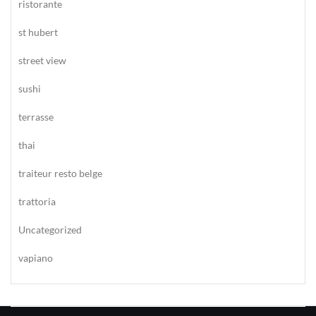
ristorante
st hubert
street view
sushi
terrasse
thai
traiteur resto belge
trattoria
Uncategorized
vapiano