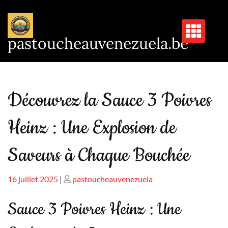
Passer
au
contenu
pastoucheauvenezuela.be
Découvrez la Sauce 3 Poivres
Heinz : Une Explosion de
Saveurs à Chaque Bouchée
Publié
Publié
16 juillet 2025
|
pastoucheauvenezuela
le
le
Sauce 3 Poivres Heinz : Une