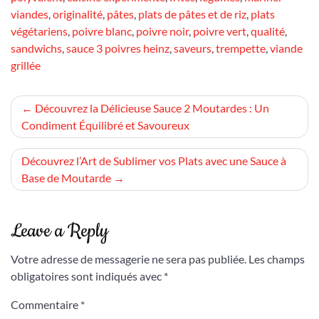
viandes
,
originalité
,
pâtes
,
plats de pâtes et de riz
,
plats
végétariens
,
poivre blanc
,
poivre noir
,
poivre vert
,
qualité
,
sandwichs
,
sauce 3 poivres heinz
,
saveurs
,
trempette
,
viande
grillée
Navigation
Découvrez la Délicieuse Sauce 2 Moutardes : Un
Condiment Équilibré et Savoureux
de
l’article
Découvrez l’Art de Sublimer vos Plats avec une Sauce à
Base de Moutarde
Leave a Reply
Votre adresse de messagerie ne sera pas publiée.
Les champs
obligatoires sont indiqués avec
*
Commentaire
*