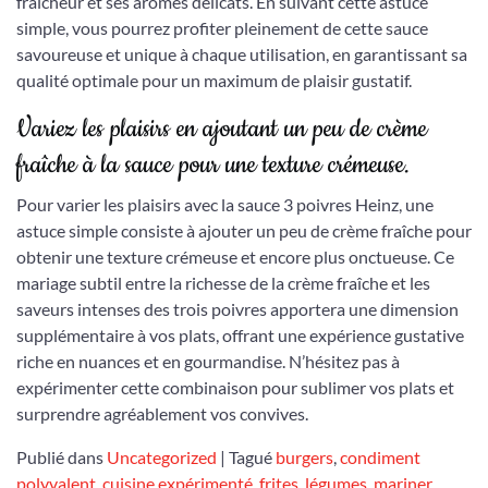
fraîcheur et ses arômes délicats. En suivant cette astuce
simple, vous pourrez profiter pleinement de cette sauce
savoureuse et unique à chaque utilisation, en garantissant sa
qualité optimale pour un maximum de plaisir gustatif.
Variez les plaisirs en ajoutant un peu de crème
fraîche à la sauce pour une texture crémeuse.
Pour varier les plaisirs avec la sauce 3 poivres Heinz, une
astuce simple consiste à ajouter un peu de crème fraîche pour
obtenir une texture crémeuse et encore plus onctueuse. Ce
mariage subtil entre la richesse de la crème fraîche et les
saveurs intenses des trois poivres apportera une dimension
supplémentaire à vos plats, offrant une expérience gustative
riche en nuances et en gourmandise. N’hésitez pas à
expérimenter cette combinaison pour sublimer vos plats et
surprendre agréablement vos convives.
Publié dans
Uncategorized
|
Tagué
burgers
,
condiment
polyvalent
,
cuisine expérimenté
,
frites
,
légumes
,
mariner