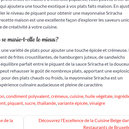
ui ajoutera une touche exotique à vos plats faits maison. En ajust
ler le niveau de piquant pour obtenir une mayonnaise Sriracha
recette maison est une excellente façon d’explorer les saveurs uni
 de créativité à votre cuisine.
se marie-t-elle le mieux?
 une variété de plats pour ajouter une touche épicée et crémeuse. 
nt de frites croustillantes, de hamburgers juteux, de sandwichs
quilibre parfait entre le piquant de la sauce Sriracha et la douceur
 peut rehausser le goût de nombreux plats, apportant une explosi
pour des plats chauds ou froids, la mayonnaise Sriracha est un
érience culinaire audacieuse et pleine de caractère.
on
,
condiment polyvalent
,
crémeux
,
cuisine
,
huile végétale
,
ingrédi
ent
,
piquant
,
sucre
,
thaïlande
,
variante épicée
,
vinaigre
e de la
Découvrez l’Excellence de la Cuisine Belge dan
Restaurants de Bruxell