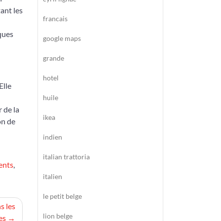
ant les
francais
ques
google maps
grande
hotel
Elle
huile
 de la
ikea
on de
indien
italian trattoria
ents
,
italien
le petit belge
s les
lion belge
es