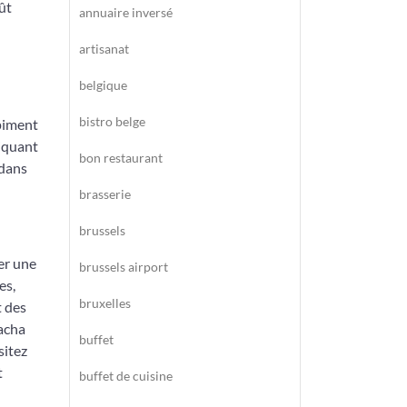
ût
annuaire inversé
artisanat
belgique
bistro belge
 piment
piquant
bon restaurant
 dans
brasserie
brussels
er une
brussels airport
es,
bruxelles
t des
racha
buffet
sitez
t
buffet de cuisine