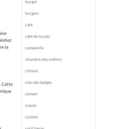
burger
burgers
cafe
aise
cafe de la paix
ésitez
re la
campanile
chambre des métiers
chinois
clan des belges
. Cette
unique
coreen
creole
cuisine
n
cyril lignac