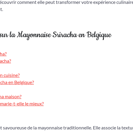
découvrir comment elle peut transformer votre expérience culinair
t.
sur la Mayonnaise Sriracha en Belgique
cha?
racha?
n cuisine?
acha en Belgique?
cha maison?
marie-t-elle le mieux?
t savoureuse de la mayonnaise traditionnelle. Elle associe la textu