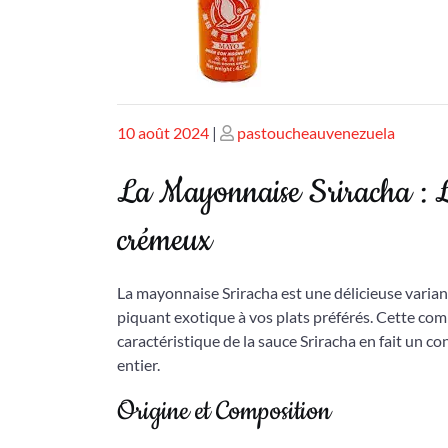
Publié
Publié
10 août 2024
|
pastoucheauvenezuela
le
le
La Mayonnaise Sriracha : L’
crémeux
La mayonnaise Sriracha est une délicieuse varian
piquant exotique à vos plats préférés. Cette co
caractéristique de la sauce Sriracha en fait un 
entier.
Origine et Composition