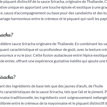
 piquant distinctif de la sauce Sriracha, originaire de Thaïlande. 
ative unique en apportant une touche épicée et exotique à une gr
ette, sauce d’accompagnement ou base pour des sandwichs et des bu
riage harmonieux entre le crémeux et le piquant qui ravit les papi
iracha?
célèbre sauce Sriracha originaire de Thaïlande. En combinant les s
quant caractéristique et sa profondeur de goût, avec la texture c
ureux a vu le jour. Cette fusion audacieuse entre l’épice exotique
de entier, offrant une expérience gustative inédite qui ajoute une
riracha?
t des ingrédients de base tels que des jaunes d’œufs, de l’huile
 caractéristiques de la sauce Sriracha, tels que l’ail et le piment. 
onnaise traditionnelle, les ingrédients sont soigneusement mélang
ibrée entre le crémeux de la mayonnaise et le piquant distinctif d