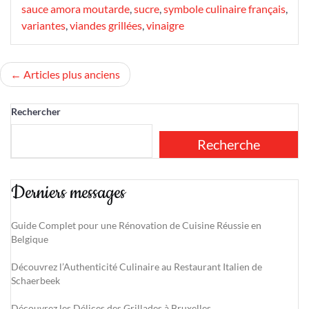
sauce amora moutarde
,
sucre
,
symbole culinaire français
,
variantes
,
viandes grillées
,
vinaigre
Navigation
Articles plus anciens
des
Rechercher
articles
Recherche
Derniers messages
Guide Complet pour une Rénovation de Cuisine Réussie en
Belgique
Découvrez l’Authenticité Culinaire au Restaurant Italien de
Schaerbeek
Découvrez les Délices des Grillades à Bruxelles