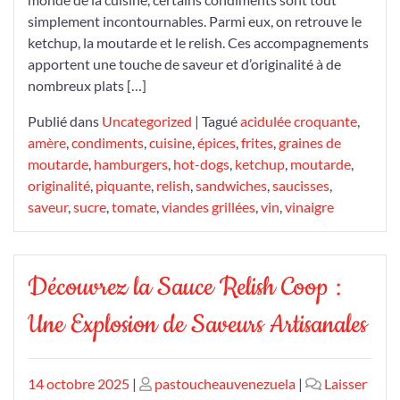
simplement incontournables. Parmi eux, on retrouve le
ketchup, la moutarde et le relish. Ces accompagnements
apportent une touche de saveur et d’originalité à de
nombreux plats […]
Publié dans
Uncategorized
|
Tagué
acidulée croquante
,
amère
,
condiments
,
cuisine
,
épices
,
frites
,
graines de
moutarde
,
hamburgers
,
hot-dogs
,
ketchup
,
moutarde
,
originalité
,
piquante
,
relish
,
sandwiches
,
saucisses
,
saveur
,
sucre
,
tomate
,
viandes grillées
,
vin
,
vinaigre
Découvrez la Sauce Relish Coop :
Une Explosion de Saveurs Artisanales
Publié
Publié
14 octobre 2025
|
pastoucheauvenezuela
|
Laisser