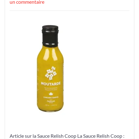
le
sur
le
un commentaire
Découvrez
la
Sauce
Relish
Coop
:
Une
Explosion
de
Saveurs
Artisanales
Article sur la Sauce Relish Coop La Sauce Relish Coop :