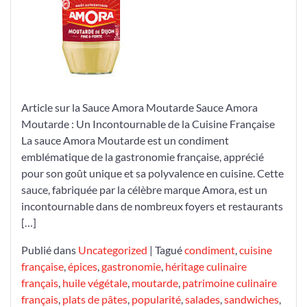
la
Sauce
Amora
Moutarde
Article sur la Sauce Amora Moutarde Sauce Amora
Moutarde : Un Incontournable de la Cuisine Française
La sauce Amora Moutarde est un condiment
emblématique de la gastronomie française, apprécié
pour son goût unique et sa polyvalence en cuisine. Cette
sauce, fabriquée par la célèbre marque Amora, est un
incontournable dans de nombreux foyers et restaurants
[…]
Publié dans
Uncategorized
|
Tagué
condiment
,
cuisine
française
,
épices
,
gastronomie
,
héritage culinaire
français
,
huile végétale
,
moutarde
,
patrimoine culinaire
français
,
plats de pâtes
,
popularité
,
salades
,
sandwiches
,