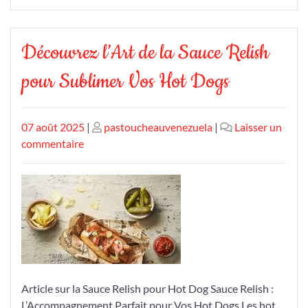
Découvrez l’Art de la Sauce Relish
pour Sublimer Vos Hot Dogs
Publié
Publié
07 août 2025
|
pastoucheauvenezuela
|
Laisser un
le
sur
le
commentaire
Découvrez
l’Art
de
la
Sauce
Relish
pour
Sublimer
Article sur la Sauce Relish pour Hot Dog Sauce Relish :
Vos
L’Accompagnement Parfait pour Vos Hot Dogs Les hot
Hot