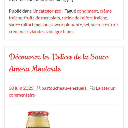
Publié dans
Uncategorized
|
Tagué
condiment
,
crème
fraîche
,
fruits de mer
,
plats
,
racine de raifort fraîche
,
sauce raifort maison
,
saveur piquante
,
sel
,
sucre
,
texture
crémeuse
,
viandes
,
vinaigre blanc
Découvrez les Délices de la Sauce
Amora Moutarde
Publié
Publié
30 juin 2025
|
pastoucheauvenezuela
|
Laisser un
le
sur
le
commentaire
Découvrez
les
Délices
de