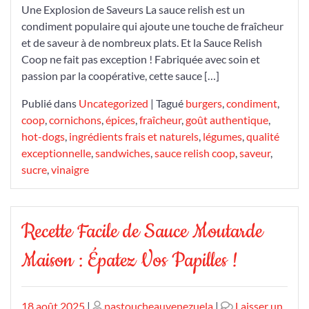
Une Explosion de Saveurs La sauce relish est un
condiment populaire qui ajoute une touche de fraîcheur
et de saveur à de nombreux plats. Et la Sauce Relish
Coop ne fait pas exception ! Fabriquée avec soin et
passion par la coopérative, cette sauce […]
Publié dans
Uncategorized
|
Tagué
burgers
,
condiment
,
coop
,
cornichons
,
épices
,
fraîcheur
,
goût authentique
,
hot-dogs
,
ingrédients frais et naturels
,
légumes
,
qualité
exceptionnelle
,
sandwiches
,
sauce relish coop
,
saveur
,
sucre
,
vinaigre
Recette Facile de Sauce Moutarde
Maison : Épatez Vos Papilles !
Publié
Publié
18 août 2025
|
pastoucheauvenezuela
|
Laisser un