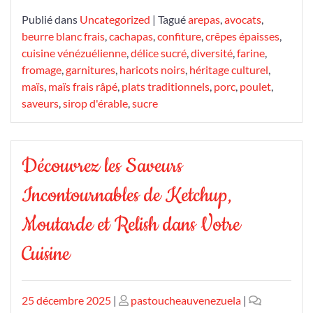
Publié dans
Uncategorized
|
Tagué
arepas
,
avocats
,
beurre blanc frais
,
cachapas
,
confiture
,
crêpes épaisses
,
cuisine vénézuélienne
,
délice sucré
,
diversité
,
farine
,
fromage
,
garnitures
,
haricots noirs
,
héritage culturel
,
maïs
,
maïs frais râpé
,
plats traditionnels
,
porc
,
poulet
,
saveurs
,
sirop d'érable
,
sucre
Découvrez les Saveurs
Incontournables de Ketchup,
Moutarde et Relish dans Votre
Cuisine
Publié
Publié
25 décembre 2025
|
pastoucheauvenezuela
|