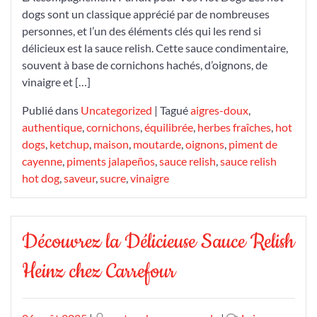
dogs sont un classique apprécié par de nombreuses
Dogs
personnes, et l’un des éléments clés qui les rend si
délicieux est la sauce relish. Cette sauce condimentaire,
souvent à base de cornichons hachés, d’oignons, de
vinaigre et […]
Publié dans
Uncategorized
|
Tagué
aigres-doux
,
authentique
,
cornichons
,
équilibrée
,
herbes fraîches
,
hot
dogs
,
ketchup
,
maison
,
moutarde
,
oignons
,
piment de
cayenne
,
piments jalapeños
,
sauce relish
,
sauce relish
hot dog
,
saveur
,
sucre
,
vinaigre
Découvrez la Délicieuse Sauce Relish
Heinz chez Carrefour