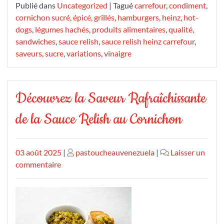
Publié dans
Uncategorized
|
Tagué
carrefour
,
condiment
,
cornichon sucré
,
épicé
,
grillés
,
hamburgers
,
heinz
,
hot-
dogs
,
légumes hachés
,
produits alimentaires
,
qualité
,
sandwiches
,
sauce relish
,
sauce relish heinz carrefour
,
saveurs
,
sucre
,
variations
,
vinaigre
Découvrez la Saveur Rafraîchissante
de la Sauce Relish au Cornichon
Publié
Publié
03 août 2025
|
pastoucheauvenezuela
|
Laisser un
le
sur
le
commentaire
Découvrez
la
Saveur
Rafraîchissante
de