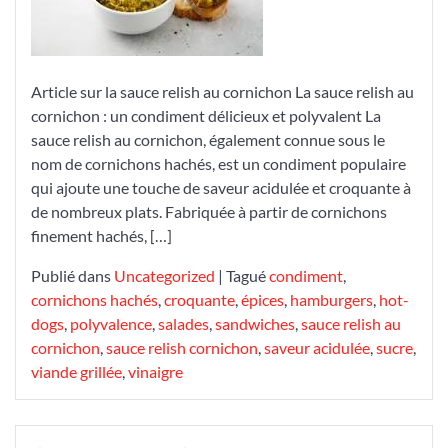
la
Sauce
Relish
Article sur la sauce relish au cornichon La sauce relish au
au
cornichon : un condiment délicieux et polyvalent La
Cornichon
sauce relish au cornichon, également connue sous le
nom de cornichons hachés, est un condiment populaire
qui ajoute une touche de saveur acidulée et croquante à
de nombreux plats. Fabriquée à partir de cornichons
finement hachés, […]
Publié dans
Uncategorized
|
Tagué
condiment
,
cornichons hachés
,
croquante
,
épices
,
hamburgers
,
hot-
dogs
,
polyvalence
,
salades
,
sandwiches
,
sauce relish au
cornichon
,
sauce relish cornichon
,
saveur acidulée
,
sucre
,
viande grillée
,
vinaigre