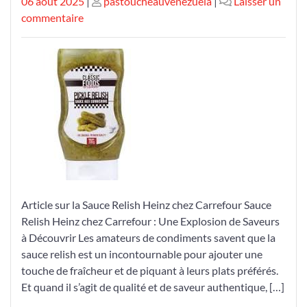
Publié
Publié
06 août 2025
|
pastoucheauvenezuela
|
Laisser un
le
sur
le
commentaire
Découvrez
la
Délicieuse
Sauce
Relish
Heinz
chez
Carrefour
Article sur la Sauce Relish Heinz chez Carrefour Sauce
Relish Heinz chez Carrefour : Une Explosion de Saveurs
à Découvrir Les amateurs de condiments savent que la
sauce relish est un incontournable pour ajouter une
touche de fraîcheur et de piquant à leurs plats préférés.
Et quand il s’agit de qualité et de saveur authentique, […]