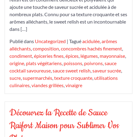
à
ajoute une touche de saveur sucrée et acidulée à de
Ajouter
nombreux plats. Connu pour sa texture croquante et ses
à
arômes alléchants, le sweet relish est un incontournable
Vos
dans […]
Plats
Publié dans
Uncategorized
|
Tagué
acidulée
,
arômes
alléchants
,
composition
,
concombres hachés finement
,
condiment
,
épiceries fines
,
épices
,
légumes
,
mayonnaise
,
origine
,
plats végétariens
,
poissons
,
poivrons
,
sauce
cocktail savoureuse
,
sauce sweet relish
,
saveur sucrée
,
sucre
,
supermarchés
,
texture croquante
,
utilisations
culinaires
,
viandes grillées
,
vinaigre
Découvrez la Recette de Sauce
Raifort Maison pour Sublimer Vos