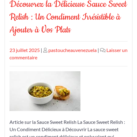
Découvrez la Délicieuse Sauce Sweet
Relish : Un Condiment Irrésistible à
Ajouter à Vos Plats
Publié
Publié
23 juillet 2025
|
pastoucheauvenezuela
|
Laisser un
le
sur
le
commentaire
Découvrez
la
Délicieuse
Sauce
Sweet
Relish
:
Un
Article sur la Sauce Sweet Relish La Sauce Sweet Relish :
Condiment
Un Condiment Délicieux à Découvrir La sauce sweet
Irrésistible
relish est un condiment délicieux et polyvalent qui