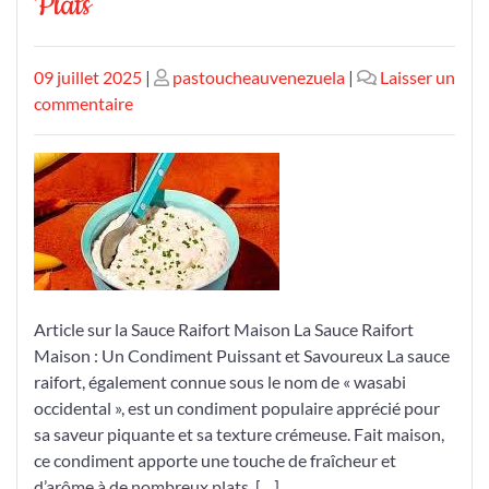
Plats
Publié
Publié
09 juillet 2025
|
pastoucheauvenezuela
|
Laisser un
le
sur
le
commentaire
Découvrez
la
Recette
de
Sauce
Raifort
Maison
pour
Article sur la Sauce Raifort Maison La Sauce Raifort
Sublimer
Maison : Un Condiment Puissant et Savoureux La sauce
Vos
raifort, également connue sous le nom de « wasabi
Plats
occidental », est un condiment populaire apprécié pour
sa saveur piquante et sa texture crémeuse. Fait maison,
ce condiment apporte une touche de fraîcheur et
d’arôme à de nombreux plats, […]