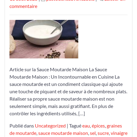
le
sur
le
commentaire
Recette
Facile
de
Sauce
Moutarde
Maison
:
Épatez
Article sur la Sauce Moutarde Maison La Sauce
Vos
Moutarde Maison : Un Incontournable en Cuisine La
Papilles
sauce moutarde est un condiment classique qui ajoute
!
une touche de piquant et de saveur à de nombreux plats.
Réaliser sa propre sauce moutarde maison est non
seulement simple, mais aussi gratifiant. En plus de
contrôler les ingrédients utilisés, […]
Publié dans
Uncategorized
|
Tagué
eau
,
épices
,
graines
de moutarde
,
sauce moutarde maison
,
sel
,
sucre
,
vinaigre