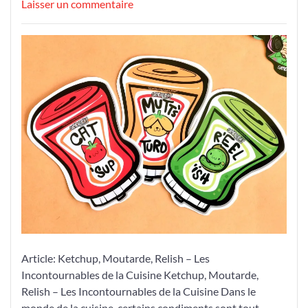
le
le
sur
Laisser un commentaire
Découvrez
les
Saveurs
Incontournables
de
Ketchup,
Moutarde
et
Relish
dans
Votre
Cuisine
Article: Ketchup, Moutarde, Relish – Les
Incontournables de la Cuisine Ketchup, Moutarde,
Relish – Les Incontournables de la Cuisine Dans le
monde de la cuisine, certains condiments sont tout