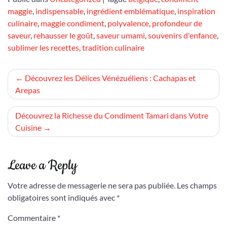
maggie
,
indispensable
,
ingrédient emblématique
,
inspiration
culinaire
,
maggie condiment
,
polyvalence
,
profondeur de
saveur
,
rehausser le goût
,
saveur umami
,
souvenirs d'enfance
,
sublimer les recettes
,
tradition culinaire
Navigation
Découvrez les Délices Vénézuéliens : Cachapas et
Arepas
de
l’article
Découvrez la Richesse du Condiment Tamari dans Votre
Cuisine
Leave a Reply
Votre adresse de messagerie ne sera pas publiée.
Les champs
obligatoires sont indiqués avec
*
Commentaire
*