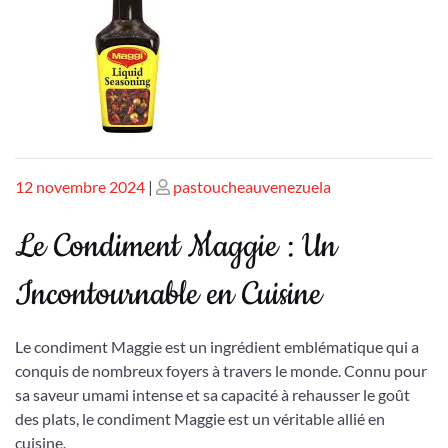
Publié
Publié
12 novembre 2024
|
pastoucheauvenezuela
le
le
Le Condiment Maggie : Un
Incontournable en Cuisine
Le condiment Maggie est un ingrédient emblématique qui a
conquis de nombreux foyers à travers le monde. Connu pour
sa saveur umami intense et sa capacité à rehausser le goût
des plats, le condiment Maggie est un véritable allié en
cuisine.