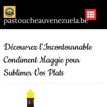
Passer
au
contenu
pastoucheauvenezuela.be
Découvrez l’Incontournable
Condiment Maggie pour
Sublimer Vos Plats