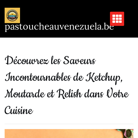
Passer
au
contenu
pastoucheauvenezuela.be
Découvrez les Saveurs
Incontournables de Ketchup,
Moutarde et Relish dans Votre
Cuisine