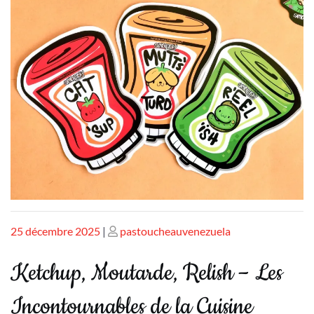
Publié
Publié
25 décembre 2025
|
pastoucheauvenezuela
le
le
Ketchup, Moutarde, Relish – Les
Incontournables de la Cuisine