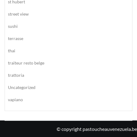
st hubert
street view
sushi
terrasse
thai
traiteur resto belge
trattoria
Uncategorized
vapiano
© copyright pastoucheauvenezuela.be