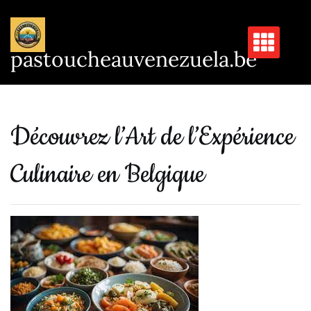
Passer
au
contenu
pastoucheauvenezuela.be
Découvrez l’Art de l’Expérience
Culinaire en Belgique