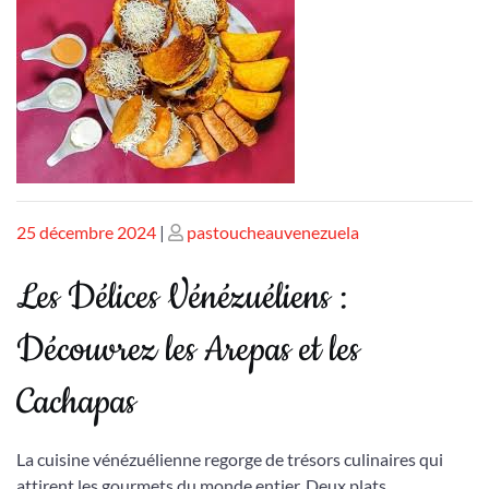
Publié
Publié
25 décembre 2024
|
pastoucheauvenezuela
le
le
Les Délices Vénézuéliens :
Découvrez les Arepas et les
Cachapas
La cuisine vénézuélienne regorge de trésors culinaires qui
attirent les gourmets du monde entier. Deux plats