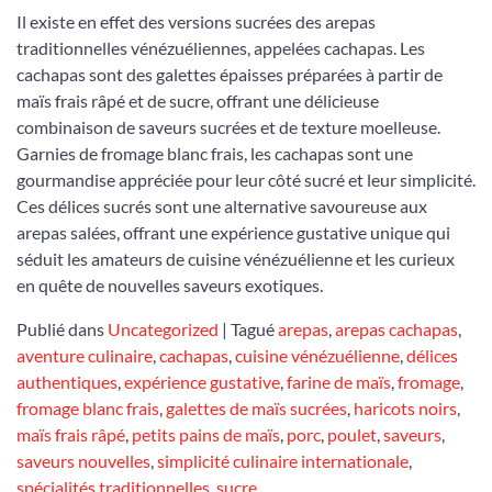
Il existe en effet des versions sucrées des arepas
traditionnelles vénézuéliennes, appelées cachapas. Les
cachapas sont des galettes épaisses préparées à partir de
maïs frais râpé et de sucre, offrant une délicieuse
combinaison de saveurs sucrées et de texture moelleuse.
Garnies de fromage blanc frais, les cachapas sont une
gourmandise appréciée pour leur côté sucré et leur simplicité.
Ces délices sucrés sont une alternative savoureuse aux
arepas salées, offrant une expérience gustative unique qui
séduit les amateurs de cuisine vénézuélienne et les curieux
en quête de nouvelles saveurs exotiques.
Publié dans
Uncategorized
|
Tagué
arepas
,
arepas cachapas
,
aventure culinaire
,
cachapas
,
cuisine vénézuélienne
,
délices
authentiques
,
expérience gustative
,
farine de maïs
,
fromage
,
fromage blanc frais
,
galettes de maïs sucrées
,
haricots noirs
,
maïs frais râpé
,
petits pains de maïs
,
porc
,
poulet
,
saveurs
,
saveurs nouvelles
,
simplicité culinaire internationale
,
spécialités traditionnelles
,
sucre