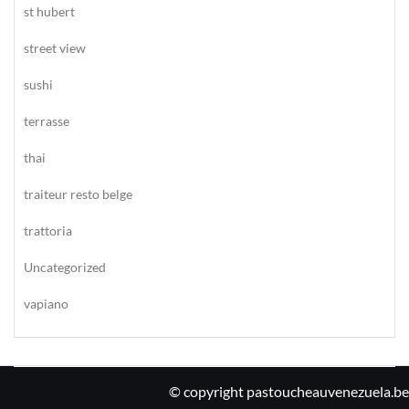
st hubert
street view
sushi
terrasse
thai
traiteur resto belge
trattoria
Uncategorized
vapiano
© copyright pastoucheauvenezuela.be