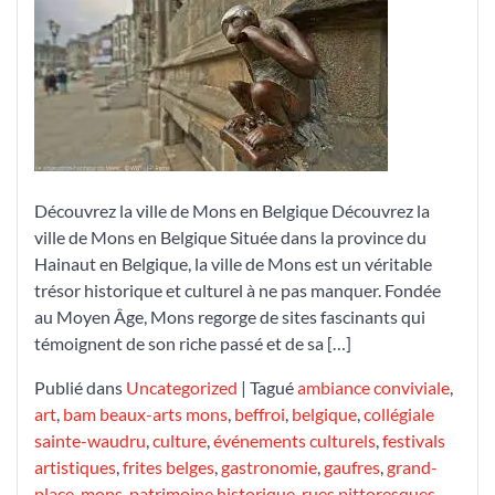
Trésors
de
Mons:
Histoire,
Culture
et
Gastronomie
Découvrez la ville de Mons en Belgique Découvrez la
ville de Mons en Belgique Située dans la province du
Hainaut en Belgique, la ville de Mons est un véritable
trésor historique et culturel à ne pas manquer. Fondée
au Moyen Âge, Mons regorge de sites fascinants qui
témoignent de son riche passé et de sa […]
Publié dans
Uncategorized
|
Tagué
ambiance conviviale
,
art
,
bam beaux-arts mons
,
beffroi
,
belgique
,
collégiale
sainte-waudru
,
culture
,
événements culturels
,
festivals
artistiques
,
frites belges
,
gastronomie
,
gaufres
,
grand-
place
,
mons
,
patrimoine historique
,
rues pittoresques
,