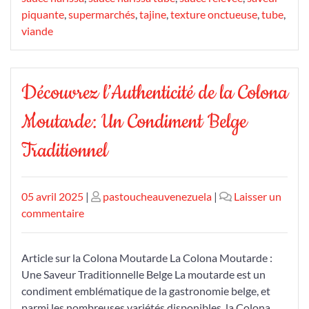
piquante
,
supermarchés
,
tajine
,
texture onctueuse
,
tube
,
viande
Découvrez l’Authenticité de la Colona
Moutarde: Un Condiment Belge
Traditionnel
Publié
Publié
05 avril 2025
|
pastoucheauvenezuela
|
Laisser un
le
sur
le
commentaire
Découvrez
l’Authenticité
Article sur la Colona Moutarde La Colona Moutarde :
de
Une Saveur Traditionnelle Belge La moutarde est un
la
condiment emblématique de la gastronomie belge, et
Colona
parmi les nombreuses variétés disponibles, la Colona