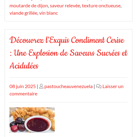
moutarde de dijon
,
saveur relevée
,
texture onctueuse
,
viande grillée
,
vin blanc
Découvrez l’Exquis Condiment Cerise
: Une Explosion de Saveurs Sucrées et
Acidulées
Publié
Publié
08 juin 2025
|
pastoucheauvenezuela
|
Laisser un
le
sur
le
commentaire
Découvrez
l’Exquis
Condiment
Cerise
: