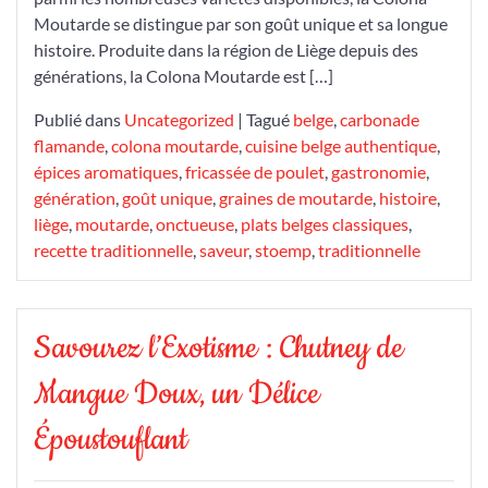
Moutarde:
Moutarde se distingue par son goût unique et sa longue
Un
histoire. Produite dans la région de Liège depuis des
Condiment
générations, la Colona Moutarde est […]
Belge
Traditionnel
Publié dans
Uncategorized
|
Tagué
belge
,
carbonade
flamande
,
colona moutarde
,
cuisine belge authentique
,
épices aromatiques
,
fricassée de poulet
,
gastronomie
,
génération
,
goût unique
,
graines de moutarde
,
histoire
,
liège
,
moutarde
,
onctueuse
,
plats belges classiques
,
recette traditionnelle
,
saveur
,
stoemp
,
traditionnelle
Savourez l’Exotisme : Chutney de
Mangue Doux, un Délice
Époustouflant