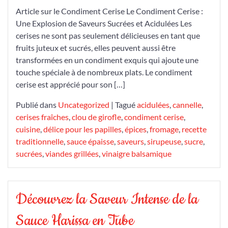
Une
Article sur le Condiment Cerise Le Condiment Cerise :
Explosion
Une Explosion de Saveurs Sucrées et Acidulées Les
de
cerises ne sont pas seulement délicieuses en tant que
Saveurs
fruits juteux et sucrés, elles peuvent aussi être
Sucrées
transformées en un condiment exquis qui ajoute une
et
touche spéciale à de nombreux plats. Le condiment
Acidulées
cerise est apprécié pour son […]
Publié dans
Uncategorized
|
Tagué
acidulées
,
cannelle
,
cerises fraîches
,
clou de girofle
,
condiment cerise
,
cuisine
,
délice pour les papilles
,
épices
,
fromage
,
recette
traditionnelle
,
sauce épaisse
,
saveurs
,
sirupeuse
,
sucre
,
sucrées
,
viandes grillées
,
vinaigre balsamique
Découvrez la Saveur Intense de la
Sauce Harissa en Tube