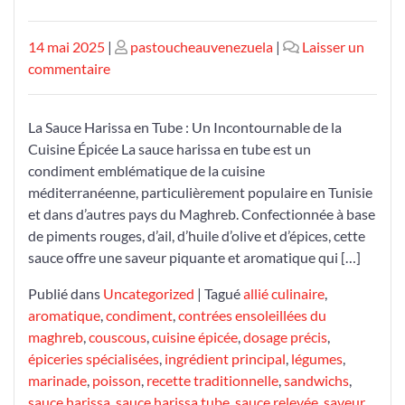
Publié
Publié
14 mai 2025
|
pastoucheauvenezuela
|
Laisser un
le
sur
le
commentaire
Découvrez
la
La Sauce Harissa en Tube : Un Incontournable de la
Saveur
Cuisine Épicée La sauce harissa en tube est un
Intense
condiment emblématique de la cuisine
de
méditerranéenne, particulièrement populaire en Tunisie
la
et dans d’autres pays du Maghreb. Confectionnée à base
Sauce
de piments rouges, d’ail, d’huile d’olive et d’épices, cette
Harissa
sauce offre une saveur piquante et aromatique qui […]
en
Tube
Publié dans
Uncategorized
|
Tagué
allié culinaire
,
aromatique
,
condiment
,
contrées ensoleillées du
maghreb
,
couscous
,
cuisine épicée
,
dosage précis
,
épiceries spécialisées
,
ingrédient principal
,
légumes
,
marinade
,
poisson
,
recette traditionnelle
,
sandwichs
,
sauce harissa
,
sauce harissa tube
,
sauce relevée
,
saveur