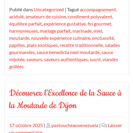
Publié dans
Uncategorized
|
Tagué
accompagnement
,
acidulé
,
amateurs de cuisine
,
condiment polyvalent
,
équilibre parfait
,
expérience gustative
,
fin gourmet
,
harmonieuses
,
mariage parfait
,
marinade
,
miel
,
moutarde
,
nouvelle expérience culinaire
,
onctuosité
,
papilles
,
plats exotiques
,
recette traditionnelle
,
salades
gourmandes
,
sauce benedicta miel moutarde
,
sauce
mijotée
,
saveurs
,
saveurs authentiques
,
sucré
,
viandes
grillées
Découvrez l’Excellence de la Sauce à
la Moutarde de Dijon
Publié
Publié
17 octobre 2025
|
pastoucheauvenezuela
|
Laisser
le
sur
le
un commentaire