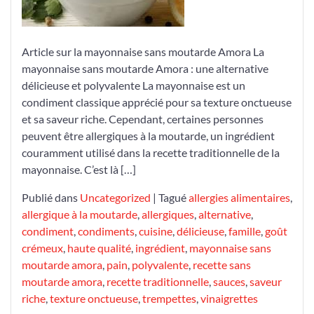
moutarde
Amora
!
Article sur la mayonnaise sans moutarde Amora La
mayonnaise sans moutarde Amora : une alternative
délicieuse et polyvalente La mayonnaise est un
condiment classique apprécié pour sa texture onctueuse
et sa saveur riche. Cependant, certaines personnes
peuvent être allergiques à la moutarde, un ingrédient
couramment utilisé dans la recette traditionnelle de la
mayonnaise. C’est là […]
Publié dans
Uncategorized
|
Tagué
allergies alimentaires
,
allergique à la moutarde
,
allergiques
,
alternative
,
condiment
,
condiments
,
cuisine
,
délicieuse
,
famille
,
goût
crémeux
,
haute qualité
,
ingrédient
,
mayonnaise sans
moutarde amora
,
pain
,
polyvalente
,
recette sans
moutarde amora
,
recette traditionnelle
,
sauces
,
saveur
riche
,
texture onctueuse
,
trempettes
,
vinaigrettes