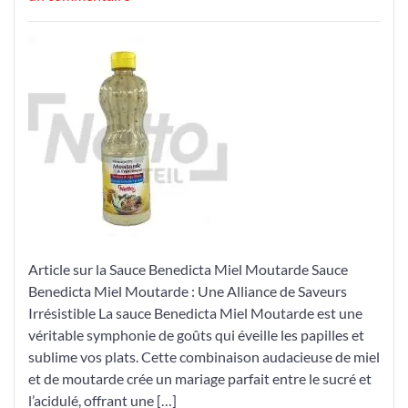
Découvrez
l’Harmonie
Gourmande
de
la
Sauce
Benedicta
Miel
Moutarde
Article sur la Sauce Benedicta Miel Moutarde Sauce
Benedicta Miel Moutarde : Une Alliance de Saveurs
Irrésistible La sauce Benedicta Miel Moutarde est une
véritable symphonie de goûts qui éveille les papilles et
sublime vos plats. Cette combinaison audacieuse de miel
et de moutarde crée un mariage parfait entre le sucré et
l’acidulé, offrant une […]