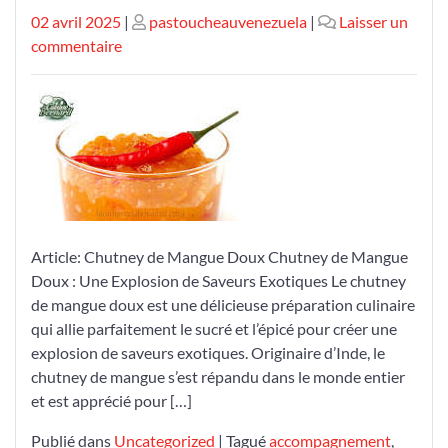
Publié
Publié
02 avril 2025
|
pastoucheauvenezuela
|
Laisser un
le
sur
le
commentaire
Savourez
l’Exotisme
:
Chutney
de
Mangue
Doux,
un
Article: Chutney de Mangue Doux Chutney de Mangue
Délice
Doux : Une Explosion de Saveurs Exotiques Le chutney
Époustouflant
de mangue doux est une délicieuse préparation culinaire
qui allie parfaitement le sucré et l’épicé pour créer une
explosion de saveurs exotiques. Originaire d’Inde, le
chutney de mangue s’est répandu dans le monde entier
et est apprécié pour […]
Publié dans
Uncategorized
|
Tagué
accompagnement
,