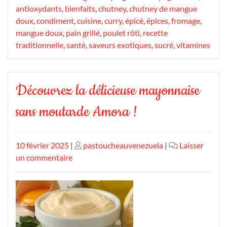
antioxydants
,
bienfaits
,
chutney
,
chutney de mangue
doux
,
condiment
,
cuisine
,
curry
,
épicé
,
épices
,
fromage
,
mangue doux
,
pain grillé
,
poulet rôti
,
recette
traditionnelle
,
santé
,
saveurs exotiques
,
sucré
,
vitamines
Découvrez la délicieuse mayonnaise
sans moutarde Amora !
Publié
Publié
10 février 2025
|
pastoucheauvenezuela
|
Laisser
le
sur
le
un commentaire
Découvrez
la
délicieuse
mayonnaise
sans