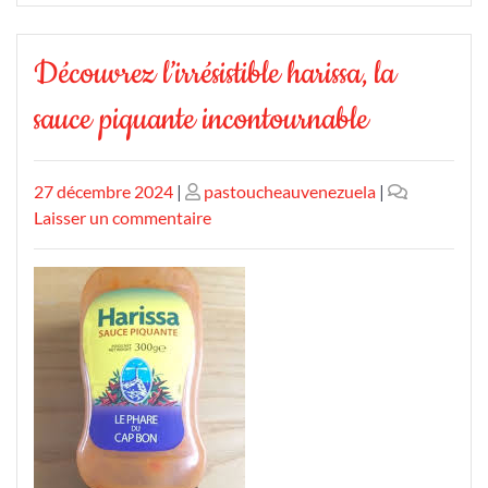
Découvrez l’irrésistible harissa, la
sauce piquante incontournable
Publié
Publié
27 décembre 2024
|
pastoucheauvenezuela
|
le
le
sur
Laisser un commentaire
Découvrez
l’irrésistible
harissa,
la
sauce
piquante
incontournable