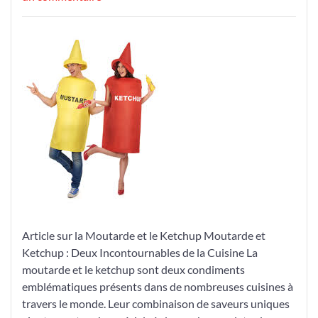
Les
Secrets
de
la
Moutarde
et
du
Ketchup
:
Deux
Condiments
Incontournables
de
la
Article sur la Moutarde et le Ketchup Moutarde et
Cuisine
Ketchup : Deux Incontournables de la Cuisine La
moutarde et le ketchup sont deux condiments
emblématiques présents dans de nombreuses cuisines à
travers le monde. Leur combinaison de saveurs uniques