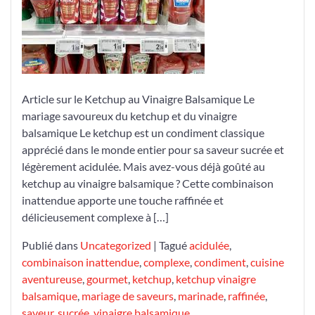
ketchup
et
du
vinaigre
balsamique
Article sur le Ketchup au Vinaigre Balsamique Le
mariage savoureux du ketchup et du vinaigre
balsamique Le ketchup est un condiment classique
apprécié dans le monde entier pour sa saveur sucrée et
légèrement acidulée. Mais avez-vous déjà goûté au
ketchup au vinaigre balsamique ? Cette combinaison
inattendue apporte une touche raffinée et
délicieusement complexe à […]
Publié dans
Uncategorized
|
Tagué
acidulée
,
combinaison inattendue
,
complexe
,
condiment
,
cuisine
aventureuse
,
gourmet
,
ketchup
,
ketchup vinaigre
balsamique
,
mariage de saveurs
,
marinade
,
raffinée
,
saveur
,
sucrée
,
vinaigre balsamique