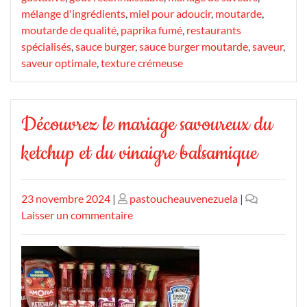
mélange d'ingrédients
,
miel pour adoucir
,
moutarde
,
moutarde de qualité
,
paprika fumé
,
restaurants
spécialisés
,
sauce burger
,
sauce burger moutarde
,
saveur
,
saveur optimale
,
texture crémeuse
Découvrez le mariage savoureux du
ketchup et du vinaigre balsamique
Publié
Publié
23 novembre 2024
|
pastoucheauvenezuela
|
le
le
sur
Laisser un commentaire
Découvrez
le
mariage
savoureux
du