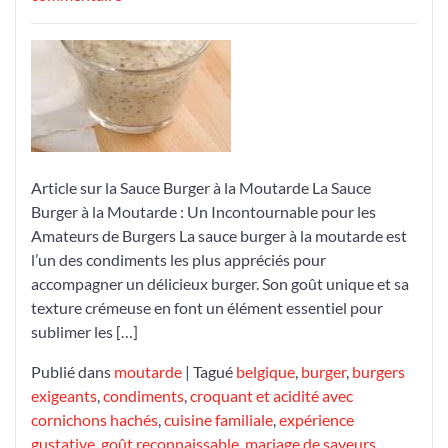
Découvrez
l’Incontournable
Sauce
Burger
à
la
Moutarde
pour
Article sur la Sauce Burger à la Moutarde La Sauce
Sublimer
Burger à la Moutarde : Un Incontournable pour les
Vos
Amateurs de Burgers La sauce burger à la moutarde est
Burgers
l’un des condiments les plus appréciés pour
accompagner un délicieux burger. Son goût unique et sa
texture crémeuse en font un élément essentiel pour
sublimer les […]
Publié dans
moutarde
|
Tagué
belgique
,
burger
,
burgers
exigeants
,
condiments
,
croquant et acidité avec
cornichons hachés
,
cuisine familiale
,
expérience
gustative
,
goût reconnaissable
,
mariage de saveurs
,