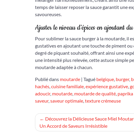
temps de laisser reposer la sauce garantit une e
savoureuses.
Ajuster le niveau d’épices en ajoutant du
Pour sublimer la sauce burger à la moutarde, il es
gustatives en ajoutant une touche de piment ou d
degré de piquant souhaité, offrant ainsi une expé
une intensité plus relevée, cette astuce simple pe
moutarde adaptée à chacun.
Publié dans
moutarde
|
Tagué
belgique
,
burger
,
b
hachés
,
cuisine familiale
,
expérience gustative
,
g
adoucir
,
moutarde
,
moutarde de qualité
,
paprika
saveur
,
saveur optimale
,
texture crémeuse
Navigation
Découvrez la Délicieuse Sauce Miel Moutar
Un Accord de Saveurs Irrésistible
de