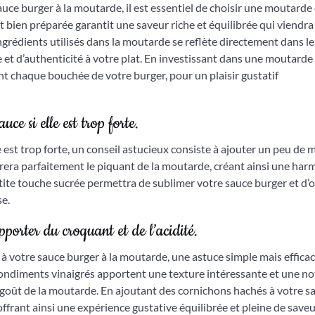
uce burger à la moutarde, il est essentiel de choisir une moutarde
bien préparée garantit une saveur riche et équilibrée qui viendra
ingrédients utilisés dans la moutarde se reflète directement dans le
e et d’authenticité à votre plat. En investissant dans une moutarde
t chaque bouchée de votre burger, pour un plaisir gustatif
ce si elle est trop forte.
 est trop forte, un conseil astucieux consiste à ajouter un peu de m
rera parfaitement le piquant de la moutarde, créant ainsi une har
ite touche sucrée permettra de sublimer votre sauce burger et d’of
se.
porter du croquant et de l’acidité.
 à votre sauce burger à la moutarde, une astuce simple mais efficac
condiments vinaigrés apportent une texture intéressante et une no
 goût de la moutarde. En ajoutant des cornichons hachés à votre s
frant ainsi une expérience gustative équilibrée et pleine de saveu