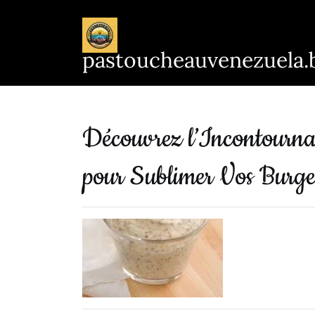
Passer
au
contenu
pastoucheauvenezuela.
Découvrez l’Incontourna
pour Sublimer Vos Burge