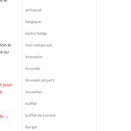
artisanat
belgique
bistro belge
lon le
bon restaurant
ée ou
brasserie
brussels
brussels airport
l pour
e
,
bruxelles
buffet
buffet de cuisine
de
burger