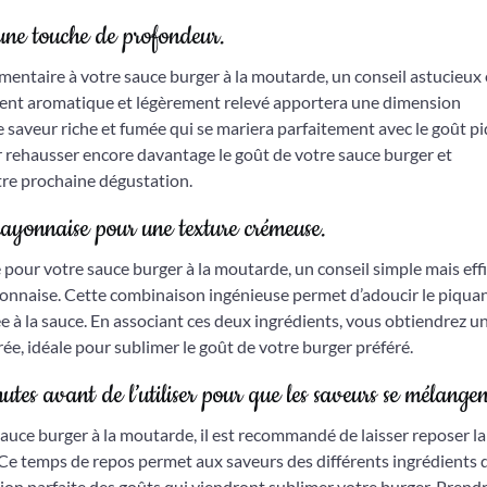
une touche de profondeur.
ntaire à votre sauce burger à la moutarde, un conseil astucieux 
ment aromatique et légèrement relevé apportera une dimension
 saveur riche et fumée qui se mariera parfaitement avec le goût p
r rehausser encore davantage le goût de votre sauce burger et
tre prochaine dégustation.
yonnaise pour une texture crémeuse.
pour votre sauce burger à la moutarde, un conseil simple mais eff
nnaise. Cette combinaison ingénieuse permet d’adoucir le piquan
 à la sauce. En associant ces deux ingrédients, vous obtiendrez u
ée, idéale pour sublimer le goût de votre burger préféré.
tes avant de l’utiliser pour que les saveurs se mélangen
auce burger à la moutarde, il est recommandé de laisser reposer la
 Ce temps de repos permet aux saveurs des différents ingrédients 
on parfaite des goûts qui viendront sublimer votre burger. Prendr