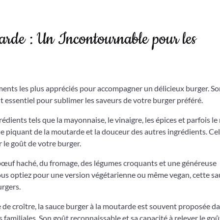
rde : Un Incontournable pour les
iments les plus appréciés pour accompagner un délicieux burger. S
 essentiel pour sublimer les saveurs de votre burger préféré.
ients tels que la mayonnaise, le vinaigre, les épices et parfois le
le piquant de la moutarde et la douceur des autres ingrédients. Cel
 le goût de votre burger.
 bœuf haché, du fromage, des légumes croquants et une généreuse
ous optiez pour une version végétarienne ou même vegan, cette sa
urgers.
 de croître, la sauce burger à la moutarde est souvent proposée da
s familiales. Son goût reconnaissable et sa capacité à relever le goû