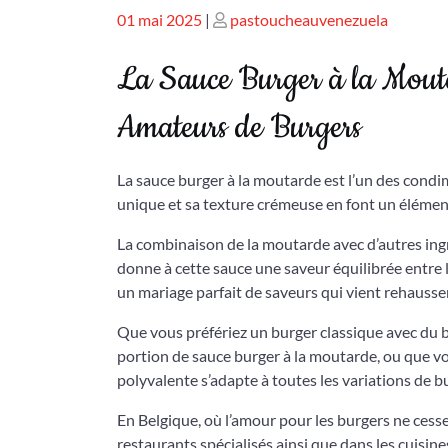
Publié
Publié
01 mai 2025
|
pastoucheauvenezuela
le
le
La Sauce Burger à la Mouta
Amateurs de Burgers
La sauce burger à la moutarde est l’un des cond
unique et sa texture crémeuse en font un élément
La combinaison de la moutarde avec d’autres ingréd
donne à cette sauce une saveur équilibrée entre 
un mariage parfait de saveurs qui vient rehausser
Que vous préfériez un burger classique avec du
portion de sauce burger à la moutarde, ou que v
polyvalente s’adapte à toutes les variations de b
En Belgique, où l’amour pour les burgers ne cesse
restaurants spécialisés ainsi que dans les cuisine