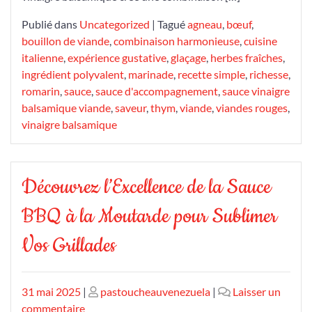
Publié dans
Uncategorized
|
Tagué
agneau
,
bœuf
,
bouillon de viande
,
combinaison harmonieuse
,
cuisine
italienne
,
expérience gustative
,
glaçage
,
herbes fraîches
,
ingrédient polyvalent
,
marinade
,
recette simple
,
richesse
,
romarin
,
sauce
,
sauce d'accompagnement
,
sauce vinaigre
balsamique viande
,
saveur
,
thym
,
viande
,
viandes rouges
,
vinaigre balsamique
Découvrez l’Excellence de la Sauce
BBQ à la Moutarde pour Sublimer
Vos Grillades
Publié
Publié
31 mai 2025
|
pastoucheauvenezuela
|
Laisser un
le
sur
le
commentaire