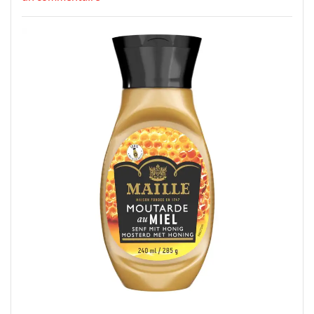
Découvrez
l’Exquise
Sauce
Moutarde
Miel
Benedicta
:
Une
Fusion
de
Saveurs
Sublime