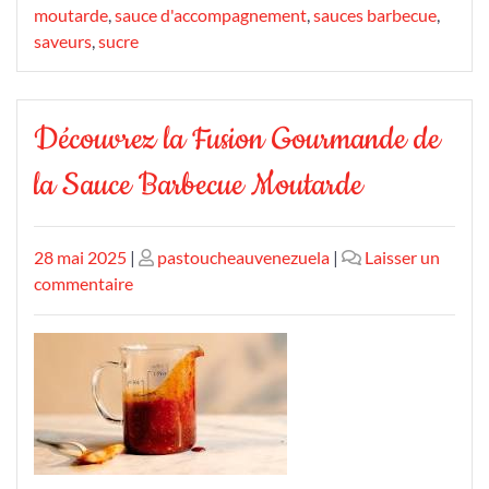
moutarde
,
sauce d'accompagnement
,
sauces barbecue
,
saveurs
,
sucre
Découvrez la Fusion Gourmande de
la Sauce Barbecue Moutarde
Publié
Publié
28 mai 2025
|
pastoucheauvenezuela
|
Laisser un
le
sur
le
commentaire
Découvrez
la
Fusion
Gourmande
de
la
Sauce