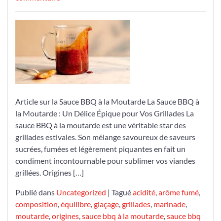
Découvrez
l’Excellence
de
la
Sauce
BBQ
à
la
Article sur la Sauce BBQ à la Moutarde La Sauce BBQ à
Moutarde
la Moutarde : Un Délice Épique pour Vos Grillades La
pour
sauce BBQ à la moutarde est une véritable star des
Sublimer
grillades estivales. Son mélange savoureux de saveurs
Vos
sucrées, fumées et légèrement piquantes en fait un
Grillades
condiment incontournable pour sublimer vos viandes
grillées. Origines […]
Publié dans
Uncategorized
|
Tagué
acidité
,
arôme fumé
,
composition
,
équilibre
,
glaçage
,
grillades
,
marinade
,
moutarde
,
origines
,
sauce bbq à la moutarde
,
sauce bbq