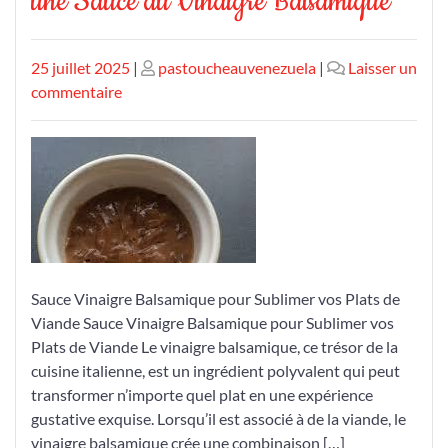
une Sauce au Vinaigre Balsamique
Publié
Publié
25 juillet 2025
|
pastoucheauvenezuela
|
Laisser un
le
sur
le
commentaire
Sublimez
vos
Plats
de
Viande
avec
une
Sauce
Sauce Vinaigre Balsamique pour Sublimer vos Plats de
au
Viande Sauce Vinaigre Balsamique pour Sublimer vos
Vinaigre
Plats de Viande Le vinaigre balsamique, ce trésor de la
Balsamique
cuisine italienne, est un ingrédient polyvalent qui peut
transformer n’importe quel plat en une expérience
gustative exquise. Lorsqu’il est associé à de la viande, le
vinaigre balsamique crée une combinaison […]