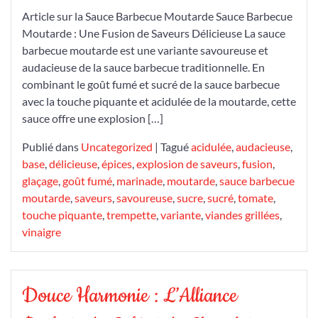
Barbecue
Article sur la Sauce Barbecue Moutarde Sauce Barbecue
Moutarde
Moutarde : Une Fusion de Saveurs Délicieuse La sauce
barbecue moutarde est une variante savoureuse et
audacieuse de la sauce barbecue traditionnelle. En
combinant le goût fumé et sucré de la sauce barbecue
avec la touche piquante et acidulée de la moutarde, cette
sauce offre une explosion […]
Publié dans
Uncategorized
|
Tagué
acidulée
,
audacieuse
,
base
,
délicieuse
,
épices
,
explosion de saveurs
,
fusion
,
glaçage
,
goût fumé
,
marinade
,
moutarde
,
sauce barbecue
moutarde
,
saveurs
,
savoureuse
,
sucre
,
sucré
,
tomate
,
touche piquante
,
trempette
,
variante
,
viandes grillées
,
vinaigre
Douce Harmonie : L’Alliance