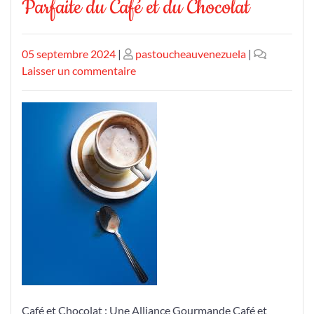
Parfaite du Café et du Chocolat
Publié
Publié
05 septembre 2024
|
pastoucheauvenezuela
|
le
le
sur
Laisser un commentaire
Douce
Harmonie
:
L’Alliance
Parfaite
du
Café
et
du
Chocolat
Café et Chocolat : Une Alliance Gourmande Café et