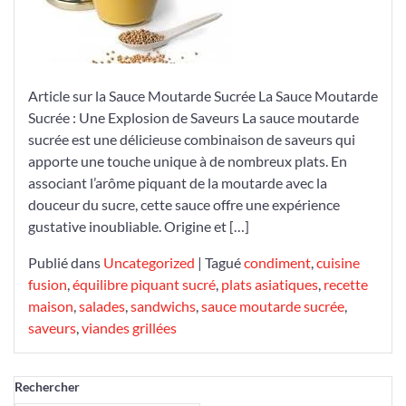
la
Sauce
Moutarde
Sucrée
Article sur la Sauce Moutarde Sucrée La Sauce Moutarde
Sucrée : Une Explosion de Saveurs La sauce moutarde
sucrée est une délicieuse combinaison de saveurs qui
apporte une touche unique à de nombreux plats. En
associant l’arôme piquant de la moutarde avec la
douceur du sucre, cette sauce offre une expérience
gustative inoubliable. Origine et […]
Publié dans
Uncategorized
|
Tagué
condiment
,
cuisine
fusion
,
équilibre piquant sucré
,
plats asiatiques
,
recette
maison
,
salades
,
sandwichs
,
sauce moutarde sucrée
,
saveurs
,
viandes grillées
Rechercher