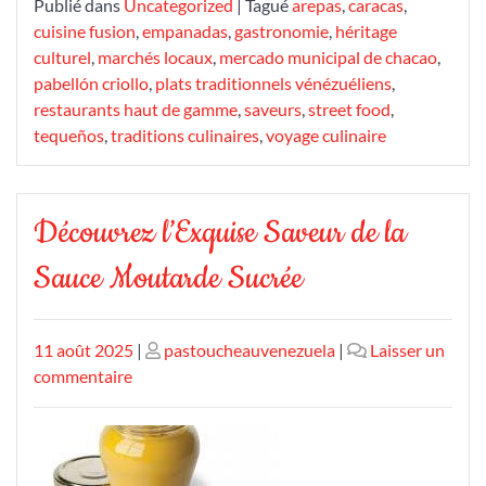
Publié dans
Uncategorized
|
Tagué
arepas
,
caracas
,
cuisine fusion
,
empanadas
,
gastronomie
,
héritage
culturel
,
marchés locaux
,
mercado municipal de chacao
,
pabellón criollo
,
plats traditionnels vénézuéliens
,
restaurants haut de gamme
,
saveurs
,
street food
,
tequeños
,
traditions culinaires
,
voyage culinaire
Découvrez l’Exquise Saveur de la
Sauce Moutarde Sucrée
Publié
Publié
11 août 2025
|
pastoucheauvenezuela
|
Laisser un
le
sur
le
commentaire
Découvrez
l’Exquise
Saveur
de