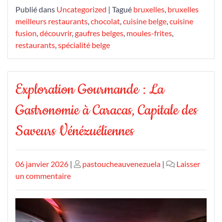
Publié dans
Uncategorized
|
Tagué
bruxelles
,
bruxelles
meilleurs restaurants
,
chocolat
,
cuisine belge
,
cuisine
fusion
,
découvrir
,
gaufres belges
,
moules-frites
,
restaurants
,
spécialité belge
Exploration Gourmande : La
Gastronomie à Caracas, Capitale des
Saveurs Vénézuéliennes
Publié
Publié
06 janvier 2026
|
pastoucheauvenezuela
|
Laisser
le
sur
le
un commentaire
Exploration
Gourmande
: