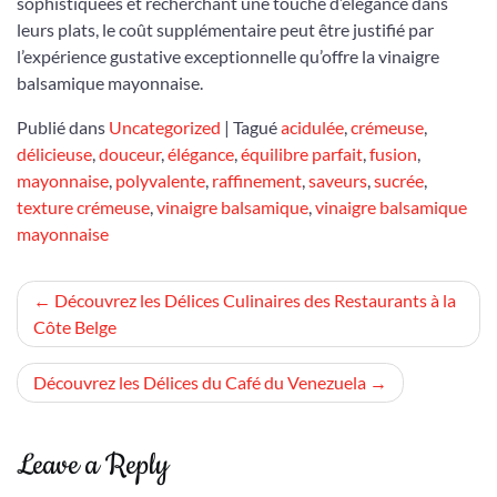
sophistiquées et recherchant une touche d’élégance dans
leurs plats, le coût supplémentaire peut être justifié par
l’expérience gustative exceptionnelle qu’offre la vinaigre
balsamique mayonnaise.
Publié dans
Uncategorized
|
Tagué
acidulée
,
crémeuse
,
délicieuse
,
douceur
,
élégance
,
équilibre parfait
,
fusion
,
mayonnaise
,
polyvalente
,
raffinement
,
saveurs
,
sucrée
,
texture crémeuse
,
vinaigre balsamique
,
vinaigre balsamique
mayonnaise
Navigation
Découvrez les Délices Culinaires des Restaurants à la
Côte Belge
de
l’article
Découvrez les Délices du Café du Venezuela
Leave a Reply