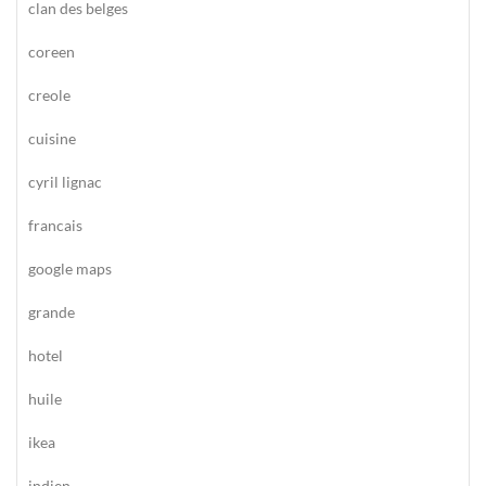
clan des belges
coreen
creole
cuisine
cyril lignac
francais
google maps
grande
hotel
huile
ikea
indien