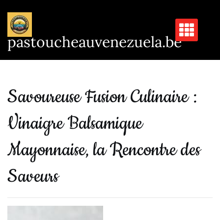
Passer
au
contenu
pastoucheauvenezuela.be
Savoureuse Fusion Culinaire :
Vinaigre Balsamique
Mayonnaise, la Rencontre des
Saveurs