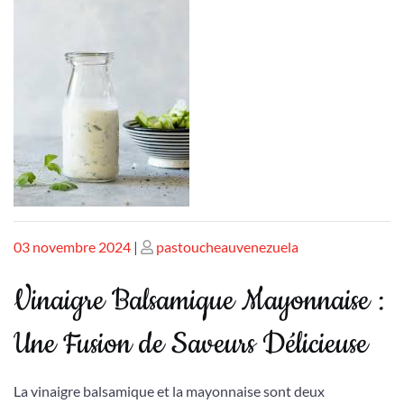
Publié
Publié
03 novembre 2024
|
pastoucheauvenezuela
le
le
Vinaigre Balsamique Mayonnaise :
Une Fusion de Saveurs Délicieuse
La vinaigre balsamique et la mayonnaise sont deux