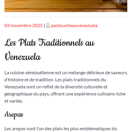
Publié
Publié
03 novembre 2025
|
pastoucheauvenezuela
le
le
Les Plats Traditionnels au
Venezuela
La cuisine vénézuélienne est un mélange délicieux de saveurs,
d’histoire et de tradition. Les plats traditionnels du
Venezuela sont un reflet de la diversité culturelle et
géographique du pays, offrant une expérience culinaire riche
et variée.
Arepas
Les arepas sont l’un des plats les plus emblématiques du