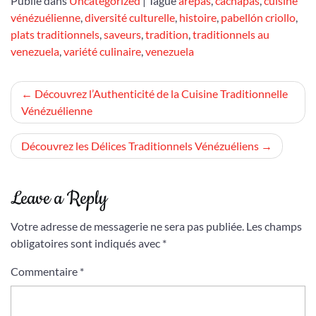
Publié dans
Uncategorized
|
Tagué
arepas
,
cachapas
,
cuisine
vénézuélienne
,
diversité culturelle
,
histoire
,
pabellón criollo
,
plats traditionnels
,
saveurs
,
tradition
,
traditionnels au
venezuela
,
variété culinaire
,
venezuela
Navigation
Découvrez l’Authenticité de la Cuisine Traditionnelle
Vénézuélienne
de
l’article
Découvrez les Délices Traditionnels Vénézuéliens
Leave a Reply
Votre adresse de messagerie ne sera pas publiée.
Les champs
obligatoires sont indiqués avec
*
Commentaire
*