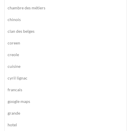
chambre des métiers
chinois
clan des belges
coreen
creole
cuisine
cyril lignac
francais
google maps
grande
hotel