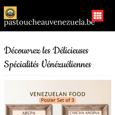
Passer
au
contenu
pastoucheauvenezuela.be
Découvrez les Délicieuses
Spécialités Vénézuéliennes