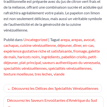
traditionnelle est préparée avec du jus de citron vert frais et
de la mélasse, offrant une combinaison sucrée et acidulée qui
rafraîchira agréablement votre palais. Le papelon con limon
est non seulement délicieux, mais aussi un véritable symbole
de l’authenticité et de la générosité de la cuisine
vénézuélienne.
Publié dans
Uncategorized
|
Tagué
arepa
,
arepas
,
avocat
,
cachapas
,
cuisine vénézuélienne
,
déjeuner
,
dîner
,
en-cas
,
expérience gustative riche et satisfaisante
,
fromage
,
galette
de maïs
,
haricots noirs
,
ingrédients
,
pabellón criollo
,
petit-
déjeuner
,
plat principal
,
saveurs authentiques du venezuela
,
specialités vénézuéliennes
,
spécialités vénézuéliennes
,
texture moelleuse
,
tres leches
,
viande
Navigation
Découvrez les Délices des Spécialités Vénézuéliennes
de
Découvrez les Saveurs Envoûtantes d’Amérique du Sud
l’article