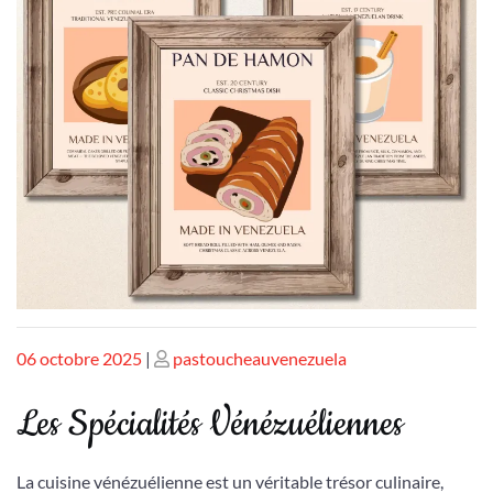
Publié
Publié
06 octobre 2025
|
pastoucheauvenezuela
le
le
Les Spécialités Vénézuéliennes
La cuisine vénézuélienne est un véritable trésor culinaire,