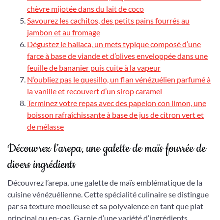
chèvre mijotée dans du lait de coco
Savourez les cachitos, des petits pains fourrés au
jambon et au fromage
Dégustez le hallaca, un mets typique composé d’une
farce à base de viande et d’olives enveloppée dans une
feuille de bananier puis cuite à la vapeur
N’oubliez pas le quesillo, un flan vénézuélien parfumé à
la vanille et recouvert d’un sirop caramel
Terminez votre repas avec des papelon con limon, une
boisson rafraîchissante à base de jus de citron vert et
de mélasse
Découvrez l’arepa, une galette de maïs fourrée de
divers ingrédients
Découvrez l’arepa, une galette de maïs emblématique de la
cuisine vénézuélienne. Cette spécialité culinaire se distingue
par sa texture moelleuse et sa polyvalence en tant que plat
principal ou en-cas. Garnie d’une variété d’ingrédients