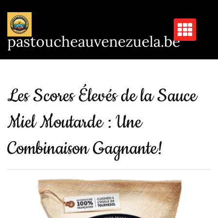
Passer
au
contenu
pastoucheauvenezuela.be
Les Scores Élevés de la Sauce
Miel Moutarde : Une
Combinaison Gagnante!