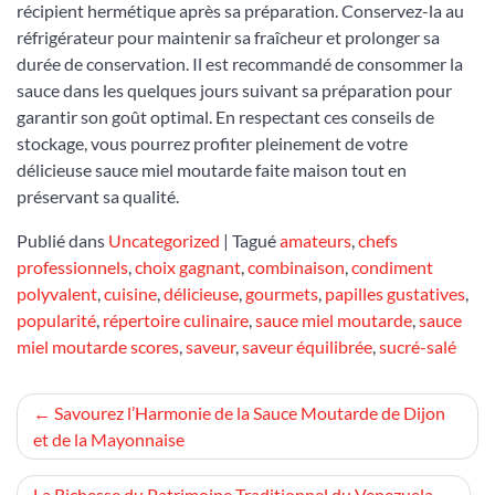
récipient hermétique après sa préparation. Conservez-la au
réfrigérateur pour maintenir sa fraîcheur et prolonger sa
durée de conservation. Il est recommandé de consommer la
sauce dans les quelques jours suivant sa préparation pour
garantir son goût optimal. En respectant ces conseils de
stockage, vous pourrez profiter pleinement de votre
délicieuse sauce miel moutarde faite maison tout en
préservant sa qualité.
Publié dans
Uncategorized
|
Tagué
amateurs
,
chefs
professionnels
,
choix gagnant
,
combinaison
,
condiment
polyvalent
,
cuisine
,
délicieuse
,
gourmets
,
papilles gustatives
,
popularité
,
répertoire culinaire
,
sauce miel moutarde
,
sauce
miel moutarde scores
,
saveur
,
saveur équilibrée
,
sucré-salé
Navigation
Savourez l’Harmonie de la Sauce Moutarde de Dijon
et de la Mayonnaise
de
La Richesse du Patrimoine Traditionnel du Venezuela